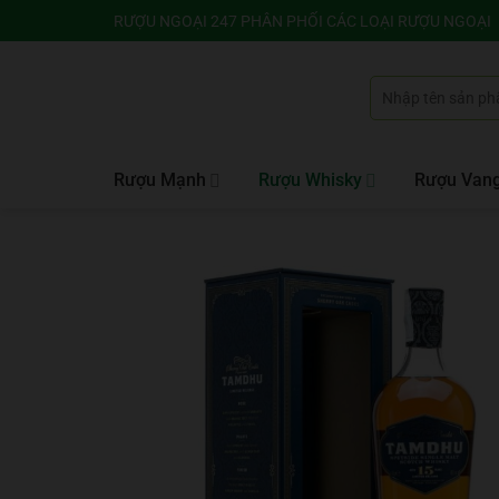
Bỏ
RƯỢU NGOẠI 247 PHÂN PHỐI CÁC LOẠI RƯỢU NGOẠI
qua
nội
Tìm
dung
kiếm:
Rượu Mạnh
Rượu Whisky
Rượu Van