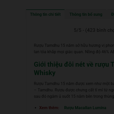
Thông tin chi tiết
Thông tin bổ sung
Đ
5/5 - (423 bình ch
Rượu Tamdhu 15 năm sở hữu hương vị phong
lan tỏa khắp mọi giác quan. Nồng độ 46% A
Giới thiệu đôi nét về rượu
Whisky
Rượu Tamdhu 15 năm được xem như một báu 
– Tamdhu. Rượu được chưng cất tỉ mỉ từ ng
sau đó ngâm ủ suốt 15 năm bên trong thùng 
Xem thêm:
Rượu Macallan Lumina