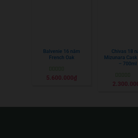
Balvenie 16 năm
Chivas 18 
French Oak
Mizunara Cask 
– 700ml
Được xếp
5.600.000
₫
hạng
5
5 sao
Được xếp
2.300.00
hạng
5
5 sa