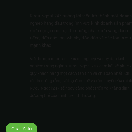
Rượu Ngoại 247 hướng tới việc trở thành một doanh
nghiệp hàng đầu trong lĩnh vực kinh doanh sản phẩ
rượu ngoại các loại, từ những chai rượu vang danh
tiếng, đến các loại whisky độc đáo và các loại rượu
mạnh khác.
Với đội ngũ nhân viên chuyên nghiệp và dày dạn kinh
nghiệm trong ngành, Rượu Ngoại 247 cam kết sẽ phục v
quý khách hàng một cách tận tình và chu đáo nhất. Ch
tôi tin tưởng rằng, với sự đam mê và tâm huyết của mình
Rượu Ngoại 247 sẽ ngày càng phát triển và khẳng định
được vị thế của mình trên thị trường.
Chat Zalo