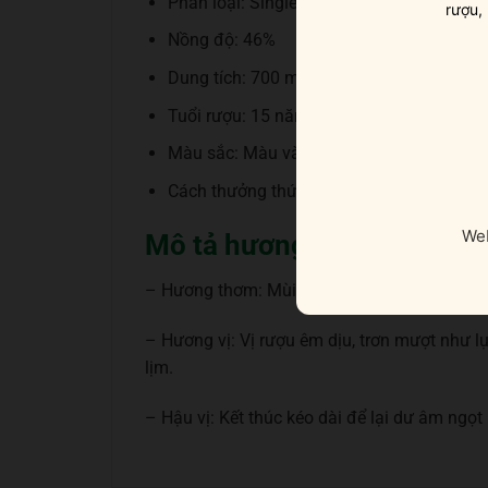
Phân loại: Single Malt Scotch Whisky
rượu,
Nồng độ: 46%
Dung tích: 700 ml
Tuổi rượu: 15 năm
Màu sắc: Màu vàng hổ phách sâu thẳm
Cách thưởng thức: Uống nguyên chất, thêm
Web
Mô tả hương vị rượu
– Hương thơm: Mùi thơm say đắm lập tức xộ
– Hương vị: Vị rượu êm dịu, trơn mượt như l
lịm.
– Hậu vị: Kết thúc kéo dài để lại dư âm ngọt