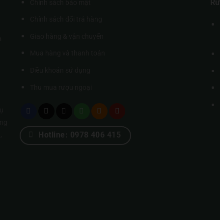
Rư
Chính sách bảo mật
Chính sách đổi trả hàng
Giao hàng & vận chuyển
m
Mua hàng và thanh toán
Điều khoản sử dụng
Thu mua rượu ngoại
ụ
úng
Hotline: 0978 406 415
,