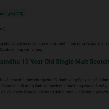
ánh giá (423)
ọn)
 phú và quyến rũ với quả mọng, hạnh nhân rang và gia vị ấm 
BV, nhẹ nhàng vấn vương.
 Tamdhu 15 Year Old Single Malt Scotc
vật của nhà máy chưng cất nổi danh vùng Speyside, Scotlan
uồn nước suối trong lành và mạch nha hảo hạng của nhà máy,
gỗ sồi sherry Oloroso để mang đến hương vị hấp dẫn tuyệt vời.