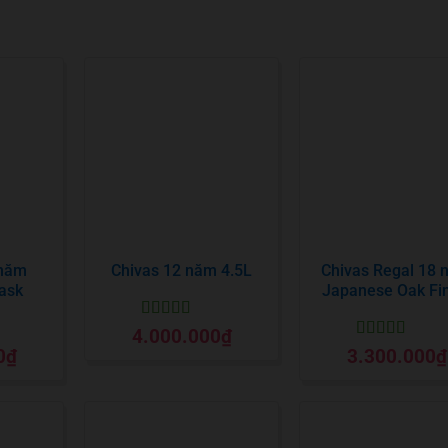
 năm
Chivas 12 năm 4.5L
Chivas Regal 18
ask
Japanese Oak Fin
Được xếp
4.000.000
₫
hạng
5
5 sao
Được xếp
0
₫
3.300.000
₫
o
hạng
5
5 sao