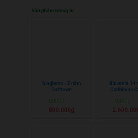
Sản phẩm tương tự
Singleton 12 năm
Balvenie 14
Dufftown
Caribbean C
Được xếp
Được xếp
800.000
₫
2.600.00
hạng
5
5 sao
hạng
5
5 sa