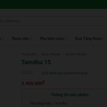
g
Rượu nhẹ
Phụ kiện rượu
Quà Tặng Rượu
Trang chủ
/
Rượu Whisky
/
Scotch Whisky
Tamdhu 15
(
423
đánh giá của khách hàng)
5
423
trên 5 dựa
₫
trên
đánh
3.400.000
giá
Thông tin sản phẩm
Thương hiệu:
Tamdhu