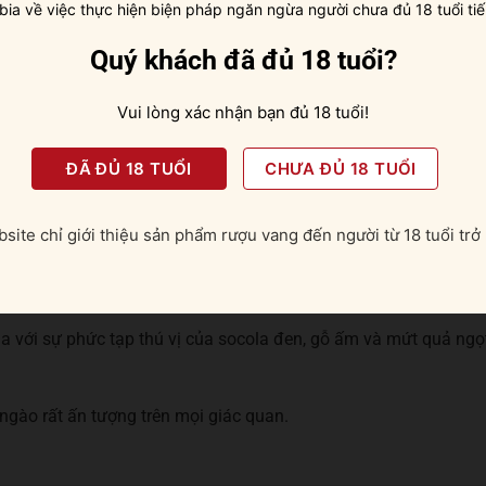
 bia về việc thực hiện biện pháp ngăn ngừa người chưa đủ 18 tuổi tiế
Quý khách đã đủ 18 tuổi?
Vui lòng xác nhận bạn đủ 18 tuổi!
ĐÃ ĐỦ 18 TUỔI
CHƯA ĐỦ 18 TUỔI
 đá viên, pha chế cocktail
site chỉ giới thiệu sản phẩm rượu vang đến người từ 18 tuổi trở 
c vào mũi với quả mọng, hạnh nhân và gia vị ấm nồng.
ụa với sự phức tạp thú vị của socola đen, gỗ ấm và mứt quả ngọ
 ngào rất ấn tượng trên mọi giác quan.