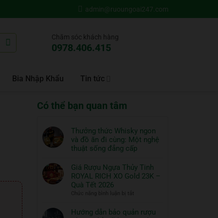
admin@ruoungoai247.com
Chăm sóc khách hàng
0978.406.415
Bia Nhập Khẩu
Tin tức
Có thể bạn quan tâm
Thưởng thức Whisky ngon
và đồ ăn đi cùng: Một nghệ
thuật sống đẳng cấp
Không
có
Giá Rượu Ngựa Thủy Tinh
bình
ROYAL RICH XO Gold 23K –
luận
Quà Tết 2026
ở
ở
Chức năng bình luận bị tắt
Thưởng
Giá
thức
Rượu
Hướng dẫn bảo quản rượu
Whisky
Ngựa