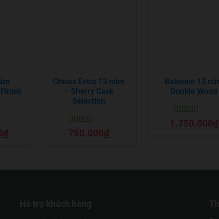
năm
Chivas Extra 13 năm
Balvenie 12 n
Finish
– Sherry Cask
Double Wood
Selection
Được xếp
1.750.000
₫
hạng
5
5 sao
Được xếp
0
₫
750.000
₫
o
hạng
5
5 sao
Hỗ trợ khách hàng
Th