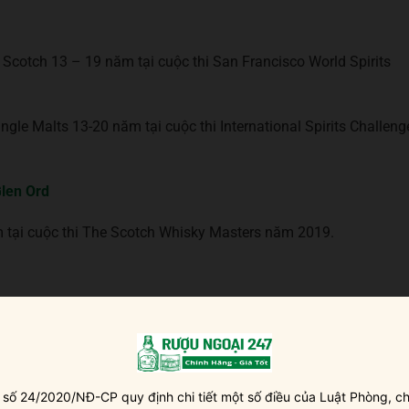
cotch 13 – 19 năm tại cuộc thi San Francisco World Spirits
gle Malts 13-20 năm tại cuộc thi International Spirits Challeng
len Ord
 tại cuộc thi The Scotch Whisky Masters năm 2019.
 số 24/2020/NĐ-CP quy định chi tiết một số điều của Luật Phòng, ch