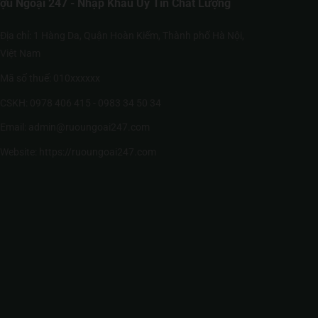
ợu Ngoại 247 - Nhập Khẩu Uy Tín Chất Lượng
Địa chỉ: 1 Hàng Da, Quận Hoàn Kiếm, Thành phố Hà Nội,
Việt Nam
Mã số thuế: 010xxxxxx
CSKH: 0978 406 415 - 0983 34 50 34
Email: admin@ruoungoai247.com
Website:
https://ruoungoai247.com