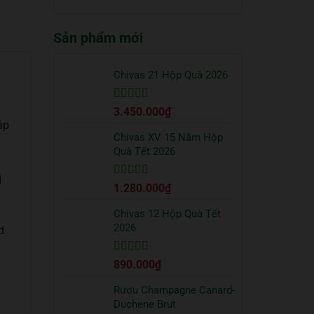
truyền
quà
có
thống?
Tết
bình
2026
Sản phẩm mới
luận
sang
ở
trọng
Cách
bạn
uống
Chivas 21 Hộp Quà 2026
nên
Vodka
tặng
Absolut
đối
Được xếp
3.450.000
₫
đúng
tác
hạng
5
5 sao
chuẩn
áp
từ
Chivas XV 15 Năm Hộp
chuyên
Quà Tết 2026
gia
h
Được xếp
1.280.000
₫
hạng
5
5 sao
Chivas 12 Hộp Quà Tết
2026
d
Được xếp
890.000
₫
hạng
5
5 sao
Rượu Champagne Canard-
Duchene Brut