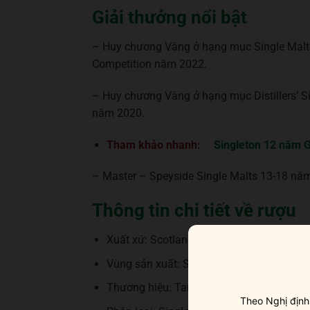
Giải thưởng nổi bật
– Huy chương Vàng ở hạng mục Single Malt S
Competition năm 2022.
– Huy chương Vàng ở hạng mục Distillers’ Sin
năm 2020.
Tham khảo nhanh:
Singleton 12 năm G
– Master – Speyside Single Malts 13-18 năm
Thông tin chi tiết về rượu
Xuất xứ: Scotland
Vùng sản xuất: Speyside
Thương hiệu: Tamdhu
Theo Nghị định