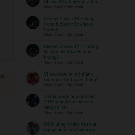
Chivas để giữ hương vị lâu
ngon
Thủy
ở
Chức năng bình luận bị tắt
và
Tinh
Hướng
đồ
ROYAL
dẫn
Review Chivas 18 – Sang
RICH
ăn
bảo
trọng & đẳng cấp whisky
XO
đi
quản
Scotch
Gold
cùng:
rượu
ở
Chức năng bình luận bị tắt
23K
Một
Chivas
Review
–
nghệ
để
Chivas
Review Chivas 12 – Hương
Quà
thuật
giữ
18
vị, cảm nhận & nên mua
Tết
hương
sống
–
2026
không?
vị
đẳng
Sang
ở
Chức năng bình luận bị tắt
lâu
cấp
trọng
Review
&
Chivas
Vì sao rượu lại trở thành
đẳng
ách
12
món quà Tết truyền thống?
cấp
–
ở
Chức năng bình luận bị tắt
whisky
Hương
Vì
Scotch
vị,
sao
10 mẫu rượu hộp quà Tết
cảm
rượu
2026 sang trọng bạn nên
nhận
lại
tặng đối tác
&
trở
ở
Chức năng bình luận bị tắt
nên
thành
10
mua
món
mẫu
Cách uống Vodka Absolut
không?
quà
rượu
đúng chuẩn từ chuyên gia
Tết
hộp
Không