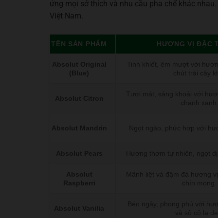
ứng mọi sở thích và nhu cầu pha chế khác nhau.
Việt Nam.
TÊN SẢN PHẨM
HƯƠNG VỊ ĐẶC
Absolut Original
Tinh khiết, êm mượt với hươ
(Blue)
chút trái cây k
Tươi mát, sảng khoái với hư
Absolut Citron
chanh xanh
Absolut Mandrin
Ngọt ngào, phức hợp với hư
Absolut Pears
Hương thơm tự nhiên, ngọt dị
Absolut
Mãnh liệt và đậm đà hương v
Raspberri
chín mọng.
Béo ngậy, phong phú với hươ
Absolut Vanilia
và sô cô la đe