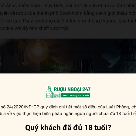
nhỏ Åhus, miền nam Thụy Điển, bởi một doanh nhân có tầm nhìn 
uyền về rượu của thành phố Stockholm bằng cách giới thiệu mộ
t liên tục
. Thay vì chưng cất 3-4 lần như thông thường, quy trìn
 vodka với độ tinh khiết vượt trội.
 số 24/2020/NĐ-CP quy định chi tiết một số điều của Luật Phòng, ch
 bia về việc thực hiện biện pháp ngăn ngừa người chưa đủ 18 tuổi tiế
Quý khách đã đủ 18 tuổi?