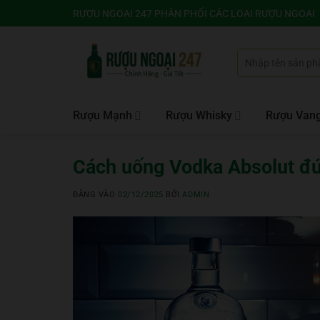
Bỏ
RƯỢU NGOẠI 247 PHÂN PHỐI CÁC LOẠI RƯỢU NGOẠI
qua
nội
Tìm
dung
kiếm:
Rượu Mạnh
Rượu Whisky
Rượu Van
Cách uống Vodka Absolut đú
ĐĂNG VÀO
02/12/2025
BỞI
ADMIN