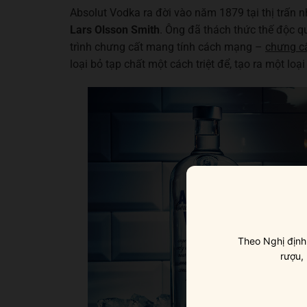
Absolut Vodka ra đời vào năm 1879 tại thị trấn 
Lars Olsson Smith
. Ông đã thách thức thế độc q
trình chưng cất mang tính cách mạng –
chưng cấ
loại bỏ tạp chất một cách triệt để, tạo ra một loại
Theo Nghị định
rượu,