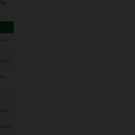
ờng
loại
 Tonic.
ail
a.
chanh.
artini,