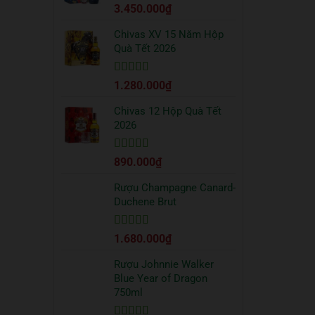
Được xếp
3.450.000
₫
truyền
hạng
5
5 sao
thống?
Chivas XV 15 Năm Hộp
Quà Tết 2026
Được xếp
1.280.000
₫
hạng
5
5 sao
Chivas 12 Hộp Quà Tết
2026
Được xếp
890.000
₫
hạng
5
5 sao
Rượu Champagne Canard-
Duchene Brut
Được xếp
1.680.000
₫
hạng
5
5 sao
Rượu Johnnie Walker
Blue Year of Dragon
750ml