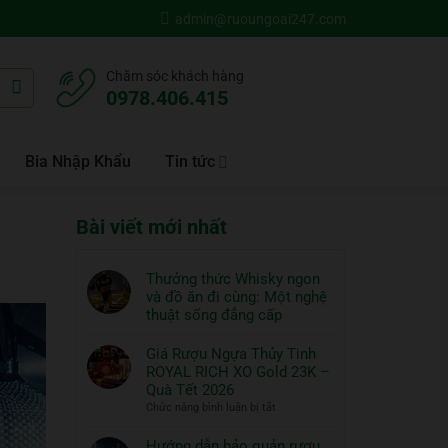
admin@ruoungoai247.com
Chăm sóc khách hàng
0978.406.415
Bia Nhập Khẩu
Tin tức
Bài viết mới nhất
Thưởng thức Whisky ngon
và đồ ăn đi cùng: Một nghệ
thuật sống đẳng cấp
Không
có
Giá Rượu Ngựa Thủy Tinh
bình
ROYAL RICH XO Gold 23K –
luận
Quà Tết 2026
ở
ở
Chức năng bình luận bị tắt
Thưởng
Giá
thức
Rượu
Hướng dẫn bảo quản rượu