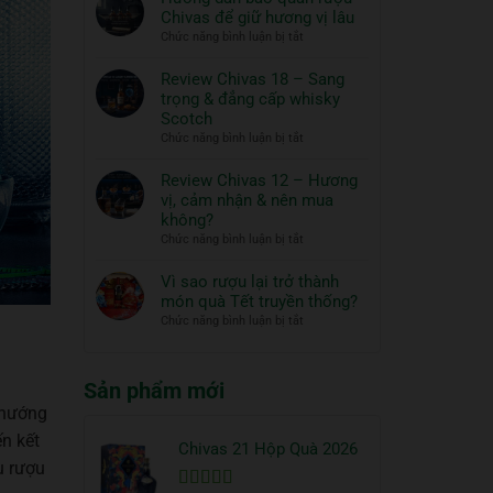
Whisky
Ngựa
Chivas để giữ hương vị lâu
ngon
Thủy
ở
Chức năng bình luận bị tắt
và
Tinh
Hướng
đồ
ROYAL
dẫn
Review Chivas 18 – Sang
RICH
ăn
bảo
trọng & đẳng cấp whisky
XO
đi
quản
Scotch
Gold
cùng:
rượu
ở
Chức năng bình luận bị tắt
23K
Một
Chivas
Review
–
nghệ
để
Chivas
Review Chivas 12 – Hương
Quà
thuật
giữ
18
vị, cảm nhận & nên mua
Tết
hương
sống
–
2026
không?
vị
đẳng
Sang
ở
Chức năng bình luận bị tắt
lâu
cấp
trọng
Review
&
Chivas
Vì sao rượu lại trở thành
đẳng
12
món quà Tết truyền thống?
cấp
–
ở
Chức năng bình luận bị tắt
whisky
Hương
Vì
Scotch
vị,
sao
cảm
rượu
Sản phẩm mới
nhận
lại
&
 hướng
trở
nên
thành
n kết
mua
Chivas 21 Hộp Quà 2026
món
không?
u rượu
quà
Tết