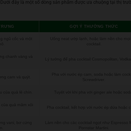
 Dưới đây là một số dòng sản phẩm được ưa chuộng tại thị trư
 TRƯNG
GỢI Ý THƯỞNG THỨC
ng ngũ cốc và một
Uống neat ướp lạnh, hoặc làm nền cho mọi 
hô.
cocktail.
ơng chanh vàng và
Lý tưởng để pha cocktail Cosmopolitan, Vodka
.
Pha với nước ép cam, soda hoặc làm cockt
ơng cam và quýt.
Screwdriver.
u của quả lê chín.
Tuyệt vời khi pha với ginger ale hoặc sod
ị của quả mâm xôi
Pha cocktail, kết hợp với nước ép dứa hoặc 
ng vani, bơ cứng
Làm nền cho các cocktail ngọt như Espresso M
n.
Pornstar Martini.