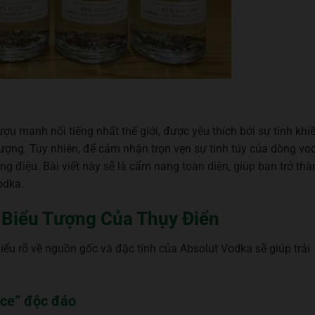
u mạnh nổi tiếng nhất thế giới, được yêu thích bởi sự tinh khiế
tượng. Tuy nhiên, để cảm nhận trọn vẹn sự tinh túy của dòng vo
g điệu. Bài viết này sẽ là cẩm nang toàn diện, giúp bạn trở th
odka.
 Biểu Tượng Của Thụy Điển
iểu rõ về nguồn gốc và đặc tính của Absolut Vodka sẽ giúp trải
urce” độc đáo