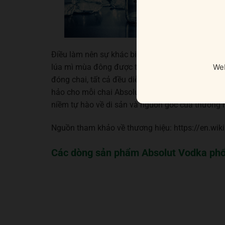
Điều làm nên sự khác biệt của Absolut chính là tr
Web
lúa mì mùa đông được trồng tại địa phương, nguồ
đóng chai, tất cả đều diễn ra trong và xung qua
hảo cho mỗi chai Absolut được bán ra trên toàn t
niềm tự hào về di sản và nguồn gốc của thương h
Nguồn tham khảo về thương hiệu: https://en.wik
Các dòng sản phẩm Absolut Vodka phổ 