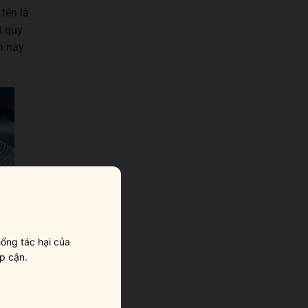
tên là
t quy
h này
ống tác hại của
p cận.