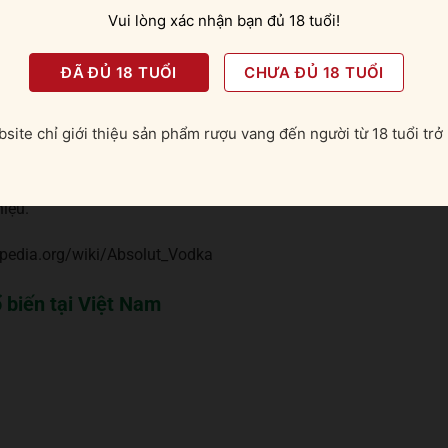
Vui lòng xác nhận bạn đủ 18 tuổi!
ĐÃ ĐỦ 18 TUỔI
CHƯA ĐỦ 18 TUỔI
iết lý
“One Source”
(Một Nguồn). Toàn bộ quy trình sản xuất, từ
site chỉ giới thiệu sản phẩm rượu vang đến người từ 18 tuổi trở 
n nước tinh khiết từ giếng sâu ở Åhus, cho đến việc chưng cất
nh ngôi làng nhỏ này. Điều này đảm bảo chất lượng đồng nhất và
hế giới. Triết lý này không chỉ là một cam kết về chất lượng mà 
iệu.
ipedia.org/wiki/Absolut_Vodka
biến tại Việt Nam