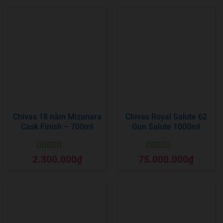
Chivas 18 năm Mizunara
Chivas Royal Salute 62
Cask Finish – 700ml
Gun Salute 1000ml
Được xếp
Được xếp
2.300.000
₫
75.000.000
₫
hạng
5
5 sao
hạng
5
5 sao