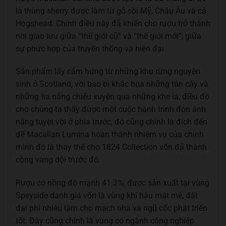
là thùng sherry được làm từ gỗ sồi Mỹ, Châu Âu và cả
Hogshead. Chính điều này đã khiến cho rượu trở thành
nơi giao lưu giữa “thế giới cũ” và “thế giới mới”, giữa
sự phức hợp của truyền thống và hiện đại.
Sản phẩm lấy cảm hứng từ những khu rừng nguyên
sinh ở Scotland, với bao bì khắc họa những tán cây và
những tia nắng chiếu xuyên qua những khe lá, điều đó
cho chúng ta thấy được một cuộc hành trình đón ánh
nắng tuyệt vời ở phía trước, đó cũng chính là đích đến
để Macallan Lumina hoàn thành nhiệm vụ của chính
mình đó là thay thế cho 1824 Collection vốn đã thành
công vang dội trước đó.
Rượu có nồng độ mạnh 41.3%, được sản xuất tại vùng
Speyside danh giá vốn là vùng khí hậu mát mẻ, đất
đai phì nhiêu làm cho mạch nha và ngũ cốc phát triển
tốt. Đây cũng chính là vùng có ngành công nghiệp