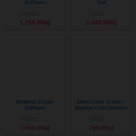
Dufftown
Oak
Được xếp
Được xếp
1.250.000
₫
5.600.000
₫
hạng
5
5 sao
hạng
5
5 sao
Singleton 21 năm
Chivas Extra 13 năm –
Dufftown
Bourbon Cask Selection
Được xếp
Được xếp
7.900.000
₫
760.000
₫
hạng
5
5 sao
hạng
5
5 sao