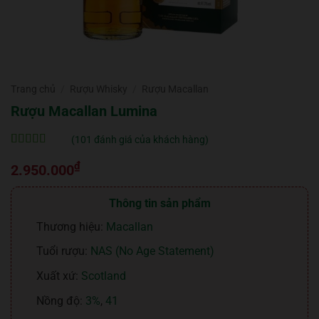
Trang chủ
/
Rượu Whisky
/
Rượu Macallan
Rượu Macallan Lumina
(
101
đánh giá của khách hàng)
5
101
trên 5 dựa
₫
trên
đánh
2.950.000
giá
Thông tin sản phẩm
Thương hiệu:
Macallan
Tuổi rượu:
NAS (No Age Statement)
Xuất xứ:
Scotland
Nồng độ:
3%
,
41