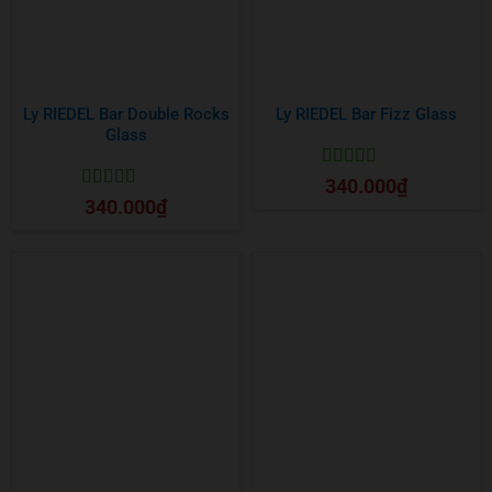
Ly RIEDEL Bar Double Rocks
Ly RIEDEL Bar Fizz Glass
Glass
Được xếp
340.000
₫
hạng
5
5 sao
Được xếp
340.000
₫
hạng
5
5 sao