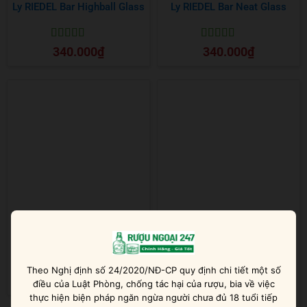
Ly RIEDEL Bar Highball Glass
Ly RIEDEL Bar Neat Glass
Được xếp
Được xếp
340.000
₫
340.000
₫
hạng
5
5 sao
hạng
5
5 sao
Ly RIEDEL Bar Rocks Glass
Ly RIEDEL Optical O All
Purpose Glass
Theo Nghị định số 24/2020/NĐ-CP quy định chi tiết một số
Được xếp
340.000
₫
điều của Luật Phòng, chống tác hại của rượu, bia về việc
hạng
5
5 sao
Được xếp
360.000
₫
thực hiện biện pháp ngăn ngừa người chưa đủ 18 tuổi tiếp
hạng
5
5 sao