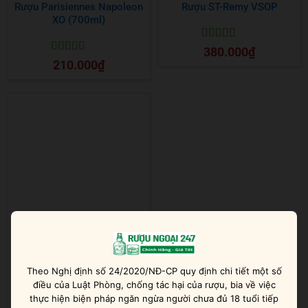
Rượu Parisiennes Napoleon
Rượu ST-Remy VSOP
XO (700ml)
Được xếp
380.000
₫
hạng
5
5 sao
Được xếp
210.000
₫
hạng
5
5 sao
ST-Remy XO
Theo Nghị định số 24/2020/NĐ-CP quy định chi tiết một số
điều của Luật Phòng, chống tác hại của rượu, bia về việc
Được xếp
500.000
₫
thực hiện biện pháp ngăn ngừa người chưa đủ 18 tuổi tiếp
hạng
5
5 sao