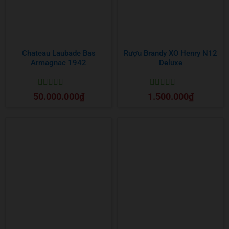
Chateau Laubade Bas
Rượu Brandy XO Henry N12
Armagnac 1942
Deluxe
Được xếp
Được xếp
50.000.000
₫
1.500.000
₫
hạng
5
5 sao
hạng
5
5 sao