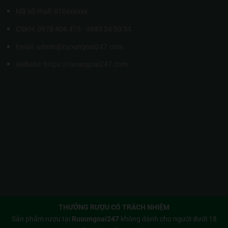
Mã số thuế: 010xxxxxx
CSKH: 0978 406 415 - 0983 34 50 34
Email: admin@ruoungoai247.com
Website:
https://ruoungoai247.com
THƯỞNG RƯỢU CÓ TRÁCH NHIỆM
Sản phẩm rượu tại
Ruoungoai247
không dành cho người dưới 18