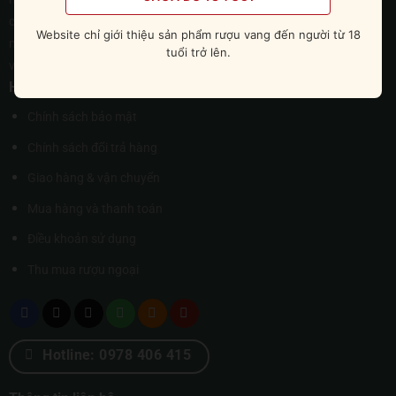
cách tận tình và chu đáo nhất. Chúng tôi tin tưởng rằng, với sự đam
Website chỉ giới thiệu sản phẩm rượu vang đến người từ 18
mê và tâm huyết của mình, Rượu Ngoại 247 sẽ ngày càng phát triển
tuổi trở lên.
và khẳng định được vị thế của mình trên thị trường.
Hỗ trợ khách hàng
Chính sách bảo mật
Chính sách đổi trả hàng
Giao hàng & vận chuyển
Mua hàng và thanh toán
Điều khoản sử dụng
Thu mua rượu ngoại
Hotline: 0978 406 415