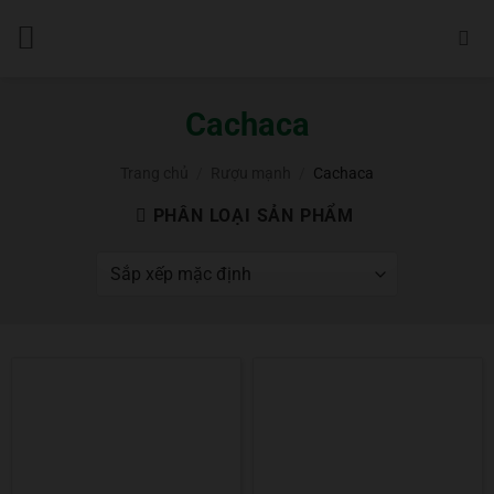
Bỏ
qua
nội
dung
Cachaca
Trang chủ
/
Rượu mạnh
/
Cachaca
PHÂN LOẠI SẢN PHẨM