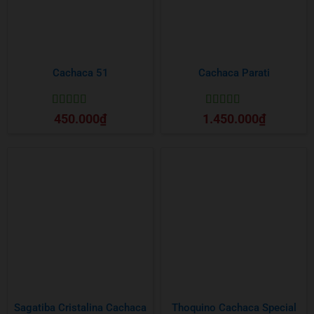
Cachaca 51
Cachaca Parati
Được xếp
Được xếp
450.000
₫
1.450.000
₫
hạng
5
5 sao
hạng
5
5 sao
Sagatiba Cristalina Cachaca
Thoquino Cachaca Special