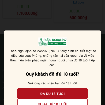
Edition
Được xếp
1.100.000
₫
hạng
5
5 sao
Được xếp
600.000
₫
hạng
5
5 sao
Theo Nghị định số 24/2020/NĐ-CP quy định chi tiết một số
điều của Luật Phòng, chống tác hại của rượu, bia về việc
thực hiện biện pháp ngăn ngừa người chưa đủ 18 tuổi tiếp
cận.
Rượu Ngoại 247 hướng tới việc trở thành một doanh nghiệp
Quý khách đã đủ 18 tuổi?
hàng đầu trong lĩnh vực kinh doanh sản phẩm rượu ngoại các
loại, từ những chai rượu vang danh tiếng, đến các loại whisky
Vui lòng xác nhận bạn đủ 18 tuổi!
độc đáo và các loại rượu mạnh khác.
ĐÃ ĐỦ 18 TUỔI
Với đội ngũ nhân viên chuyên nghiệp và dày dạn kinh nghiệm trong
CHƯA ĐỦ 18 TUỔI
ngành, Rượu Ngoại 247 cam kết sẽ phục vụ quý khách hàng một