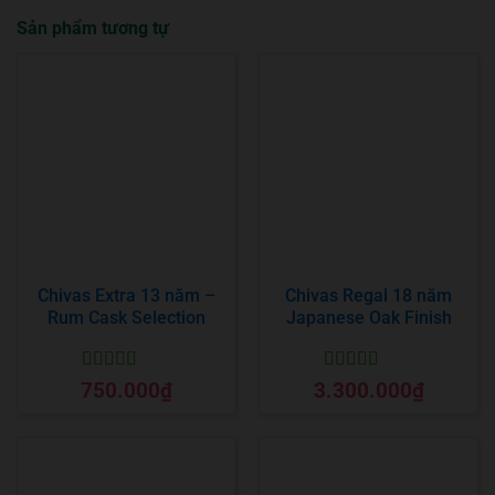
Sản phẩm tương tự
Chivas Extra 13 năm –
Chivas Regal 18 năm
Rum Cask Selection
Japanese Oak Finish
Được xếp
Được xếp
750.000
₫
3.300.000
₫
hạng
5
5 sao
hạng
5
5 sao