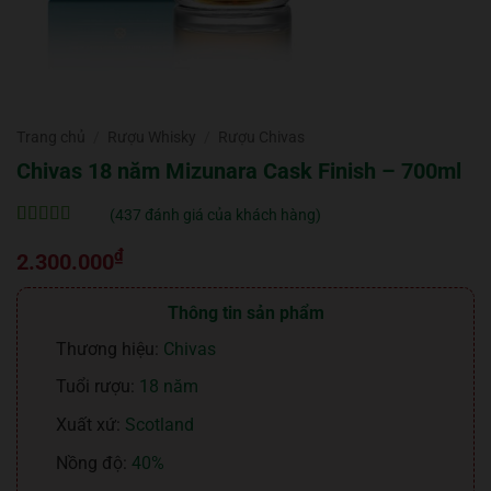
Trang chủ
/
Rượu Whisky
/
Rượu Chivas
Chivas 18 năm Mizunara Cask Finish – 700ml
(
437
đánh giá của khách hàng)
5
437
trên 5 dựa
₫
trên
đánh
2.300.000
giá
Thông tin sản phẩm
Thương hiệu:
Chivas
Tuổi rượu:
18 năm
Xuất xứ:
Scotland
Nồng độ:
40%