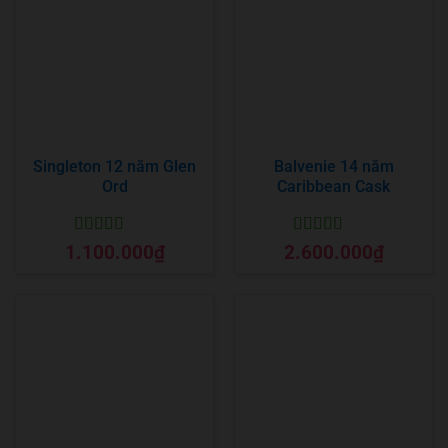
Singleton 12 năm Glen
Balvenie 14 năm
Ord
Caribbean Cask
Được xếp
Được xếp
1.100.000
₫
2.600.000
₫
hạng
5
5 sao
hạng
5
5 sao