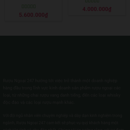
Được xếp
4.000.000
₫
hạng
5
5 sao
Được xếp
5.600.000
₫
hạng
5
5 sao
Rượu Ngoại 247 hướng tới việc trở thành một doanh nghiệp
hàng đầu trong lĩnh vực kinh doanh sản phẩm rượu ngoại các
loại, từ những chai rượu vang danh tiếng, đến các loại whisky
độc đáo và các loại rượu mạnh khác.
Với đội ngũ nhân viên chuyên nghiệp và dày dạn kinh nghiệm trong
ngành, Rượu Ngoại 247 cam kết sẽ phục vụ quý khách hàng một