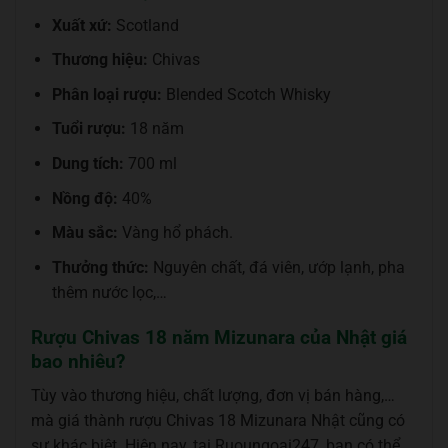
Xuất xứ:
Scotland
Thương hiệu:
Chivas
Phân loại rượu:
Blended Scotch Whisky
Tuổi rượu:
18 năm
Dung tích:
700 ml
Nồng độ:
40%
Màu sắc:
Vàng hổ phách.
Thưởng thức:
Nguyên chất, đá viên, ướp lạnh, pha
thêm nước lọc,…
Rượu Chivas 18 năm Mizunara của Nhật giá
bao nhiêu?
Tùy vào thương hiệu, chất lượng, đơn vị bán hàng,…
mà giá thành rượu Chivas 18 Mizunara Nhật cũng có
sự khác biệt. Hiện nay, tại Ruoungoai247, bạn có thể