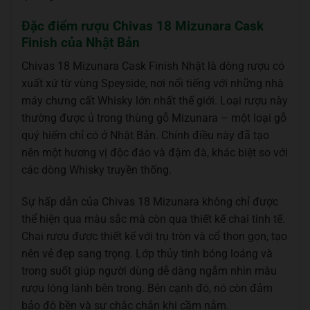
Đặc điểm rượu Chivas 18 Mizunara Cask
Finish của Nhật Bản
Chivas 18 Mizunara Cask Finish Nhật là dòng rượu có
xuất xứ từ vùng Speyside, nơi nổi tiếng với những nhà
máy chưng cất Whisky lớn nhất thế giới. Loại rượu này
thường được ủ trong thùng gỗ Mizunara – một loại gỗ
quý hiếm chỉ có ở Nhật Bản. Chính điều này đã tạo
nên một hương vị độc đáo và đậm đà, khác biệt so với
các dòng Whisky truyền thống.
Sự hấp dẫn của Chivas 18 Mizunara không chỉ được
thể hiện qua màu sắc mà còn qua thiết kế chai tinh tế.
Chai rượu được thiết kế với trụ tròn và cổ thon gọn, tạo
nên vẻ đẹp sang trọng. Lớp thủy tinh bóng loáng và
trong suốt giúp người dùng dễ dàng ngắm nhìn màu
rượu lóng lánh bên trong. Bên cạnh đó, nó còn đảm
bảo độ bền và sự chắc chắn khi cầm nắm.