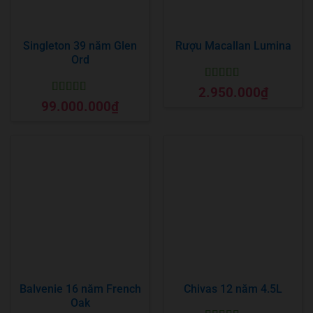
Singleton 39 năm Glen
Rượu Macallan Lumina
Ord
Được xếp
2.950.000
₫
hạng
5
5 sao
Được xếp
99.000.000
₫
hạng
5
5 sao
Balvenie 16 năm French
Chivas 12 năm 4.5L
Oak