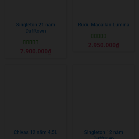
Singleton 21 năm
Rượu Macallan Lumina
Dufftown
Được xếp
2.950.000
₫
hạng
5
5 sao
Được xếp
7.900.000
₫
hạng
5
5 sao
Chivas 12 năm 4.5L
Singleton 12 năm
Dufftown