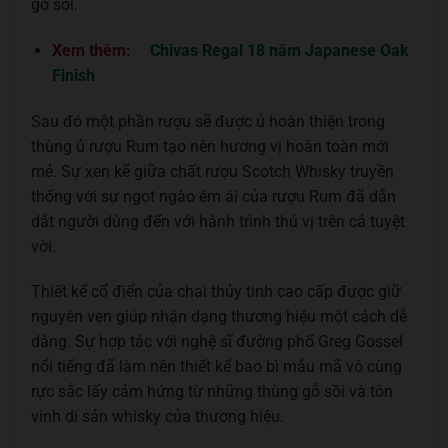
gỗ sồi.
Xem thêm:
Chivas Regal 18 năm Japanese Oak
Finish
Sau đó một phần rượu sẽ được ủ hoàn thiện trong
thùng ủ rượu Rum tạo nên hương vị hoàn toàn mới
mẻ. Sự xen kẽ giữa chất rượu Scotch Whisky truyền
thống với sự ngọt ngào êm ái của rượu Rum đã dẫn
dắt người dùng đến với hành trình thú vị trên cả tuyệt
vời.
Thiết kế cổ điển của chai thủy tinh cao cấp được giữ
nguyên vẹn giúp nhận dạng thương hiệu một cách dễ
dàng. Sự hợp tác với nghệ sĩ đường phố Greg Gossel
nổi tiếng đã làm nên thiết kế bao bì mẫu mã vô cùng
rực sắc lấy cảm hứng từ những thùng gỗ sồi và tôn
vinh di sản whisky của thương hiệu.