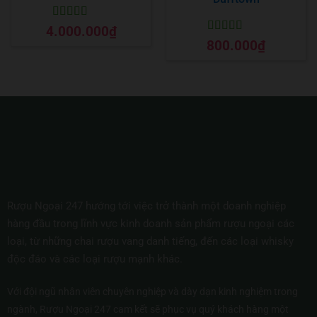
Được xếp
4.000.000
₫
hạng
5
5 sao
Được xếp
800.000
₫
hạng
5
5 sao
Rượu Ngoại 247 hướng tới việc trở thành một doanh nghiệp
hàng đầu trong lĩnh vực kinh doanh sản phẩm rượu ngoại các
loại, từ những chai rượu vang danh tiếng, đến các loại whisky
độc đáo và các loại rượu mạnh khác.
Với đội ngũ nhân viên chuyên nghiệp và dày dạn kinh nghiệm trong
ngành, Rượu Ngoại 247 cam kết sẽ phục vụ quý khách hàng một