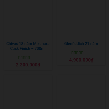
Chivas 18 năm Mizunara
Glenfiddich 21 năm
Cask Finish – 700ml
Được xếp
4.900.000
₫
hạng
5
5 sao
Được xếp
2.300.000
₫
hạng
5
5 sao