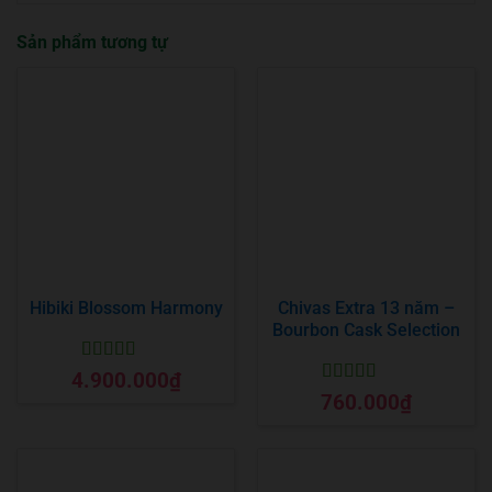
Sản phẩm tương tự
Hibiki Blossom Harmony
Chivas Extra 13 năm –
Bourbon Cask Selection
Được xếp
4.900.000
₫
hạng
5
5 sao
Được xếp
760.000
₫
hạng
5
5 sao