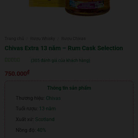
Trang chủ
/
Rượu Whisky
/
Rượu Chivas
Chivas Extra 13 năm – Rum Cask Selection
(
305
đánh giá của khách hàng)
5
305
trên 5 dựa
₫
trên
đánh
750.000
giá
Thông tin sản phẩm
Thương hiệu:
Chivas
Tuổi rượu:
13 năm
Xuất xứ:
Scotland
Nồng độ:
40%