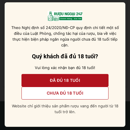
Theo Nghị định số 24/2020/NĐ-CP quy định chi tiết một số
điều của Luật Phòng, chống tác hại của rượu, bia về việc
thực hiện biện pháp ngăn ngừa người chưa đủ 18 tuổi tiếp
cận.
Quý khách đã đủ 18 tuổi?
Singleton 43 năm
Singleton 54 năm
Vui lòng xác nhận bạn đủ 18 tuổi!
Được xếp
Được xếp
195.000.000
₫
175.000.000
₫
ĐÃ ĐỦ 18 TUỔI
hạng
5
5 sao
hạng
5
5 sao
CHƯA ĐỦ 18 TUỔI
Website chỉ giới thiệu sản phẩm rượu vang đến người từ 18
tuổi trở lên.