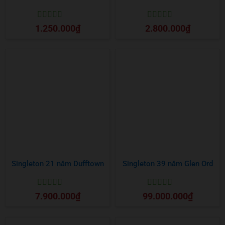
Được xếp
Được xếp
1.250.000
₫
2.800.000
₫
hạng
5
5 sao
hạng
5
5 sao
Singleton 21 năm Dufftown
Singleton 39 năm Glen Ord
Được xếp
Được xếp
7.900.000
₫
99.000.000
₫
hạng
5
5 sao
hạng
5
5 sao