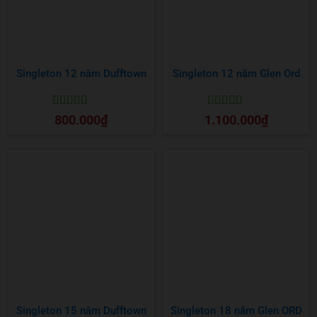
Singleton 12 năm Dufftown
Singleton 12 năm Glen Ord
Được xếp
Được xếp
800.000
₫
1.100.000
₫
hạng
5
5 sao
hạng
5
5 sao
Singleton 15 năm Dufftown
Singleton 18 năm Glen ORD