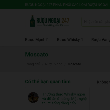
Bỏ
RƯỢU NGOẠI 247 PHÂN PHỐI CÁC LOẠI RƯỢU NGOẠI
qua
nội
Tìm
dung
kiếm:
Rượu Mạnh
Rượu Whisky
Rượu Van
Moscato
Trang chủ
/
Rượu Vang
/
Moscato
Có thể bạn quan tâm
Không t
Thưởng thức Whisky ngon
và đồ ăn đi cùng: Một nghệ
thuật sống đẳng cấp
Không