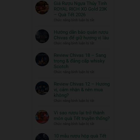
có
Giá Rượu Ngựa Thủy Tinh
bình
ROYAL RICH XO Gold 23K
luận
– Quà Tết 2026
ở
ở
Chức năng bình luận bị tắt
Thưởng
Giá
thức
Rượu
Hướng dẫn bảo quản rượu
Whisky
Ngựa
Chivas để giữ hương vị lâu
ngon
Thủy
ở
Chức năng bình luận bị tắt
và
Tinh
Hướng
đồ
ROYAL
dẫn
Review Chivas 18 – Sang
RICH
ăn
bảo
trọng & đẳng cấp whisky
XO
đi
quản
Scotch
Gold
cùng:
rượu
ở
Chức năng bình luận bị tắt
23K
Một
Chivas
Review
–
nghệ
để
Chivas
Review Chivas 12 – Hương
Quà
thuật
giữ
18
vị, cảm nhận & nên mua
Tết
hương
sống
–
2026
không?
vị
đẳng
Sang
ở
Chức năng bình luận bị tắt
lâu
cấp
trọng
Review
&
Chivas
Vì sao rượu lại trở thành
đẳng
12
món quà Tết truyền thống?
cấp
–
ở
Chức năng bình luận bị tắt
whisky
Hương
Vì
Scotch
vị,
sao
10 mẫu rượu hộp quà Tết
cảm
rượu