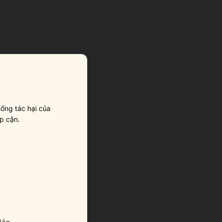
ống tác hại của
p cận.