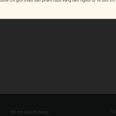
site chỉ giới thiệu sản phẩm rượu vang đến người từ 18 tuổi trở 
Hỗ trợ khách hàng
Th