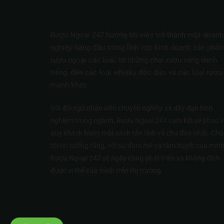
Rượu Ngoại 247 hướng tới việc trở thành một doanh
nghiệp hàng đầu trong lĩnh vực kinh doanh sản phẩ
rượu ngoại các loại, từ những chai rượu vang danh
tiếng, đến các loại whisky độc đáo và các loại rượu
mạnh khác.
Với đội ngũ nhân viên chuyên nghiệp và dày dạn kinh
nghiệm trong ngành, Rượu Ngoại 247 cam kết sẽ phục v
quý khách hàng một cách tận tình và chu đáo nhất. Ch
tôi tin tưởng rằng, với sự đam mê và tâm huyết của mình
Rượu Ngoại 247 sẽ ngày càng phát triển và khẳng định
được vị thế của mình trên thị trường.