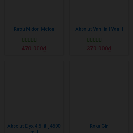
Rượu Midori Melon
Absolut Vanilia [ Vani ]
Được xếp
Được xếp
470.000
₫
370.000
₫
hạng
5
5 sao
hạng
5
5 sao
Absolut Elyx 4.5 lít [ 4500
Roku Gin
ml ]