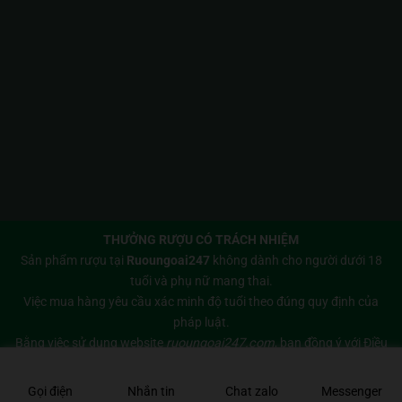
THƯỞNG RƯỢU CÓ TRÁCH NHIỆM
Sản phẩm rượu tại
Ruoungoai247
không dành cho người dưới 18
tuổi và phụ nữ mang thai.
Việc mua hàng yêu cầu xác minh độ tuổi theo đúng quy định của
pháp luật.
Bằng việc sử dụng website
ruoungoai247.com
, bạn đồng ý với
Điều
khoản sử dụng
và
Chính sách bảo mật
của chúng tôi.
Copyright 2026 © Bản quyền thuộc về
Rượu Ngoại 247
Gọi điện
Nhắn tin
Chat zalo
Messenger