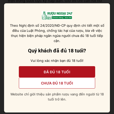
mịn trong suốt cực kỳ hấp dẫn. Giờ thì chỉ cần rót nó
ra ly shot và nốc trong một hơi để cảm nhận dư vị
sảng khoái dài lâu.
Hương vị của rượu sẽ càng thăng hạng khi được kết
Theo Nghị định số 24/2020/NĐ-CP quy định chi tiết một số
điều của Luật Phòng, chống tác hại của rượu, bia về việc
hợp cùng những món ăn bản địa Bắc Âu như trứng cá
thực hiện biện pháp ngăn ngừa người chưa đủ 18 tuổi tiếp
muối Caviar, tôm hùm, khô hải sản, cá hồi hun khói,…
cận.
Pha chế cocktail cùng với chai vodka cao cấp này
Quý khách đã đủ 18 tuổi?
cũng là lựa chọn rất tốt.
Vui lòng xác nhận bạn đủ 18 tuổi!
ĐÃ ĐỦ 18 TUỔI
Sản phẩm tương tự
CHƯA ĐỦ 18 TUỔI
Website chỉ giới thiệu sản phẩm rượu vang đến người từ 18
tuổi trở lên.