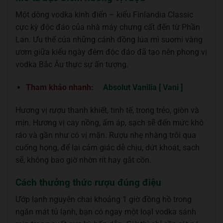
Một dòng vodka kinh điển – kiểu Finlandia Classic
cực kỳ độc đáo của nhà máy chưng cất đến từ Phần
Lan. Ưu thế của những cánh đồng lúa mì suomi vàng
ươm giữa kiểu ngày đêm độc đáo đã tạo nên phong vị
vodka Bắc Âu thực sự ấn tượng.
Tham khảo nhanh:
Absolut Vanilia [ Vani ]
Hương vị rượu thanh khiết, tinh tế, trong trẻo, giòn và
mịn. Hương vị cay nồng, ấm áp, sạch sẽ đến mức khô
ráo và gần như có vị mặn. Rượu nhẹ nhàng trôi qua
cuống họng, để lại cảm giác dễ chịu, dứt khoát, sạch
sẽ, không bao giờ nhờn rít hay gắt cồn.
Cách thưởng thức rượu đúng điệu
Ướp lạnh nguyên chai khoảng 1 giờ đồng hồ trong
ngăn mát tủ lạnh, bạn có ngay một loạI vodka sánh