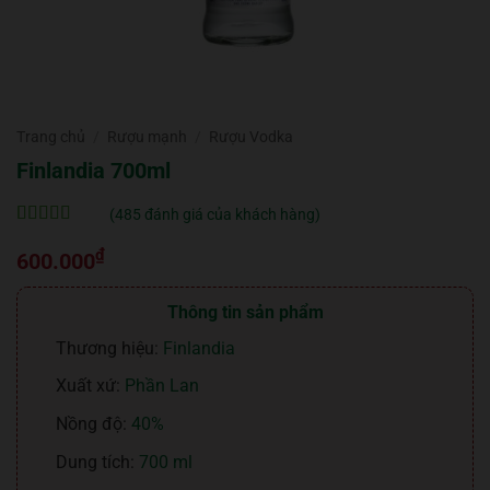
Trang chủ
/
Rượu mạnh
/
Rượu Vodka
Finlandia 700ml
(
485
đánh giá của khách hàng)
5
485
trên 5 dựa
₫
trên
đánh
600.000
giá
Thông tin sản phẩm
Thương hiệu:
Finlandia
Xuất xứ:
Phần Lan
Nồng độ:
40%
Dung tích:
700 ml