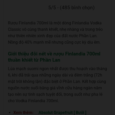
5/5 - (485 bình chọn)
Rượu Finlandia 700ml là một dòng Finlandia Vodka
Classic vô cùng thanh khiết, nhẹ nhàng và trong trẻo
như thiên nhiên xinh đẹp của đất nước Phần Lan.
Nồng độ 40% mạnh mẽ nhưng cũng cực kỳ dịu êm.
Giới thiệu đôi nét về rượu Finlandia 700ml
thuần khiết từ Phần Lan
Lúa mạch suomi ngon nhất được thu hoạch vào tháng
6, khi đã trải qua những ngày dài và đêm trắng (72h
mặt trời không lặn) đặc biệt ở Phần Lan. Kết hợp cùng
nguồn nước suối băng giá vĩnh cữu hàng ngàn năm
tạo nên sự tinh sạch tuyệt đối, trong suốt như pha lê
cho Vodka Finlandia 700ml.
Xem thêm:
Absolut Grapefruit [ Bưởi ]