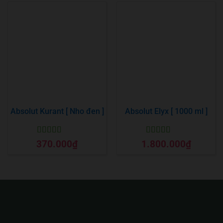
Absolut Kurant [ Nho đen ]
Absolut Elyx [ 1000 ml ]
Được xếp
Được xếp
370.000
₫
1.800.000
₫
hạng
5
5 sao
hạng
5
5 sao