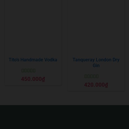
Tito’s Handmade Vodka
Tanqueray London Dry
Gin
Được xếp
450.000
₫
hạng
5
5 sao
Được xếp
420.000
₫
hạng
5
5 sao