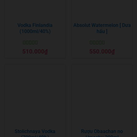
Vodka Finlandia
Absolut Watermelon [ Dưa
(1000ml/40%)
hấu ]
Được xếp
Được xếp
510.000
₫
550.000
₫
hạng
5
5 sao
hạng
5
5 sao
Stolichnaya Vodka
Rượu Obaachan no