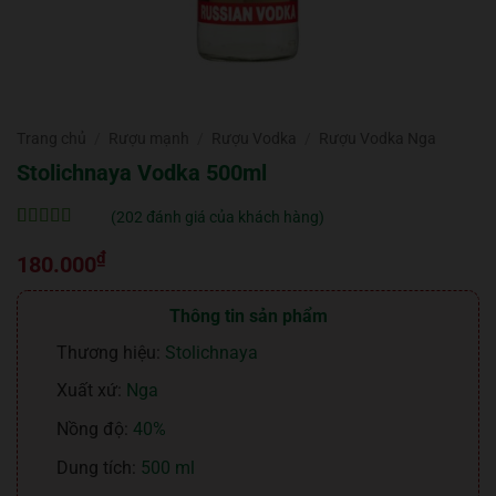
Trang chủ
/
Rượu mạnh
/
Rượu Vodka
/
Rượu Vodka Nga
Stolichnaya Vodka 500ml
(
202
đánh giá của khách hàng)
5
202
trên 5 dựa
₫
trên
đánh
180.000
giá
Thông tin sản phẩm
Thương hiệu:
Stolichnaya
Xuất xứ:
Nga
Nồng độ:
40%
Dung tích:
500 ml