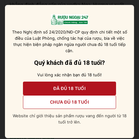
khẳng định đẳng cấp của vodka Nga. Hương vị xuất
sắc của rượu đã chinh phục hàng triệu người hâm mộ
trên khắp thế giới và mang về nhiều huy chương cao
quý cho thương hiệu.
Theo Nghị định số 24/2020/NĐ-CP quy định chi tiết một số
điều của Luật Phòng, chống tác hại của rượu, bia về việc
Trên khoang mũi rượu bộc lộ những nốt hương ngọt
thực hiện biện pháp ngăn ngừa người chưa đủ 18 tuổi tiếp
ngào của kem béo và một chút mẩu đá.
cận.
Quý khách đã đủ 18 tuổi?
Trên vòm miệng rượu cực kỳ mềm mại, độ béo cao
của kem cùng với chút cay nhẹ của tiêu xanh và vỏ
Vui lòng xác nhận bạn đủ 18 tuổi!
chanh.
ĐÃ ĐỦ 18 TUỔI
Rượu cũng để lại một cái kết rất ngọt ngào, kéo dài vị
cam thảo và hơi than ấm áp.
CHƯA ĐỦ 18 TUỔI
Đừng bỏ lỡ:
Absolut Elyx 4.5 lít [ 4500 ml ]
Website chỉ giới thiệu sản phẩm rượu vang đến người từ 18
tuổi trở lên.
Cách thưởng thức rượu Stolichnaya Vodka
500ml sành điệu