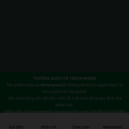
THƯỞNG RƯỢU CÓ TRÁCH NHIỆM
Sản phẩm rượu tại
Ruoungoai247
không dành cho người dưới 18
tuổi và phụ nữ mang thai.
Việc mua hàng yêu cầu xác minh độ tuổi theo đúng quy định của
pháp luật.
Bằng việc sử dụng website
ruoungoai247.com
, bạn đồng ý với
Điều
khoản sử dụng
và
Chính sách bảo mật
của chúng tôi.
Copyright 2026 © Bản quyền thuộc về
Rượu Ngoại 247
Gọi điện
Nhắn tin
Chat zalo
Messenger