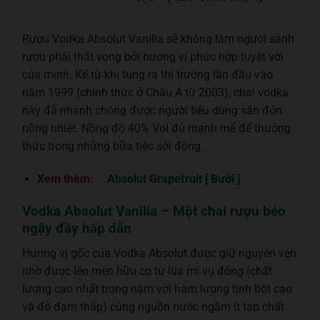
Rượu Vodka Absolut Vanilia sẽ không làm người sành
rượu phải thất vọng bởi hương vị phức hợp tuyệt vời
của mình. Kể từ khi tung ra thị trường lần đầu vào
năm 1999 (chính thức ở Châu Á từ 2003), chai vodka
này đã nhanh chóng được người tiêu dùng săn đón
nồng nhiệt. Nồng độ 40% Vol đủ mạnh mẽ để thưởng
thức trong những bữa tiệc sôi động.
Xem thêm:
Absolut Grapefruit [ Bưởi ]
Vodka Absolut Vanilia – Một chai rượu béo
ngậy đầy hấp dẫn
Hương vị gốc của Vodka Absolut được giữ nguyên vẹn
nhờ được lên men hữu cơ từ lúa mì vụ đông (chất
lượng cao nhất trong năm với hàm lượng tinh bột cao
và độ đạm thấp) cùng nguồn nước ngầm ít tạp chất