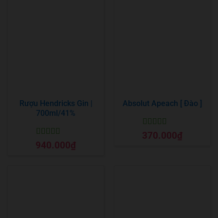
Rượu Hendricks Gin |
Absolut Apeach [ Đào ]
700ml/41%
Được xếp
370.000
₫
hạng
5
5 sao
Được xếp
940.000
₫
hạng
5
5 sao