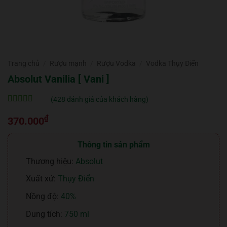
Trang chủ
/
Rượu mạnh
/
Rượu Vodka
/
Vodka Thụy Điển
Absolut Vanilia [ Vani ]
(
428
đánh giá của khách hàng)
5
428
trên 5 dựa
₫
trên
đánh
370.000
giá
Thông tin sản phẩm
Thương hiệu:
Absolut
Xuất xứ:
Thụy Điển
Nồng độ:
40%
Dung tích:
750 ml