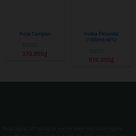
Rượu Campari
Vodka Finlandia
(1000ml/40%)
Được xếp
370.000
₫
hạng
5
5 sao
Được xếp
510.000
₫
hạng
5
5 sao
Rượu Ngoại 247 hướng tới việc trở thành một doanh nghiệp