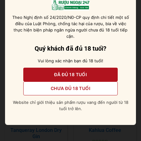
Thụy Điển với cam kết chất lượng, dịch vụ chuyên
nghiệp và chiết khấu hấp dẫn. Hãy liên hệ ngay
Theo Nghị định số 24/2020/NĐ-CP quy định chi tiết một số
Hotline 0978 406 415 hoặc truy cập
điều của Luật Phòng, chống tác hại của rượu, bia về việc
ruoungoai247.com để được tư vấn chi tiết & đặt hàng
thực hiện biện pháp ngăn ngừa người chưa đủ 18 tuổi tiếp
cận.
Quý khách đã đủ 18 tuổi?
Sản phẩm tương tự
Vui lòng xác nhận bạn đủ 18 tuổi!
ĐÃ ĐỦ 18 TUỔI
CHƯA ĐỦ 18 TUỔI
Website chỉ giới thiệu sản phẩm rượu vang đến người từ 18
tuổi trở lên.
Tanqueray London Dry
Kahlua Coffee
Gin