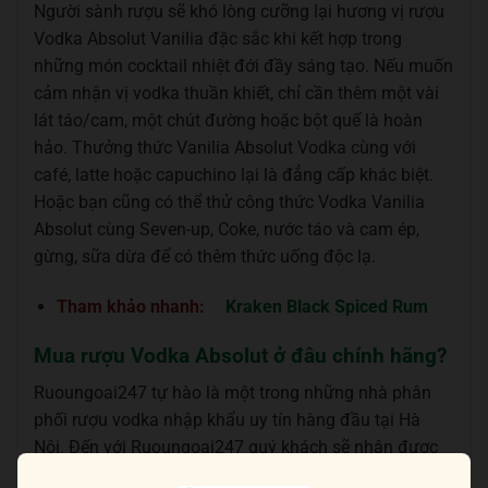
Người sành rượu sẽ khó lòng cưỡng lại hương vị rượu
Vodka Absolut Vanilia đặc sắc khi kết hợp trong
những món cocktail nhiệt đới đầy sáng tạo. Nếu muốn
cảm nhận vị vodka thuần khiết, chỉ cần thêm một vài
lát táo/cam, một chút đường hoặc bột quế là hoàn
hảo. Thưởng thức Vanilia Absolut Vodka cùng với
café, latte hoặc capuchino lại là đẳng cấp khác biệt.
Hoặc bạn cũng có thể thử công thức Vodka Vanilia
Absolut cùng Seven-up, Coke, nước táo và cam ép,
gừng, sữa dừa để có thêm thức uống độc lạ.
Tham khảo nhanh:
Kraken Black Spiced Rum
Mua rượu Vodka Absolut ở đâu chính hãng?
Ruoungoai247 tự hào là một trong những nhà phân
phối rượu vodka nhập khẩu uy tín hàng đầu tại Hà
Nội. Đến với Ruoungoai247 quý khách sẽ nhận được
những chai rượu vodka cao cấp của hãng Absolut