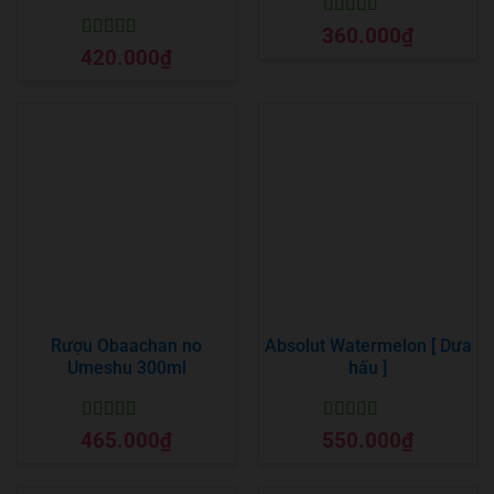
Được xếp
360.000
₫
hạng
5
5 sao
Được xếp
420.000
₫
hạng
5
5 sao
Rượu Obaachan no
Absolut Watermelon [ Dưa
Umeshu 300ml
hấu ]
Được xếp
Được xếp
465.000
₫
550.000
₫
hạng
5
5 sao
hạng
5
5 sao