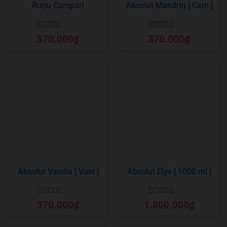
Rượu Campari
Absolut Mandrin [ Cam ]
Được xếp
Được xếp
370.000
₫
370.000
₫
hạng
5
5 sao
hạng
5
5 sao
Absolut Vanilia [ Vani ]
Absolut Elyx [ 1000 ml ]
Được xếp
Được xếp
370.000
₫
1.800.000
₫
hạng
5
5 sao
hạng
5
5 sao