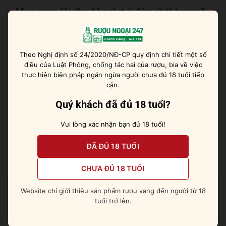
Mua rượu Vodka Absolut ở đâu chất lượng?
Quý khách đang tìm kiếm địa chỉ phân phối rượu
Vodka Absolut uy tín, đừng bỏ lỡ Ruoungoai247. Với
nhiều năm kinh nghiệm, dịch vụ tận tâm cùng chất
Theo Nghị định số 24/2020/NĐ-CP quy định chi tiết một số
điều của Luật Phòng, chống tác hại của rượu, bia về việc
lượng rượu chính hãng, Ruoungoai247 đã nhận được
thực hiện biện pháp ngăn ngừa người chưa đủ 18 tuổi tiếp
sự yêu thích của đông đảo khách hàng tại Việt Nam.
cận.
Quý khách hãy liên hệ Hotline 0978 406 415 hoặc truy
Quý khách đã đủ 18 tuổi?
cập ruoungoai247.com để được báo giá ưu đãi nhất
nhé
Vui lòng xác nhận bạn đủ 18 tuổi!
ĐÃ ĐỦ 18 TUỔI
Sản phẩm tương tự
CHƯA ĐỦ 18 TUỔI
Website chỉ giới thiệu sản phẩm rượu vang đến người từ 18
tuổi trở lên.