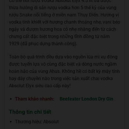
Có thể nói rượu Vodka Absolut Elyx 4.5 lít đã được
thừa hưởng di sản rượu vodka hơn 5 thế kỷ của vùng
rượu Snake nổi tiếng ở miền nam Thụy Điển. Hương vị
vodka tinh khiết với hương chanh thoáng nhẹ, vani béo
ngậy và đượm hương hoa cỏ nhẹ nhàng đến từ cách
chưng cất đặc biệt trong những tĩnh đồng từ năm
1929 (đã phục dựng thành công).
Toàn bộ quá trình đều dựa vào nguồn lúa mì vụ đông
được tuyển lựa vô cùng đặc biệt và dòng nước ngầm
hoàn hảo của vùng Ahus. Không hề có bất kỳ máy tính
hay dây chuyền nào trong việc sản xuất chai vodka
Absolut Elyx siêu cao cấp này!
Tham khảo nhanh:
Beefeater London Dry Gin
Thông tin chi tiết
Thương hiệu: Absolut