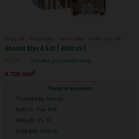
Trang chủ
/
Rượu mạnh
/
Rượu Vodka
/
Vodka Thụy Điển
Absolut Elyx 4.5 lít [ 4500 ml ]
(
490
đánh giá của khách hàng)
5
490
trên 5 dựa
₫
trên
đánh
8.700.000
giá
Thông tin sản phẩm
Thương hiệu:
Absolut
Xuất xứ:
Thụy Điển
Nồng độ:
3%
,
42
Dung tích:
4500 ml