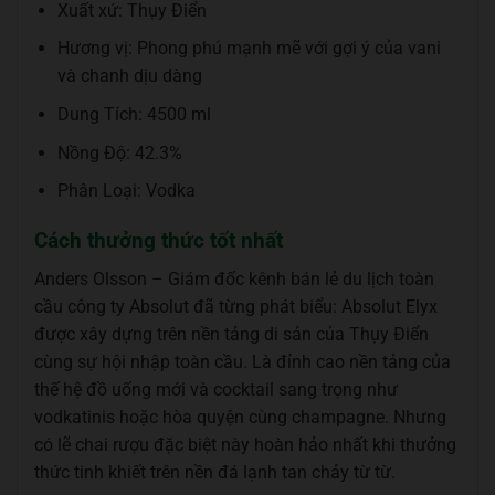
Xuất xứ: Thụy Điển
Hương vị: Phong phú mạnh mẽ với gợi ý của vani
và chanh dịu dàng
Dung Tích: 4500 ml
Nồng Độ: 42.3%
Phân Loại: Vodka
Cách thưởng thức tốt nhất
Anders Olsson – Giám đốc kênh bán lẻ du lịch toàn
cầu công ty Absolut đã từng phát biểu: Absolut Elyx
được xây dựng trên nền tảng di sản của Thụy Điển
cùng sự hội nhập toàn cầu. Là đỉnh cao nền tảng của
thế hệ đồ uống mới và cocktail sang trọng như
vodkatinis hoặc hòa quyện cùng champagne. Nhưng
có lẽ chai rượu đặc biệt này hoàn hảo nhất khi thưởng
thức tinh khiết trên nền đá lạnh tan chảy từ từ.