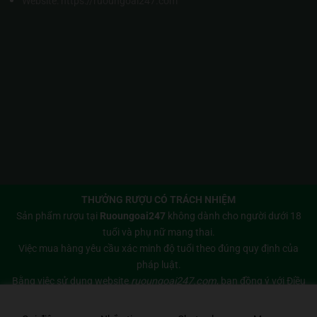
Website:
https://ruoungoai247.com
THƯỞNG RƯỢU CÓ TRÁCH NHIỆM
Sản phẩm rượu tại
Ruoungoai247
không dành cho người dưới 18
tuổi và phụ nữ mang thai.
Việc mua hàng yêu cầu xác minh độ tuổi theo đúng quy định của
pháp luật.
Bằng việc sử dụng website
ruoungoai247.com
, bạn đồng ý với
Điều
khoản sử dụng
và
Chính sách bảo mật
của chúng tôi.
Copyright 2026 © Bản quyền thuộc về
Rượu Ngoại 247