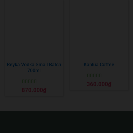
Reyka Vodka Small Batch
Kahlua Coffee
700ml
Được xếp
360.000
₫
hạng
5
5 sao
Được xếp
870.000
₫
hạng
5
5 sao