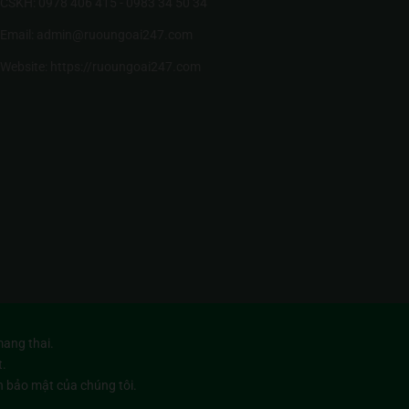
CSKH: 0978 406 415 - 0983 34 50 34
Email: admin@ruoungoai247.com
Website:
https://ruoungoai247.com
ang thai.
t.
h bảo mật
của chúng tôi.