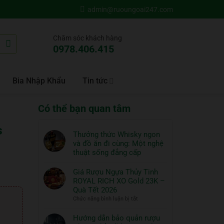
admin@ruoungoai247.com
Chăm sóc khách hàng
0978.406.415
Bia Nhập Khẩu
Tin tức
Có thể bạn quan tâm
s
Thưởng thức Whisky ngon
và đồ ăn đi cùng: Một nghệ
thuật sống đẳng cấp
Không
có
Giá Rượu Ngựa Thủy Tinh
bình
ROYAL RICH XO Gold 23K –
luận
Quà Tết 2026
ở
ở
Chức năng bình luận bị tắt
Thưởng
Giá
thức
Rượu
Hướng dẫn bảo quản rượu
Whisky
Ngựa