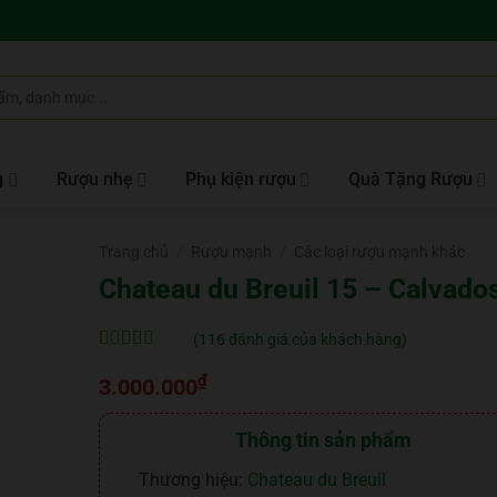
g
Rượu nhẹ
Phụ kiện rượu
Quà Tặng Rượu
Trang chủ
/
Rượu mạnh
/
Các loại rượu mạnh khác
Chateau du Breuil 15 – Calvado
(
116
đánh giá của khách hàng)
5
116
trên 5 dựa
₫
trên
đánh
3.000.000
giá
Thông tin sản phẩm
Thương hiệu:
Chateau du Breuil