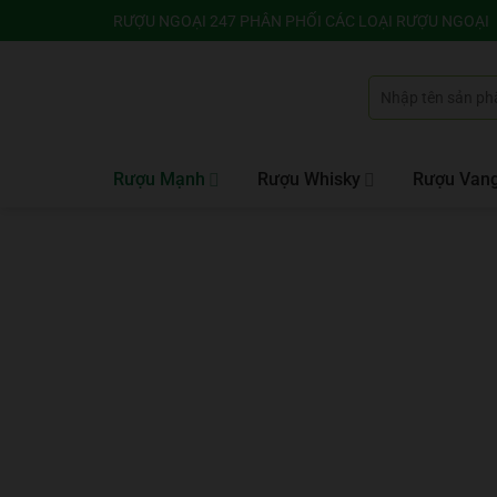
Bỏ
RƯỢU NGOẠI 247 PHÂN PHỐI CÁC LOẠI RƯỢU NGOẠI
qua
nội
Tìm
dung
kiếm:
Rượu Mạnh
Rượu Whisky
Rượu Van