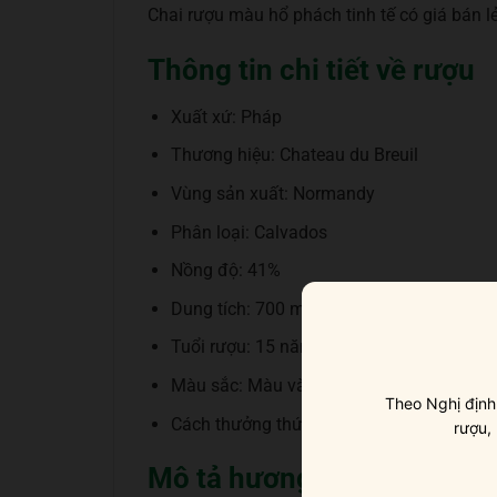
Chai rượu màu hổ phách tinh tế có giá bán l
Thông tin chi tiết về rượu
Xuất xứ: Pháp
Thương hiệu: Chateau du Breuil
Vùng sản xuất: Normandy
Phân loại: Calvados
Nồng độ: 41%
Dung tích: 700 ml
Tuổi rượu: 15 năm
Màu sắc: Màu vàng hổ phách đậm
Theo Nghị định
Cách thưởng thức: Uống nguyên chất, thêm
rượu,
Mô tả hương vị rượu