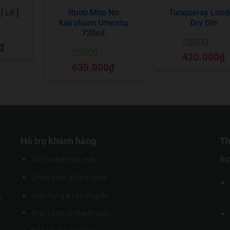
[ Lê ]
Rượu Mito No
Tanqueray Lond
Kairakuen Umeshu
Dry Gin
720ml
₫
o
Được xếp
420.000
₫
hạng
5
5 sao
Được xếp
635.000
₫
hạng
5
5 sao
Hỗ trợ khách hàng
Th
Rư
Chính sách bảo mật
Chính sách đổi trả hàng
Giao hàng & vận chuyển
m
Mua hàng và thanh toán