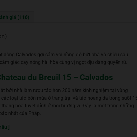
ánh giá (116)
ọn)
t dòng Calvados gợi cảm với nồng độ bứt phá và chiều sâu
cảm giác cay nóng hài hòa cùng vị ngọt dịu dàng quyến rũ.
 Chateau du Breuil 15 – Calvados
ất bởi nhà làm rượu táo hơn 200 năm kinh nghiệm tại vùng
các loại táo bốn mùa ở trang trại và táo hoang dã trong suốt 1
thăng hoa tuyệt đỉnh ở mọi hương vị. Đây là một trong những
bậc nhất của Pháp.
hấu ]