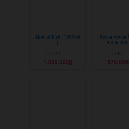
Absolut Elyx [ 1000 ml
Reyka Vodka 
]
Batch 700
Được xếp
Được xếp
1.800.000
₫
870.000
hạng
5
5 sao
hạng
5
5 sa