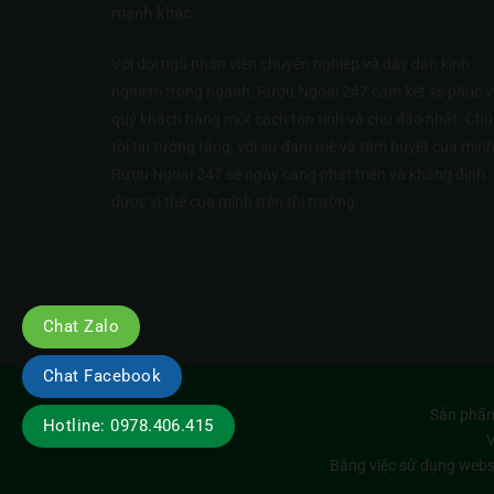
mạnh khác.
Với đội ngũ nhân viên chuyên nghiệp và dày dạn kinh
nghiệm trong ngành, Rượu Ngoại 247 cam kết sẽ phục v
quý khách hàng một cách tận tình và chu đáo nhất. Ch
tôi tin tưởng rằng, với sự đam mê và tâm huyết của mình
Rượu Ngoại 247 sẽ ngày càng phát triển và khẳng định
được vị thế của mình trên thị trường.
Chat Zalo
Chat Facebook
Sản phẩm
Hotline: 0978.406.415
V
Bằng việc sử dụng webs