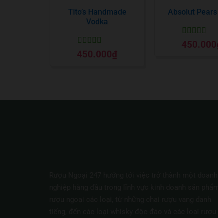
Tito’s Handmade
Absolut Pears 
Vodka
Được xếp
450.000
hạng
5
5 sa
Được xếp
450.000
₫
hạng
5
5 sao
Rượu Ngoại 247 hướng tới việc trở thành một doanh
nghiệp hàng đầu trong lĩnh vực kinh doanh sản phẩ
rượu ngoại các loại, từ những chai rượu vang danh
tiếng, đến các loại whisky độc đáo và các loại rượu