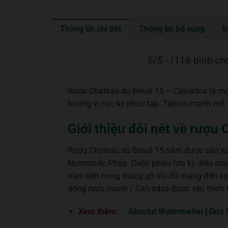
Thông tin chi tiết
Thông tin bổ sung
Đ
5/5 - (116 bình ch
Rượu Chateau du Breuil 15 – Calvados là mộ
hương vị cực kỳ phức tạp. Tannin mạnh mẽ, 
Giới thiệu đôi nét về rượu
Rượu Chateau du Breuil 15 năm được sản xu
Normandy, Pháp. Cuộc phiêu lưu kỳ diệu của 
năm bên trong thùng gỗ sồi đã mang đến sự 
dòng rượu mạnh / Calvados được yêu thích 
Xem thêm:
Absolut Watermelon [ Dưa 