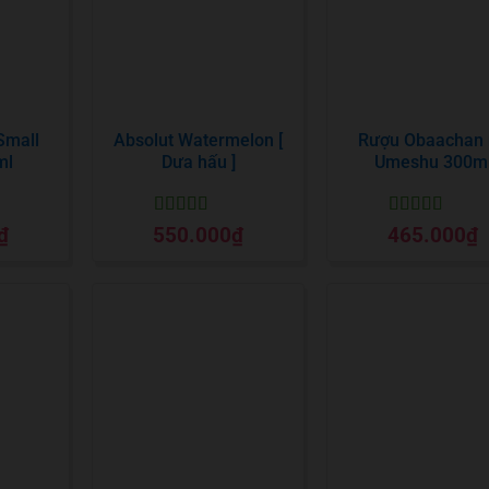
Small
Absolut Watermelon [
Rượu Obaachan 
ml
Dưa hấu ]
Umeshu 300m
Được xếp
Được xếp
₫
550.000
₫
465.000
₫
o
hạng
5
5 sao
hạng
5
5 sao