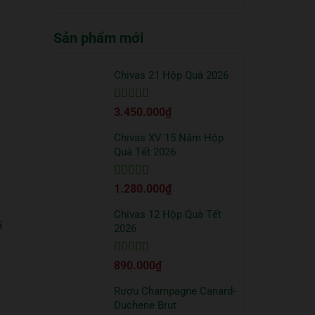
truyền
quà
có
thống?
Tết
bình
2026
Sản phẩm mới
luận
sang
ở
trọng
Cách
bạn
uống
Chivas 21 Hộp Quà 2026
nên
Vodka
tặng
Absolut
đối
Được xếp
3.450.000
₫
đúng
tác
hạng
5
5 sao
chuẩn
từ
Chivas XV 15 Năm Hộp
chuyên
Quà Tết 2026
gia
Được xếp
1.280.000
₫
hạng
5
5 sao
Chivas 12 Hộp Quà Tết
5
2026
Được xếp
890.000
₫
hạng
5
5 sao
Rượu Champagne Canard-
Duchene Brut