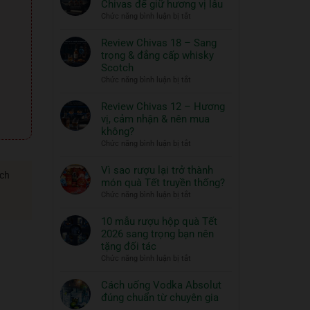
Chivas để giữ hương vị lâu
ngon
Thủy
ở
Chức năng bình luận bị tắt
và
Tinh
Hướng
đồ
ROYAL
dẫn
Review Chivas 18 – Sang
RICH
ăn
bảo
trọng & đẳng cấp whisky
XO
đi
quản
Scotch
Gold
cùng:
rượu
ở
Chức năng bình luận bị tắt
23K
Một
Chivas
Review
–
nghệ
để
Chivas
Review Chivas 12 – Hương
Quà
thuật
giữ
18
vị, cảm nhận & nên mua
Tết
hương
sống
–
2026
không?
vị
đẳng
Sang
ở
Chức năng bình luận bị tắt
lâu
cấp
trọng
Review
&
Chivas
Vì sao rượu lại trở thành
đẳng
ách
12
món quà Tết truyền thống?
cấp
–
ở
Chức năng bình luận bị tắt
whisky
Hương
Vì
Scotch
vị,
sao
10 mẫu rượu hộp quà Tết
cảm
rượu
2026 sang trọng bạn nên
nhận
lại
tặng đối tác
&
trở
ở
Chức năng bình luận bị tắt
nên
thành
10
mua
món
mẫu
Cách uống Vodka Absolut
không?
quà
rượu
đúng chuẩn từ chuyên gia
Tết
hộp
Không