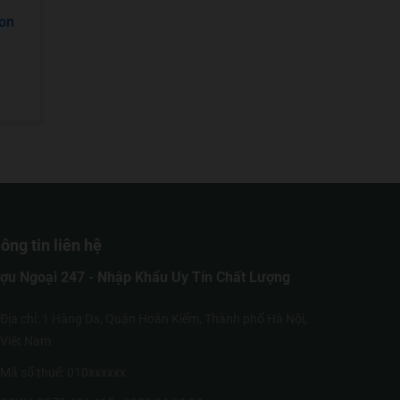
on
ông tin liên hệ
ợu Ngoại 247 - Nhập Khẩu Uy Tín Chất Lượng
Địa chỉ: 1 Hàng Da, Quận Hoàn Kiếm, Thành phố Hà Nội,
Việt Nam
Mã số thuế: 010xxxxxx