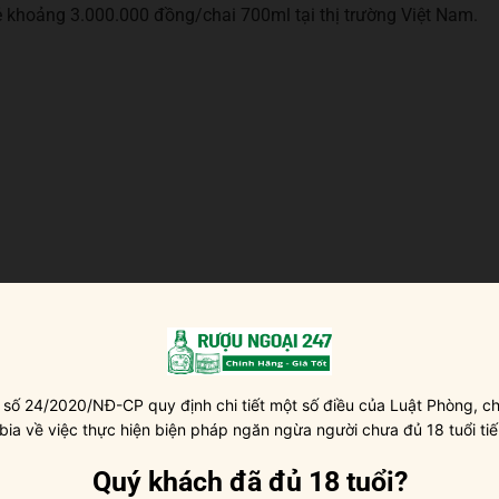
ẻ khoảng 3.000.000 đồng/chai 700ml tại thị trường Việt Nam.
 số 24/2020/NĐ-CP quy định chi tiết một số điều của Luật Phòng, ch
 đá viên, pha chế cocktail
 bia về việc thực hiện biện pháp ngăn ngừa người chưa đủ 18 tuổi tiế
Quý khách đã đủ 18 tuổi?