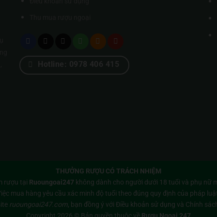
Điều khoản sử dụng
Thu mua rượu ngoại
ụ
úng
Hotline: 0978 406 415
,
THƯỞNG RƯỢU CÓ TRÁCH NHIỆM
 rượu tại
Ruoungoai247
không dành cho người dưới 18 tuổi và phụ nữ m
iệc mua hàng yêu cầu xác minh độ tuổi theo đúng quy định của pháp luậ
ite
ruoungoai247.com
, bạn đồng ý với
Điều khoản sử dụng
và
Chính sác
Copyright 2026 © Bản quyền thuộc về
Rượu Ngoại 247