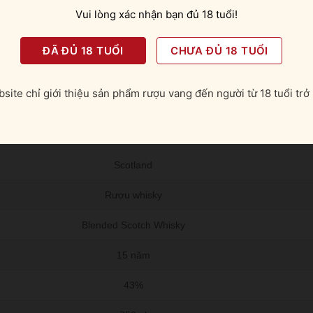
ng thịt đỏ, hải sản hoặc phô mai sẽ mang đến trải nghiệm ẩm
Vui lòng xác nhận bạn đủ 18 tuổi!
ĐÃ ĐỦ 18 TUỔI
CHƯA ĐỦ 18 TUỔI
site chỉ giới thiệu sản phẩm rượu vang đến người từ 18 tuổi trở 
CHI TIẾT
Johnnie Walker
Scotland
Rượu whisky
Blended Scotch Whisky
15 năm
43%