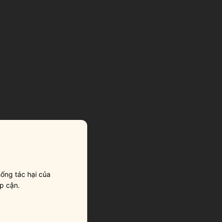
ống tác hại của
p cận.
ở