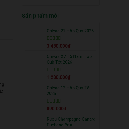
truyền
quà
có
thống?
Tết
bình
2026
Sản phẩm mới
luận
sang
ở
trọng
Cách
bạn
uống
Chivas 21 Hộp Quà 2026
nên
Vodka
tặng
Absolut
đối
Được xếp
3.450.000
₫
đúng
tác
hạng
5
5 sao
chuẩn
từ
Chivas XV 15 Năm Hộp
chuyên
Quà Tết 2026
gia
h
Được xếp
i
1.280.000
₫
hạng
5
5 sao
ong
Chivas 12 Hộp Quà Tết
ủa
2026
Được xếp
890.000
₫
hạng
5
5 sao
Rượu Champagne Canard-
Duchene Brut