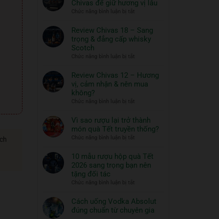
Chivas để giữ hương vị lâu
ngon
Thủy
ở
Chức năng bình luận bị tắt
và
Tinh
Hướng
đồ
ROYAL
dẫn
Review Chivas 18 – Sang
RICH
ăn
bảo
trọng & đẳng cấp whisky
XO
đi
quản
Scotch
Gold
cùng:
rượu
ở
Chức năng bình luận bị tắt
23K
Một
Chivas
Review
–
nghệ
để
Chivas
Review Chivas 12 – Hương
Quà
thuật
giữ
18
vị, cảm nhận & nên mua
Tết
hương
sống
–
2026
không?
vị
đẳng
Sang
ở
Chức năng bình luận bị tắt
lâu
cấp
trọng
Review
&
Chivas
Vì sao rượu lại trở thành
đẳng
12
món quà Tết truyền thống?
cấp
–
ở
Chức năng bình luận bị tắt
ách
whisky
Hương
Vì
Scotch
vị,
sao
10 mẫu rượu hộp quà Tết
cảm
rượu
2026 sang trọng bạn nên
nhận
lại
tặng đối tác
&
trở
ở
Chức năng bình luận bị tắt
nên
thành
10
mua
món
mẫu
Cách uống Vodka Absolut
không?
quà
rượu
đúng chuẩn từ chuyên gia
Tết
hộp
Không