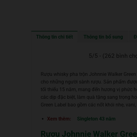
Thông tin chi tiết
Thông tin bổ sung
Đ
5/5 - (262 bình ch
Rượu whisky pha trộn Johnnie Walker Green 
cho những người sành rượu. Sản phẩm được p
tối thiểu 15 năm, mang đến hương vị phức h
các dịp đặc biệt, làm quà tặng sang trọng h
Green Label bao gồm các nốt khói nhẹ, vani, t
Xem thêm:
Singleton 43 năm
Rượu Johnnie Walker Gree