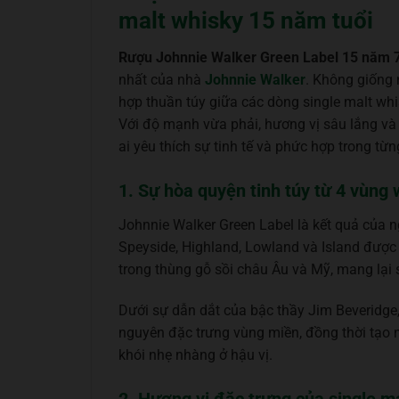
malt whisky 15 năm tuổi
Rượu Johnnie Walker Green Label 15 năm 
nhất của nhà
Johnnie Walker
. Không giống 
hợp thuần túy giữa các dòng single malt whi
Với độ mạnh vừa phải, hương vị sâu lắng và
ai yêu thích sự tinh tế và phức hợp trong từn
1. Sự hòa quyện tinh túy từ 4 vùng 
Johnnie Walker Green Label là kết quả của n
Speyside, Highland, Lowland và Island được
trong thùng gỗ sồi châu Âu và Mỹ, mang lại
Dưới sự dẫn dắt của bậc thầy Jim Beveridge
nguyên đặc trưng vùng miền, đồng thời tạo 
khói nhẹ nhàng ở hậu vị.
2. Hương vị đặc trưng của single ma