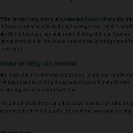
750ml
là một trong những dòng
blended Scotch whisky
độc đá
những chai blended whisky thông thường, Green Label là sự kết
sky đến từ bốn vùng sản xuất rượu nổi tiếng nhất của Scotland.
 phong cách cổ điển, đây là chai rượu whisky lý tưởng cho nhữ
g giọt rượu.
whisky nổi tiếng của Scotland
ghệ thuật phối trộn đỉnh cao, khi 27 dòng single malt từ bốn vù
 kết hợp hoàn hảo. Những thùng rượu được ủ tối thiểu 15 năm
 sự phong phú và cân bằng tuyệt hảo.
, từng thành phần trong công thức được chọn lọc kỹ lưỡng để g
nên một chỉnh thể hài hòa giữa độ mạnh mẽ, ngọt ngào và chút
lt phối trộn