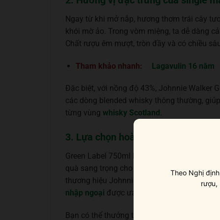
Ngay từ khi mở nắp, hương thơm trái cây tươ
khói mờ ảo. Trong vòm miệng, ta dễ dàng cảm
Chất rượu êm mượt, tròn đầy và có chiều sâu 
Tham khảo nhanh:
Lagavulin 16 năm
Đặc biệt, với nồng độ 43%, Johnnie Walker
các dòng blended whisky thông thường, giú
từng vùng
whisky Scotland
.
3. Lựa chọn hoàn hảo cho tiệc tùng
Green Label 750ml không chỉ lý tưởng để t
quà sang trọng cho các dịp lễ, Tết Nguyên Đán
Theo Nghị định
thương hiệu Johnnie Walker lâu đời, giúp G
rượu,
nhập ngoại
được ưa chuộng hàng đầu tại Vi
Bạn có thể thưởng thức nguyên chất để cảm 