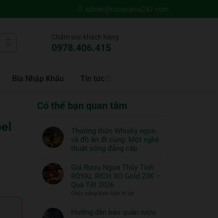
admin@ruoungoai247.com
Chăm sóc khách hàng
0978.406.415
Bia Nhập Khẩu
Tin tức
Có thể bạn quan tâm
el
Thưởng thức Whisky ngon
và đồ ăn đi cùng: Một nghệ
thuật sống đẳng cấp
Không
có
Giá Rượu Ngựa Thủy Tinh
bình
ROYAL RICH XO Gold 23K –
luận
Quà Tết 2026
ở
ở
Chức năng bình luận bị tắt
Thưởng
Giá
thức
Rượu
Hướng dẫn bảo quản rượu
Whisky
Ngựa