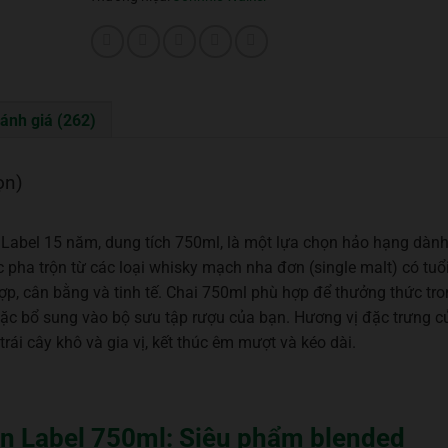
ánh giá (262)
ọn)
Label 15 năm, dung tích 750ml, là một lựa chọn hảo hạng dàn
ha trộn từ các loại whisky mạch nha đơn (single malt) có tuổ
ợp, cân bằng và tinh tế. Chai 750ml phù hợp để thưởng thức tr
oặc bổ sung vào bộ sưu tập rượu của bạn. Hương vị đặc trưng c
rái cây khô và gia vị, kết thúc êm mượt và kéo dài.
n Label 750ml: Siêu phẩm blended