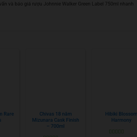
vấn và báo giá rượu Johnnie Walker Green Label 750ml nhanh
m Rare
Chivas 18 năm
Hibiki Blosso
s
Mizunara Cask Finish
Harmony
– 700ml