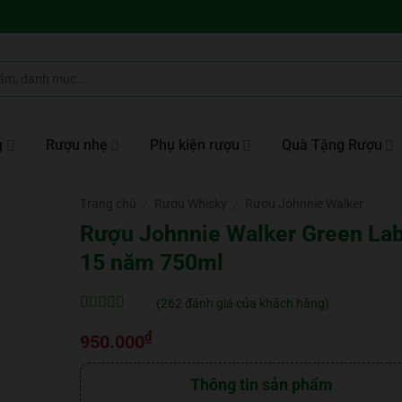
g
Rượu nhẹ
Phụ kiện rượu
Quà Tặng Rượu
Trang chủ
/
Rượu Whisky
/
Rượu Johnnie Walker
Rượu Johnnie Walker Green Lab
15 năm 750ml
(
262
đánh giá của khách hàng)
5
262
trên 5 dựa
₫
trên
đánh
950.000
giá
Thông tin sản phẩm