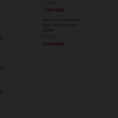
Được xếp
1.680.000
₫
hạng
5
5 sao
o
Rượu Johnnie Walker
Blue Year of Dragon
750ml
ng
Được xếp
5.900.000
₫
hạng
5
5 sao
ng
iữ