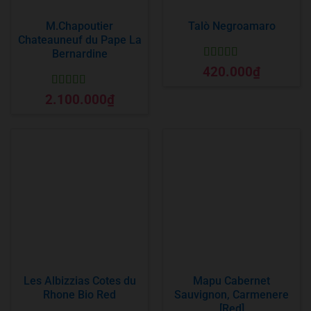
M.Chapoutier
Talò Negroamaro
Chateauneuf du Pape La
Bernardine
Được xếp
420.000
₫
hạng
5
5 sao
Được xếp
2.100.000
₫
hạng
5
5 sao
Les Albizzias Cotes du
Mapu Cabernet
Rhone Bio Red
Sauvignon, Carmenere
[Red]