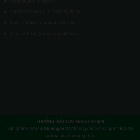
Mã số thuế: 010xxxxxx
CSKH: 0978 406 415 - 0983 34 50 34
Email: admin@ruoungoai247.com
Website:
https://ruoungoai247.com
THƯỞNG RƯỢU CÓ TRÁCH NHIỆM
Sản phẩm rượu tại
Ruoungoai247
không dành cho người dưới 18
tuổi và phụ nữ mang thai.