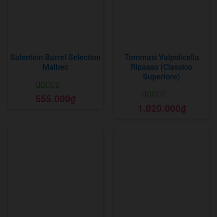
Salentein Barrel Selection
Tommasi Valpolicella
Malbec
Ripasso (Classico
Superiore)
Được xếp
555.000
₫
hạng
5
5 sao
Được xếp
1.020.000
₫
hạng
5
5 sao