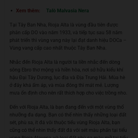
Xem thêm:
Talò Malvasia Nera
Tại Tây Ban Nha, Rioja Alta là vùng đầu tiên được
phân cấp DO vào năm 1933, và tiếp tục sau 58 năm
phát triển thì vùng vang này lại đạt danh hiệu DOCa –
Vùng vang cấp cao nhất thuộc Tây Ban Nha.
Nhắc đến Rioja Alta là người ta liền nhắc đến dòng
sông Ebro thơ mộng và hiền hòa, nơi sở hữu kiểu khí
hậu Đại Tây Dương, lục địa và Địa Trung Hải. Mùa hè
ở đây khá ấm áp, và mùa đông thì mát mẻ. Lượng
mưa ổn định cho nên rất thích hợp cho việc trồng nho.
Đến với Rioja Alta, là bạn đang đến với một vùng thổ
nhưỡng đa dạng. Bạn có thể nhìn thấy những loại đất
sét, phù sa, ít đá vôi thuộc tiểu vùng Rioja Alta, bạn
cũng có thể nhìn thấy đất đá vôi sét màu phấn tại tiểu
vùng Rioja Alavesa, và loại đất phù sa màu mỡ tại tiểu