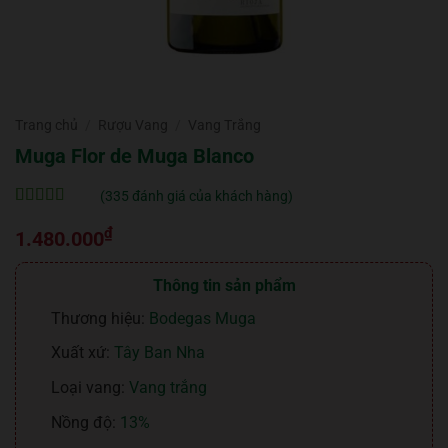
Trang chủ
/
Rượu Vang
/
Vang Trắng
Muga Flor de Muga Blanco
(
335
đánh giá của khách hàng)
5
335
trên 5 dựa
₫
trên
đánh
1.480.000
giá
Thông tin sản phẩm
Thương hiệu:
Bodegas Muga
Xuất xứ:
Tây Ban Nha
Loại vang:
Vang trắng
Nồng độ:
13%