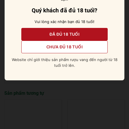
được hương vị của quả táo xanh, quýt, bưởi, hạt hạch,
Quý khách đã đủ 18 tuổi?
cùng vị đào trắng, hoa trắng. Nét mượt mà, tinh tế của
các hương vị ấy hòa quyện vào nhau khiến bạn dễ
Vui lòng xác nhận bạn đủ 18 tuổi!
chịu vô cùng.
ĐÃ ĐỦ 18 TUỔI
Hướng dẫn thưởng thức
CHƯA ĐỦ 18 TUỔI
Vang được thưởng thức ngon nhất ở nhiệt độ từ 10-12
độ C, hãy kết hợp thêm các món ăn ngon như salad,
Website chỉ giới thiệu sản phẩm rượu vang đến người từ 18
hải sản, mì Ý, thịt nướng các loại để bữa ăn của bạn
tuổi trở lên.
thêm đậm đà.
Sản phẩm tương tự