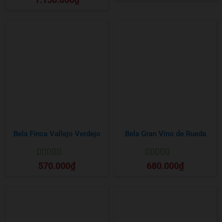
hạng
5
5 sao
Bela Finca Vallejo Verdejo
Bela Gran Vino de Rueda
Được xếp
Được xếp
570.000
₫
680.000
₫
hạng
5
5 sao
hạng
5
5 sao