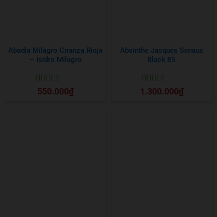
Abadia Milagro Crianza Rioja
Absinthe Jacques Senaux
– Isidro Milagro
Black 85
Được xếp
Được xếp
550.000
₫
1.300.000
₫
hạng
5
5 sao
hạng
5
5 sao