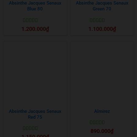
Absinthe Jacques Senaux
Absinthe Jacques Senaux
Blue 80
Green 70
Được xếp
Được xếp
1.200.000
₫
1.100.000
₫
hạng
5
5 sao
hạng
5
5 sao
Absinthe Jacques Senaux
Almirez
Red 75
Được xếp
890.000
₫
hạng
5
5 sao
Được xếp
1.150.000
₫