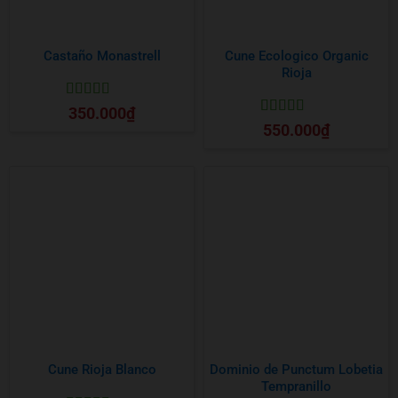
Castaño Monastrell
Cune Ecologico Organic
Rioja
Được xếp
350.000
₫
hạng
5
5 sao
Được xếp
550.000
₫
hạng
5
5 sao
Cune Rioja Blanco
Dominio de Punctum Lobetia
Tempranillo