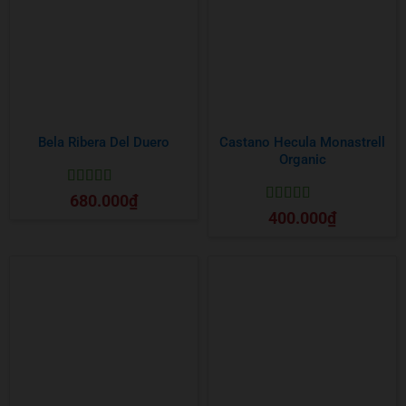
Bela Ribera Del Duero
Castano Hecula Monastrell
Organic
Được xếp
680.000
₫
hạng
5
5 sao
Được xếp
400.000
₫
hạng
5
5 sao