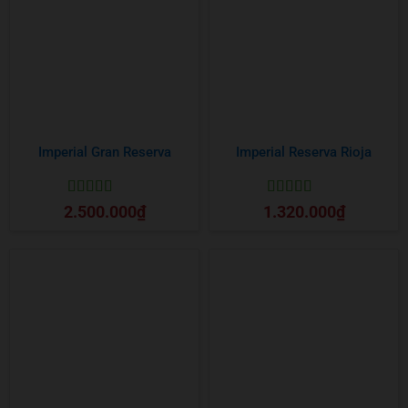
Imperial Gran Reserva
Imperial Reserva Rioja
Được xếp
Được xếp
2.500.000
₫
1.320.000
₫
hạng
5
5 sao
hạng
5
5 sao