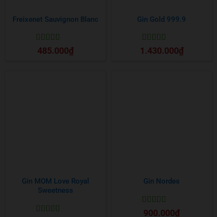
Freixenet Sauvignon Blanc
Gin Gold 999.9
Được xếp
Được xếp
485.000
₫
1.430.000
₫
hạng
5
5 sao
hạng
5
5 sao
Gin MOM Love Royal
Gin Nordes
Sweetness
Được xếp
900.000
₫