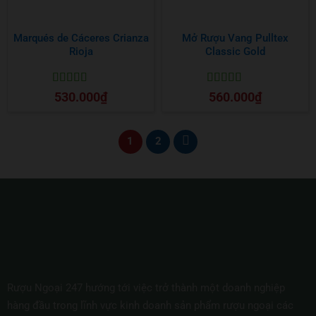
Marqués de Cáceres Crianza
Mở Rượu Vang Pulltex
Rioja
Classic Gold
Được xếp
Được xếp
530.000
₫
560.000
₫
hạng
5
5 sao
hạng
5
5 sao
1
2
Rượu Ngoại 247 hướng tới việc trở thành một doanh nghiệp
hàng đầu trong lĩnh vực kinh doanh sản phẩm rượu ngoại các