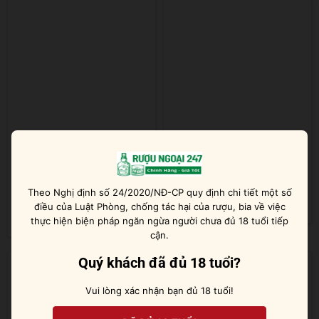
Freixenet Cordon Negro Brut
Freixenet Ice Cuvée Especial
Cava
Theo Nghị định số 24/2020/NĐ-CP quy định chi tiết một số
Được xếp
điều của Luật Phòng, chống tác hại của rượu, bia về việc
565.000
₫
hạng
5
5 sao
Được xếp
530.000
₫
thực hiện biện pháp ngăn ngừa người chưa đủ 18 tuổi tiếp
hạng
5
5 sao
cận.
Quý khách đã đủ 18 tuổi?
Vui lòng xác nhận bạn đủ 18 tuổi!