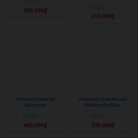
Được xếp
500.000
₫
hạng
5
5 sao
Được xếp
310.000
₫
hạng
5
5 sao
Freixenet Cabernet
Freixenet Carta Nevada
Sauvignon
Medium Dry Cava
Được xếp
Được xếp
485.000
₫
530.000
₫
hạng
5
5 sao
hạng
5
5 sao