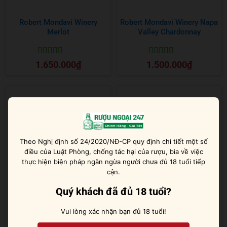
Robert Mondavi Winery
Robert Mondavi Winery Napa
Merlot
Valley Chardonnay
Được xếp
Được xếp
1.650.000
₫
1.500.000
₫
hạng
5
5 sao
hạng
5
5 sao
Theo Nghị định số 24/2020/NĐ-CP quy định chi tiết một số
điều của Luật Phòng, chống tác hại của rượu, bia về việc
thực hiện biện pháp ngăn ngừa người chưa đủ 18 tuổi tiếp
cận.
Quý khách đã đủ 18 tuổi?
Robert Mondavi Winery Napa
Salentein Pr1mus Malbec
Valley Fumé Blanc
Vui lòng xác nhận bạn đủ 18 tuổi!