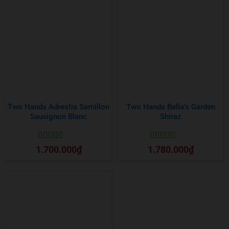
Two Hands Adrestia Semillon
Two Hands Bella’s Garden
Sauvignon Blanc
Shiraz
Được xếp
Được xếp
1.700.000
₫
1.780.000
₫
hạng
5
5 sao
hạng
5
5 sao