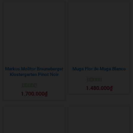
Markus Molitor Brauneberger
Muga Flor de Muga Blanco
Klostergarten Pinot Noir
Được xếp
1.480.000
₫
hạng
5
5 sao
Được xếp
1.700.000
₫
hạng
5
5 sao