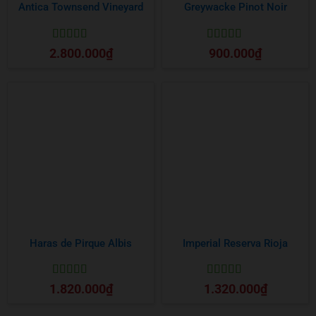
Antica Townsend Vineyard
Greywacke Pinot Noir
Được xếp
Được xếp
2.800.000
₫
900.000
₫
hạng
5
5 sao
hạng
5
5 sao
Haras de Pirque Albis
Imperial Reserva Rioja
Được xếp
Được xếp
1.820.000
₫
1.320.000
₫
hạng
5
5 sao
hạng
5
5 sao