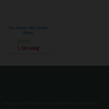
Two Hands Lily’s Garden
Shiraz
Được xếp
1.780.000
₫
hạng
5
5 sao
Rượu Ngoại 247 hướng tới việc trở thành một doanh nghiệp