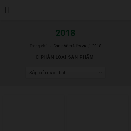
Bỏ
qua
nội
dung
2018
Trang chủ
/
Sản phẩm Niên vụ
/
2018
PHÂN LOẠI SẢN PHẨM