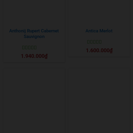
Anthonij Rupert Cabernet
Antica Merlot
Sauvignon
Được xếp
1.600.000
₫
hạng
5
5 sao
Được xếp
1.940.000
₫
hạng
5
5 sao