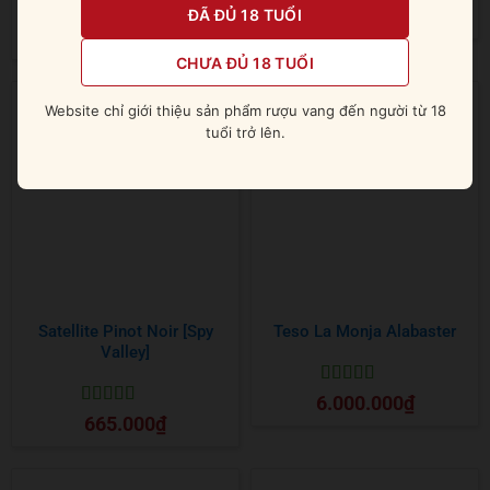
Được xếp
1.760.000
₫
ĐÃ ĐỦ 18 TUỔI
hạng
5
5 sao
Được xếp
1.500.000
₫
hạng
5
5 sao
CHƯA ĐỦ 18 TUỔI
Website chỉ giới thiệu sản phẩm rượu vang đến người từ 18
tuổi trở lên.
Satellite Pinot Noir [Spy
Teso La Monja Alabaster
Valley]
Được xếp
6.000.000
₫
hạng
5
5 sao
Được xếp
665.000
₫
hạng
5
5 sao