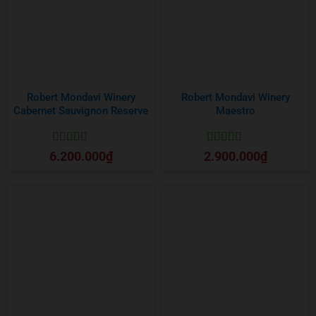
Robert Mondavi Winery
Robert Mondavi Winery
Cabernet Sauvignon Reserve
Maestro
Được xếp
Được xếp
6.200.000
₫
2.900.000
₫
hạng
5
5 sao
hạng
5
5 sao