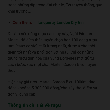
trong những dịp trọng đại như lễ, Tết truyền thống, quà
khai trương,…
Xem thêm:
Tanqueray London Dry Gin
Để làm nên dòng rượu cao quý này, Ngài Edouard
Martell đã đích thân tuyển chọn hơn 100 dòng rượu
tâm (eaux-de-vie) chất lượng nhất, được ủ vào thời
điểm tốt nhất và phối trộn với nhau. Chỉ có những
thùng rượu tinh hoa của vùng Borderies mới đủ tư
cách bước vào một chai Martell Cordon Bleu huyền
thoại.
Hiện nay giá rượu Martell Cordon Bleu 1000ml dao
động khoảng 5.300.000 đồng/chai tùy thời điểm và
đơn vị cung cấp.
Thông tin chi tiết về rượu