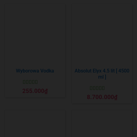
Wyborowa Vodka
Absolut Elyx 4.5 lít [ 4500
ml ]
Được xếp
255.000
₫
hạng
5
5 sao
Được xếp
8.700.000
₫
hạng
5
5 sao