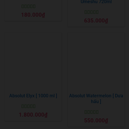
Umeshu 720ml
Được xếp
180.000
₫
hạng
5
5 sao
Được xếp
635.000
₫
hạng
5
5 sao
Absolut Elyx [ 1000 ml ]
Absolut Watermelon [ Dưa
hấu ]
Được xếp
1.800.000
₫
hạng
5
5 sao
Được xếp
550.000
₫
hạng
5
5 sao