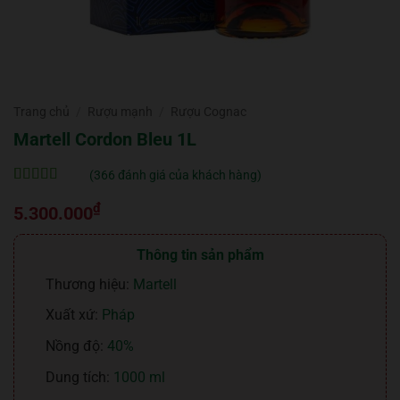
Trang chủ
/
Rượu mạnh
/
Rượu Cognac
Martell Cordon Bleu 1L
(
366
đánh giá của khách hàng)
5
366
trên 5 dựa
₫
trên
đánh
5.300.000
giá
Thông tin sản phẩm
Thương hiệu:
Martell
Xuất xứ:
Pháp
Nồng độ:
40%
Dung tích:
1000 ml