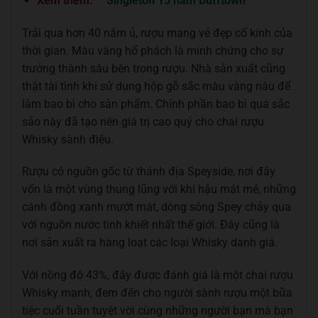
Xem thêm:
Singleton 15 năm Dufftown
Trải qua hơn 40 năm ủ, rượu mang vẻ đẹp cổ kính của
thời gian. Màu vàng hổ phách là minh chứng cho sự
trưởng thành sâu bên trong rượu. Nhà sản xuất cũng
thật tài tình khi sử dụng hộp gỗ sắc màu vàng nâu để
làm bao bì cho sản phẩm. Chính phần bao bì quá sắc
sảo này đã tạo nên giá trị cao quý cho chai rượu
Whisky sành điệu.
Rượu có nguồn gốc từ thánh địa Speyside, nơi đây
vốn là một vùng thung lũng với khí hậu mát mẻ, những
cánh đồng xanh mướt mát, dòng sông Spey chảy qua
với nguồn nước tinh khiết nhất thế giới. Đây cũng là
nơi sản xuất ra hàng loạt các loại Whisky danh giá.
Với nồng độ 43%, đây được đánh giá là một chai rượu
Whisky mạnh, đem đến cho người sành rượu một bữa
tiệc cuối tuần tuyệt vời cùng những người bạn mà bạn