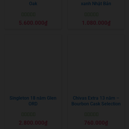
Oak
xanh Nhật Bản
Được xếp
Được xếp
5.600.000
₫
1.080.000
₫
hạng
5
5 sao
hạng
5
5 sao
Singleton 18 năm Glen
Chivas Extra 13 năm –
ORD
Bourbon Cask Selection
Được xếp
Được xếp
2.800.000
₫
760.000
₫
hạng
5
5 sao
hạng
5
5 sao