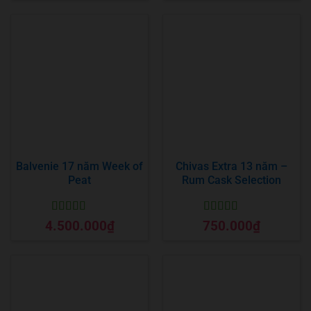
Balvenie 17 năm Week of
Chivas Extra 13 năm –
Peat
Rum Cask Selection
Được xếp
Được xếp
4.500.000
₫
750.000
₫
hạng
5
5 sao
hạng
5
5 sao