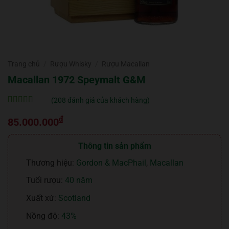
Trang chủ
/
Rượu Whisky
/
Rượu Macallan
Macallan 1972 Speymalt G&M
(
208
đánh giá của khách hàng)
5
208
trên 5 dựa
₫
trên
đánh
85.000.000
giá
Thông tin sản phẩm
Thương hiệu:
Gordon & MacPhail
,
Macallan
Tuổi rượu:
40 năm
Xuất xứ:
Scotland
Nồng độ:
43%