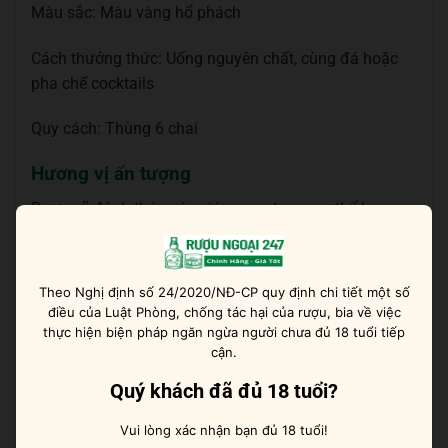
Màu sắc: Màu vàng hổ phách
Cách thưởng thức: Uống nguyên chất, cùng đá hoặc
pha chế cocktails
Quy cách: Thùng 6 chai
Hương vị ấn tượng
Rượu sẽ đánh thức các giác quan trong cơ thể bạn.
Những hương vị trái cây thơm mát như táo, ngũ cốc,
hoa tươi cùng với than bùn, gỗ sồi, hạt tiêu và khói,
caramel sẽ làm bạn xao xuyến. Chính những nốt
Theo Nghị định số 24/2020/NĐ-CP quy định chi tiết một số
hương trầm bay bỗng này sẽ làm bạn đê mê theo từng
điều của Luật Phòng, chống tác hại của rượu, bia về việc
cung bậc cảm xúc.
thực hiện biện pháp ngăn ngừa người chưa đủ 18 tuổi tiếp
cận.
Hướng dẫn thưởng thức
Quý khách đã đủ 18 tuổi?
Là một chai rượu mang hương vị độc đáo, người uống
Vui lòng xác nhận bạn đủ 18 tuổi!
nên sử dụng các loại ly thủy tinh mỏng và tinh tế như