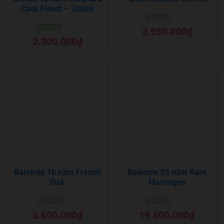
Cask Finish – 700ml
Được xếp
2.950.000
₫
hạng
5
5 sao
Được xếp
2.300.000
₫
hạng
5
5 sao
Balvenie 16 năm French
Balvenie 25 năm Rare
Oak
Marriages
Được xếp
Được xếp
5.600.000
₫
19.500.000
₫
hạng
5
5 sao
hạng
5
5 sao