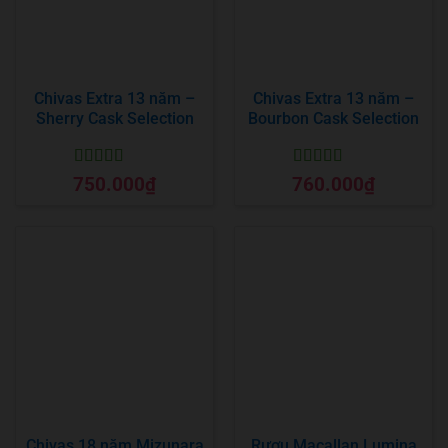
Chivas Extra 13 năm –
Chivas Extra 13 năm –
Sherry Cask Selection
Bourbon Cask Selection
Được xếp
Được xếp
750.000
₫
760.000
₫
hạng
5
5 sao
hạng
5
5 sao
Chivas 18 năm Mizunara
Rượu Macallan Lumina