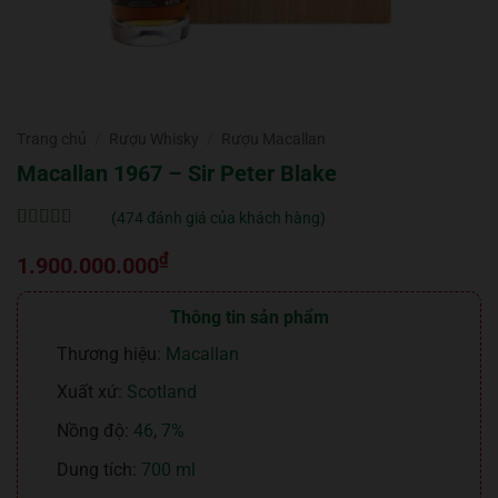
Trang chủ
/
Rượu Whisky
/
Rượu Macallan
Macallan 1967 – Sir Peter Blake
(
474
đánh giá của khách hàng)
5
474
trên 5 dựa
₫
trên
đánh
1.900.000.000
giá
Thông tin sản phẩm
Thương hiệu:
Macallan
Xuất xứ:
Scotland
Nồng độ:
46
,
7%
Dung tích:
700 ml