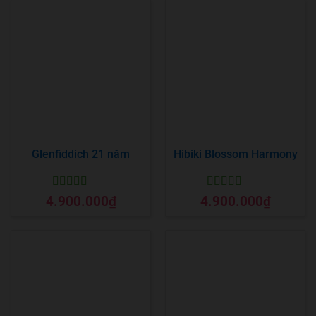
Glenfiddich 21 năm
Hibiki Blossom Harmony
Được xếp
Được xếp
4.900.000
₫
4.900.000
₫
hạng
5
5 sao
hạng
5
5 sao