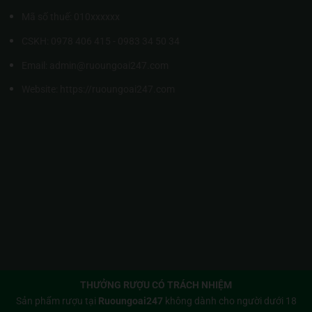
Mã số thuế: 010xxxxxx
CSKH: 0978 406 415 - 0983 34 50 34
Email: admin@ruoungoai247.com
Website:
https://ruoungoai247.com
THƯỞNG RƯỢU CÓ TRÁCH NHIỆM
Sản phẩm rượu tại
Ruoungoai247
không dành cho người dưới 18