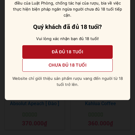
điều của Luật Phòng, chống tác hại của rượu, bia về việc
tạo nên trải nghiệm thưởng thức đáng nhớ.
thực hiện biện pháp ngăn ngừa người chưa đủ 18 tuổi tiếp
cận.
Quý khách đã đủ 18 tuổi?
Sản phẩm tương tự
Vui lòng xác nhận bạn đủ 18 tuổi!
ĐÃ ĐỦ 18 TUỔI
CHƯA ĐỦ 18 TUỔI
Website chỉ giới thiệu sản phẩm rượu vang đến người từ 18
tuổi trở lên.
Absolut Apeach [ Đào ]
Kahlua Coffee
Được xếp
Được xếp
370.000
₫
360.000
₫
hạng
5
5 sao
hạng
5
5 sao