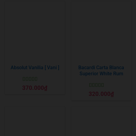
Absolut Vanilia [ Vani ]
Bacardi Carta Blanca
Superior White Rum
Được xếp
370.000
₫
hạng
5
5 sao
Được xếp
320.000
₫
hạng
5
5 sao