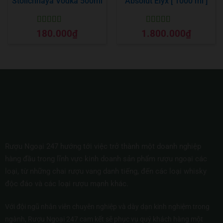
Stolichnaya Vodka 500ml
Absolut Elyx [ 1000 ml ]
Được xếp
Được xếp
180.000
₫
1.800.000
₫
hạng
5
5 sao
hạng
5
5 sao
Rượu Ngoại 247 hướng tới việc trở thành một doanh nghiệp
hàng đầu trong lĩnh vực kinh doanh sản phẩm rượu ngoại các
loại, từ những chai rượu vang danh tiếng, đến các loại whisky
độc đáo và các loại rượu mạnh khác.
Với đội ngũ nhân viên chuyên nghiệp và dày dạn kinh nghiệm trong
ngành, Rượu Ngoại 247 cam kết sẽ phục vụ quý khách hàng một