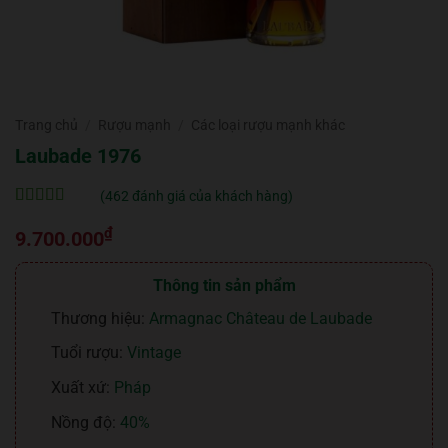
Trang chủ
/
Rượu mạnh
/
Các loại rượu mạnh khác
Laubade 1976
(
462
đánh giá của khách hàng)
5
462
trên 5 dựa
₫
trên
đánh
9.700.000
giá
Thông tin sản phẩm
Thương hiệu:
Armagnac Château de Laubade
Tuổi rượu:
Vintage
Xuất xứ:
Pháp
Nồng độ:
40%