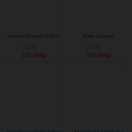
Absolut Raspberri [ Dâu ]
Rượu Campari
Được xếp
Được xếp
370.000
₫
370.000
₫
hạng
5
5 sao
hạng
5
5 sao