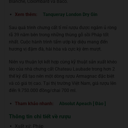
Blanche, Colombard và Baco.
Xem thêm:
Tanqueray London Dry Gin
Sau quá trình chưng cất tỉ mỉ rượu được ngâm ủ ròng
rã 39 năm bên trong những thùng gỗ sồi Pháp tốt
nhất. Cuộc hành trình tẩm ướp kỳ diệu mang đến
hương vị đậm đà, hài hòa và cực kỳ êm mượt.
Niên vụ thuận lợi kết hợp cùng kỹ thuật sản xuất khéo
léo của nhà chưng cất Chateau Laubade trong hơn 2
thế kỷ đã tạo nên một dòng rượu Armagnac đặc biệt
và có giá trị cao. Tại thị trường Việt Nam, giá rượu lên
đến 9.750.000 đồng/chai 700 ml.
Tham khảo nhanh:
Absolut Apeach [ Đào ]
Thông tin chi tiết về rượu
Xuất xứ: Pháp