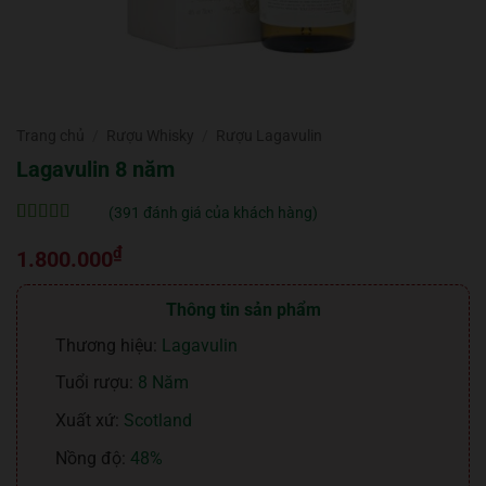
Trang chủ
/
Rượu Whisky
/
Rượu Lagavulin
Lagavulin 8 năm
(
391
đánh giá của khách hàng)
5
391
trên 5 dựa
₫
trên
đánh
1.800.000
giá
Thông tin sản phẩm
Thương hiệu:
Lagavulin
Tuổi rượu:
8 Năm
Xuất xứ:
Scotland
Nồng độ:
48%