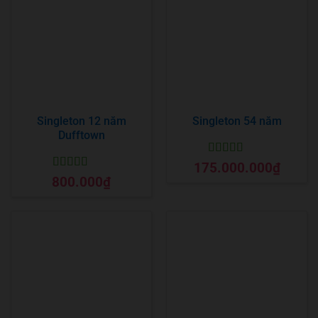
Singleton 12 năm
Singleton 54 năm
Dufftown
Được xếp
175.000.000
₫
hạng
5
5 sao
Được xếp
800.000
₫
hạng
5
5 sao