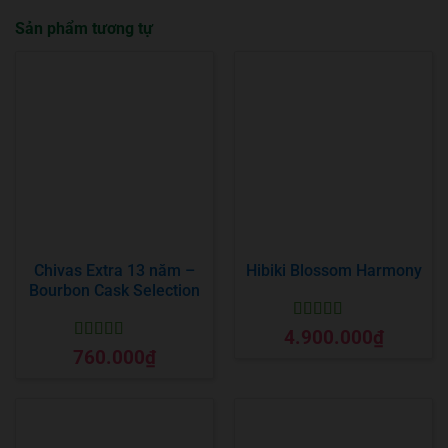
Sản phẩm tương tự
Chivas Extra 13 năm –
Hibiki Blossom Harmony
Bourbon Cask Selection
Được xếp
4.900.000
₫
hạng
5
5 sao
Được xếp
760.000
₫
hạng
5
5 sao