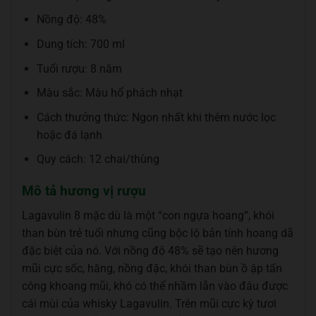
Nồng độ: 48%
Dung tích: 700 ml
Tuổi rượu: 8 năm
Màu sắc: Màu hổ phách nhạt
Cách thưởng thức: Ngon nhất khi thêm nước lọc
hoặc đá lạnh
Quy cách: 12 chai/thùng
Mô tả hương vị rượu
Lagavulin 8 mặc dù là một “con ngựa hoang”, khói
than bùn trẻ tuổi nhưng cũng bộc lộ bản tính hoang dã
đặc biệt của nó. Với nồng độ 48% sẽ tạo nên hương
mũi cực sốc, hăng, nồng đặc, khói than bùn ồ ập tấn
công khoang mũi, khó có thể nhầm lẫn vào đâu được
cái mùi của whisky Lagavulin. Trên mũi cực kỳ tươi