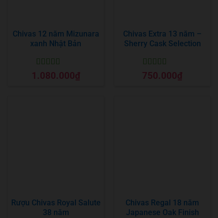
Chivas 12 năm Mizunara
Chivas Extra 13 năm –
xanh Nhật Bản
Sherry Cask Selection
Được xếp
Được xếp
1.080.000
₫
750.000
₫
hạng
5
5 sao
hạng
5
5 sao
Rượu Chivas Royal Salute
Chivas Regal 18 năm
38 năm
Japanese Oak Finish