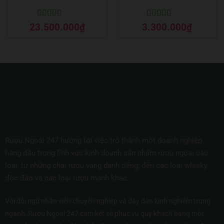
Được xếp
Được xếp
23.500.000
₫
3.300.000
₫
hạng
5
5 sao
hạng
5
5 sao
Rượu Ngoại 247 hướng tới việc trở thành một doanh nghiệp
hàng đầu trong lĩnh vực kinh doanh sản phẩm rượu ngoại các
loại, từ những chai rượu vang danh tiếng, đến các loại whisky
độc đáo và các loại rượu mạnh khác.
Với đội ngũ nhân viên chuyên nghiệp và dày dạn kinh nghiệm trong
ngành, Rượu Ngoại 247 cam kết sẽ phục vụ quý khách hàng một