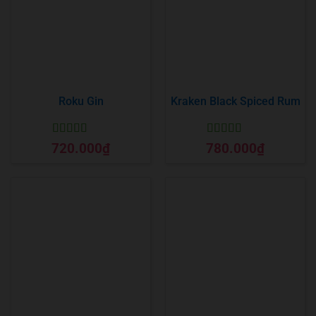
Roku Gin
Kraken Black Spiced Rum
Được xếp
Được xếp
720.000
₫
780.000
₫
hạng
5
5 sao
hạng
5
5 sao