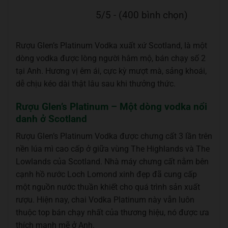
5/5 - (400 bình chọn)
Rượu Glen’s Platinum Vodka xuất xứ Scotland, là một
dòng vodka được lòng người hâm mộ, bán chạy số 2
tại Anh. Hương vị êm ái, cực kỳ mượt mà, sảng khoái,
dễ chịu kéo dài thật lâu sau khi thưởng thức.
Rượu Glen’s Platinum – Một dòng vodka nổi
danh ở Scotland
Rượu Glen’s Platinum Vodka được chưng cất 3 lần trên
nền lúa mì cao cấp ở giữa vùng The Highlands và The
Lowlands của Scotland. Nhà máy chưng cất nằm bên
cạnh hồ nước Loch Lomond xinh đẹp đã cung cấp
một nguồn nước thuần khiết cho quá trình sản xuất
rượu. Hiện nay, chai Vodka Platinum này vẫn luôn
thuộc top bán chạy nhất của thương hiệu, nó được ưa
thích mạnh mẽ ở Anh.