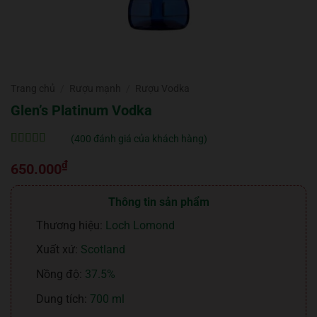
Trang chủ
/
Rượu mạnh
/
Rượu Vodka
Glen’s Platinum Vodka
(
400
đánh giá của khách hàng)
5
400
trên 5 dựa
₫
trên
đánh
650.000
giá
Thông tin sản phẩm
Thương hiệu:
Loch Lomond
Xuất xứ:
Scotland
Nồng độ:
37.5%
Dung tích:
700 ml