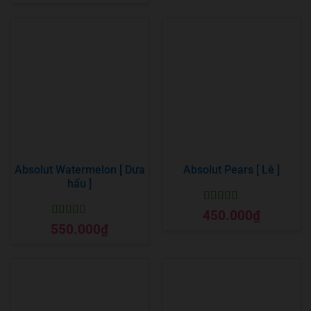
Absolut Watermelon [ Dưa
Absolut Pears [ Lê ]
hấu ]
Được xếp
450.000
₫
hạng
5
5 sao
Được xếp
550.000
₫
hạng
5
5 sao