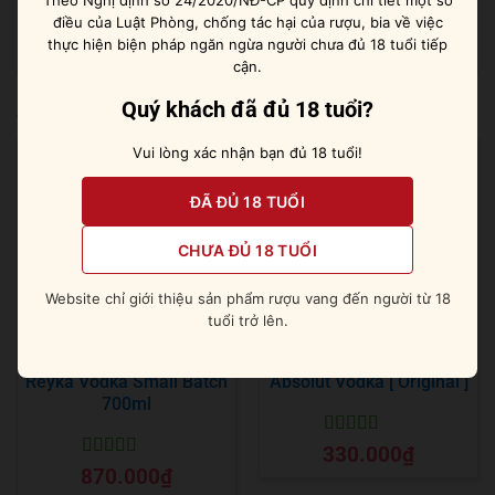
Theo Nghị định số 24/2020/NĐ-CP quy định chi tiết một số
thơm ngon.
điều của Luật Phòng, chống tác hại của rượu, bia về việc
thực hiện biện pháp ngăn ngừa người chưa đủ 18 tuổi tiếp
cận.
Quý khách đã đủ 18 tuổi?
Sản phẩm tương tự
Vui lòng xác nhận bạn đủ 18 tuổi!
ĐÃ ĐỦ 18 TUỔI
CHƯA ĐỦ 18 TUỔI
Website chỉ giới thiệu sản phẩm rượu vang đến người từ 18
tuổi trở lên.
Reyka Vodka Small Batch
Absolut Vodka [ Original ]
700ml
Được xếp
330.000
₫
hạng
5
5 sao
Được xếp
870.000
₫
hạng
5
5 sao