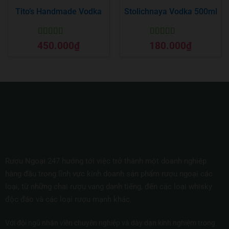
Tito’s Handmade Vodka
Stolichnaya Vodka 500ml
Được xếp
Được xếp
450.000
₫
180.000
₫
hạng
5
5 sao
hạng
5
5 sao
Rượu Ngoại 247 hướng tới việc trở thành một doanh nghiệp
hàng đầu trong lĩnh vực kinh doanh sản phẩm rượu ngoại các
loại, từ những chai rượu vang danh tiếng, đến các loại whisky
độc đáo và các loại rượu mạnh khác.
Với đội ngũ nhân viên chuyên nghiệp và dày dạn kinh nghiệm trong