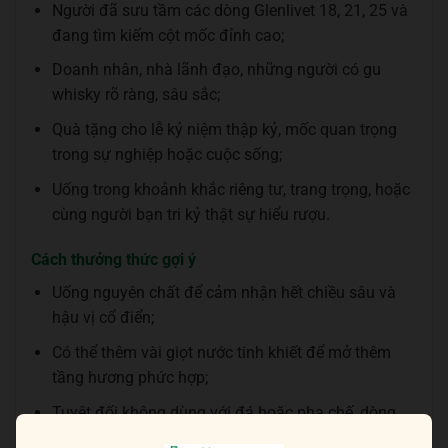
Người đã sưu tầm các dòng Glenlivet 18, 21, 25 và
đang tìm kiếm cột mốc đỉnh cao;
Doanh nhân, nhà lãnh đạo, những người có gu
whisky rõ ràng, sâu sắc;
Quà tặng cho lễ kỷ niệm thập kỷ, mốc quan trọng
trong sự nghiệp hoặc cuộc sống;
Uống trong khoảnh khắc riêng tư, trang trọng, hoặc
cùng người bạn tri kỷ thật sự hiểu rượu.
Cách thưởng thức gợi ý
Uống nguyên chất để cảm nhận hết chiều sâu và
hậu vị cổ điển;
Có thể thêm vài giọt nước tinh khiết để mở thêm
tầng hương phức hợp;
Tuyệt đối không dùng với đá hoặc pha chế, dòng
whisky này cần được tôn trọng trọn vẹn;