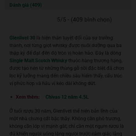
Đánh giá (409)
5/5 - (409 bình chọn)
Glenlivet 30
là hiện thân tuyệt đối của sự trưởng
thành, nơi từng giọt whisky được nuôi dưỡng qua ba
thập kỷ để đạt đến độ tròn vị hoàn hảo. Đây là dòng
Single Malt Scotch Whisky
thuộc hàng thượng hạng,
được tạo nên từ những thùng gỗ sồi đặc biệt đã chọn
lọc kỹ lưỡng mang đến chiều sâu hiếm thấy, cấu trúc
vị phức hợp và hậu vị kéo dài không dứt.
Xem thêm:
Chivas 12 năm 4.5L
Ở tuổi rượu 30 năm, Glenlivet thể hiện bản lĩnh của
một nhà chưng cất bậc thầy. Không cần phô trương,
không cần lớp vị mạnh gắt, chỉ cần một ngụm rượu là
đủ khiến người uống lặng người trước cảm giác lắng