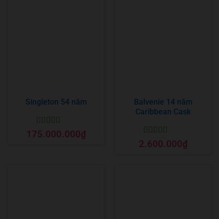
Singleton 54 năm
Balvenie 14 năm
Caribbean Cask
Được xếp
175.000.000
₫
hạng
5
5 sao
Được xếp
2.600.000
₫
hạng
5
5 sao