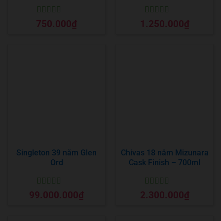
Được xếp
Được xếp
750.000
₫
1.250.000
₫
hạng
5
5 sao
hạng
5
5 sao
Singleton 39 năm Glen
Chivas 18 năm Mizunara
Ord
Cask Finish – 700ml
Được xếp
Được xếp
99.000.000
₫
2.300.000
₫
hạng
5
5 sao
hạng
5
5 sao