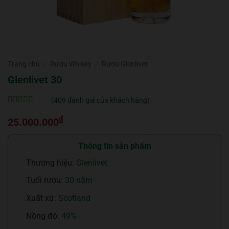
Trang chủ
/
Rượu Whisky
/
Rượu Glenlivet
Glenlivet 30
(
409
đánh giá của khách hàng)
5
409
trên 5 dựa
₫
trên
đánh
25.000.000
giá
Thông tin sản phẩm
Thương hiệu:
Glenlivet
Tuổi rượu:
30 năm
Xuất xứ:
Scotland
Nồng độ:
49%