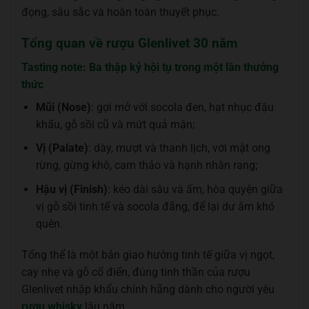
đọng, sâu sắc và hoàn toàn thuyết phục.
Tổng quan về rượu Glenlivet 30 năm
Tasting note: Ba thập kỷ hội tụ trong một lần thưởng
thức
Mũi (Nose)
: gợi mở với socola đen, hạt nhục đậu
khấu, gỗ sồi cũ và mứt quả mận;
Vị (Palate)
: dày, mượt và thanh lịch, với mật ong
rừng, gừng khô, cam thảo và hạnh nhân rang;
Hậu vị (Finish)
: kéo dài sâu và ấm, hòa quyện giữa
vị gỗ sồi tinh tế và socola đắng, để lại dư âm khó
quên.
Tổng thể là một bản giao hưởng tinh tế giữa vị ngọt,
cay nhẹ và gỗ cổ điển, đúng tinh thần của rượu
Glenlivet nhập khẩu chính hãng dành cho người yêu
rượu whisky
lâu năm.