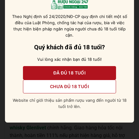
Dùng kèm socola đen 90%, phô mai lâu năm, hạt
óc chó hoặc chỉ một ly không lời trong một buổi tối
Theo Nghị định số 24/2020/NĐ-CP quy định chi tiết một số
yên tĩnh.
điều của Luật Phòng, chống tác hại của rượu, bia về việc
thực hiện biện pháp ngăn ngừa người chưa đủ 18 tuổi tiếp
cận.
Rượu Glenlivet 30 là món quà của thời gian, là biểu
tượng của gu thưởng thức đỉnh cao và tinh thần bất
Quý khách đã đủ 18 tuổi?
biến trong thế giới
whisky Scotland
. Nếu bạn đang tìm
Vui lòng xác nhận bạn đủ 18 tuổi!
kiếm một chai whisky nhập khẩu chính hãng mang
tầm vóc kỷ nguyên, không gì xứng đáng hơn Glenlivet
ĐÃ ĐỦ 18 TUỔI
30.
CHƯA ĐỦ 18 TUỔI
Tham khảo nhanh:
Singleton 12 năm
Dufftown
Website chỉ giới thiệu sản phẩm rượu vang đến người từ 18
tuổi trở lên.
Ngoài Glenlivet 21,
Ruoungoai247
–
Đại lý rượu ngoại
nhập khẩu
, hiện đang phân phối đầy đủ các loại
rượu
whisky Glenlivet
chính hãng. Giao hàng hỏa tốc nội
thành, hoàn tiền 111% nếu phát hiện hàng giả, hỗ trợ