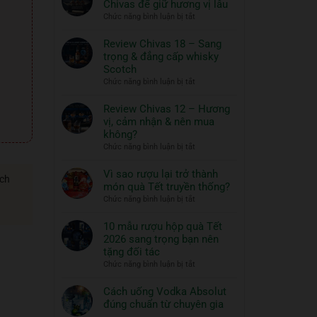
Chivas để giữ hương vị lâu
ngon
Thủy
ở
Chức năng bình luận bị tắt
và
Tinh
Hướng
đồ
ROYAL
dẫn
Review Chivas 18 – Sang
RICH
ăn
bảo
trọng & đẳng cấp whisky
XO
đi
quản
Scotch
Gold
cùng:
rượu
ở
Chức năng bình luận bị tắt
23K
Một
Chivas
Review
–
nghệ
để
Chivas
Review Chivas 12 – Hương
Quà
thuật
giữ
18
vị, cảm nhận & nên mua
Tết
hương
sống
–
2026
không?
vị
đẳng
Sang
ở
Chức năng bình luận bị tắt
lâu
cấp
trọng
Review
&
Chivas
Vì sao rượu lại trở thành
đẳng
ách
12
món quà Tết truyền thống?
cấp
–
ở
Chức năng bình luận bị tắt
whisky
Hương
Vì
Scotch
vị,
sao
10 mẫu rượu hộp quà Tết
cảm
rượu
2026 sang trọng bạn nên
nhận
lại
tặng đối tác
&
trở
ở
Chức năng bình luận bị tắt
nên
thành
10
mua
món
mẫu
Cách uống Vodka Absolut
không?
quà
rượu
đúng chuẩn từ chuyên gia
Tết
hộp
Không