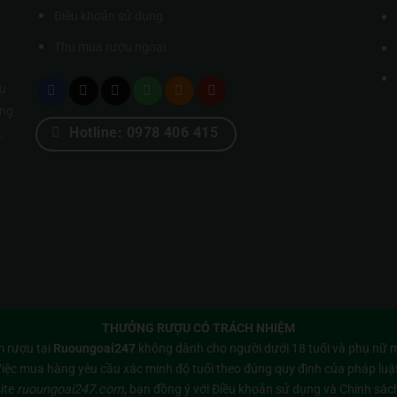
Điều khoản sử dụng
Thu mua rượu ngoại
ụ
úng
Hotline: 0978 406 415
,
THƯỞNG RƯỢU CÓ TRÁCH NHIỆM
 rượu tại
Ruoungoai247
không dành cho người dưới 18 tuổi và phụ nữ m
iệc mua hàng yêu cầu xác minh độ tuổi theo đúng quy định của pháp luậ
ite
ruoungoai247.com
, bạn đồng ý với
Điều khoản sử dụng
và
Chính sác