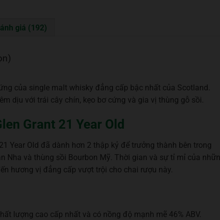
ánh giá (192)
ọn)
ứng của single malt whisky đẳng cấp bậc nhất của Scotland.
 dịu với trái cây chín, kẹo bơ cứng và gia vị thùng gỗ sồi.
Glen Grant 21 Year Old
21 Year Old đã dành hơn 2 thập kỷ để trưởng thành bên trong
an Nha và thùng sồi Bourbon Mỹ. Thời gian và sự tỉ mỉ của nhữ
ến hương vị đẳng cấp vượt trội cho chai rượu này.
chất lượng cao cấp nhất và có nồng độ mạnh mẽ 46% ABV.