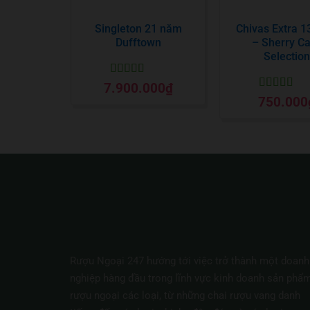
Singleton 21 năm
Chivas Extra 
Dufftown
– Sherry C
Selection
Được xếp
7.900.000
₫
hạng
5
5 sao
Được xếp
750.000
hạng
5
5 sa
Rượu Ngoại 247 hướng tới việc trở thành một doanh
nghiệp hàng đầu trong lĩnh vực kinh doanh sản phẩ
rượu ngoại các loại, từ những chai rượu vang danh