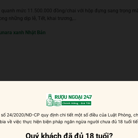
cao quanh mức 11.500.000 đồng/chai với hộp đựng sang trọng m
ng những dịp lễ, Tết, khai trương,…
unara xanh Nhật Bản
 số 24/2020/NĐ-CP quy định chi tiết một số điều của Luật Phòng, ch
 bia về việc thực hiện biện pháp ngăn ngừa người chưa đủ 18 tuổi tiế
Quý khách đã đủ 18 tuổi?