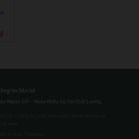
ăm
₫
ông tin liên hệ
ợu Ngoại 247 - Nhập Khẩu Uy Tín Chất Lượng
Địa chỉ: 1 Hàng Da, Quận Hoàn Kiếm, Thành phố Hà Nội,
Việt Nam
Mã số thuế: 010xxxxxx