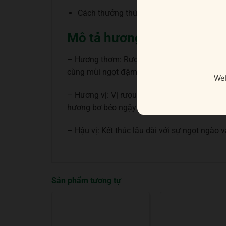
Cách thưởng thức: Uống nguyên chất, thêm
Mô tả hương vị rượu
– Hương thơm: Rượu Glen Grant 21 năm thể
cùng mùi ngọt đậm của nho khô và kẹo bơ c
Web
– Hương vị: Vị rượu tròn đầy căng mọng với 
hương bơ béo ngậy sâu thẳm.
– Hậu vị: Kết thúc lâu dài với sự ngọt ngào
Sản phẩm tương tự