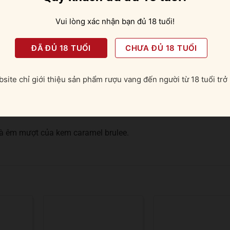
 đá viên, pha chế cocktail
Vui lòng xác nhận bạn đủ 18 tuổi!
ĐÃ ĐỦ 18 TUỔI
CHƯA ĐỦ 18 TUỔI
 hiện hương mũi đầy tươi mới của quả đào chín mọng hòa quy
ứng đặc trưng trong thùng bourbon.
site chỉ giới thiệu sản phẩm rượu vang đến người từ 18 tuổi trở 
sự nổi dậy của trái cây nhiệt đới mát mẻ trong miệng hòa cùng
 và êm mượt của kem caramel brulee.