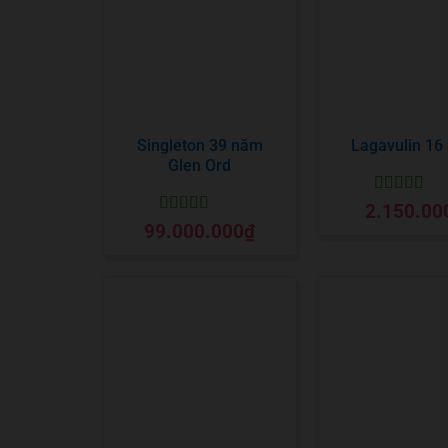
Singleton 39 năm
Lagavulin 16
Glen Ord
Được xếp
2.150.00
hạng
5
5 sa
Được xếp
99.000.000
₫
hạng
5
5 sao