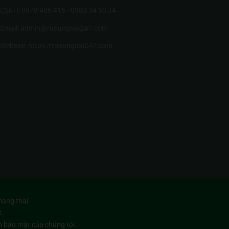
CSKH: 0978 406 415 - 0983 34 50 34
Email: admin@ruoungoai247.com
Website:
https://ruoungoai247.com
ang thai.
t.
h bảo mật
của chúng tôi.