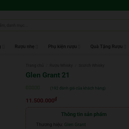
g
Rượu nhẹ
Phụ kiện rượu
Quà Tặng Rượu
Trang chủ
/
Rượu Whisky
/
Scotch Whisky
Glen Grant 21
(
192
đánh giá của khách hàng)
5
192
trên 5 dựa
₫
trên
đánh
11.500.000
giá
Thông tin sản phẩm
Thương hiệu:
Glen Grant