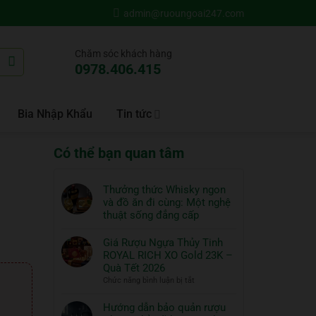
admin@ruoungoai247.com
Chăm sóc khách hàng
0978.406.415
Bia Nhập Khẩu
Tin tức
Có thể bạn quan tâm
Thưởng thức Whisky ngon
và đồ ăn đi cùng: Một nghệ
thuật sống đẳng cấp
Không
có
Giá Rượu Ngựa Thủy Tinh
bình
ROYAL RICH XO Gold 23K –
luận
Quà Tết 2026
ở
ở
Chức năng bình luận bị tắt
Thưởng
Giá
thức
Rượu
Hướng dẫn bảo quản rượu
Whisky
Ngựa