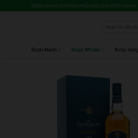
Bỏ
RƯỢU NGOẠI 247 PHÂN PHỐI CÁC LOẠI RƯỢU NGOẠI
qua
nội
Tìm
dung
kiếm:
Rượu Mạnh
Rượu Whisky
Rượu Van