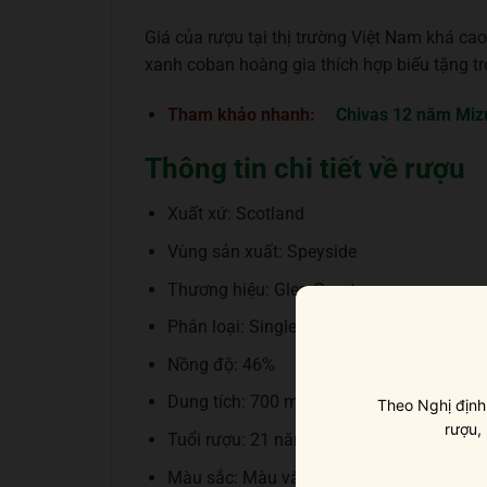
Giá của rượu tại thị trường Việt Nam khá 
xanh coban hoàng gia thích hợp biếu tặng tro
Tham khảo nhanh:
Chivas 12 năm Miz
Thông tin chi tiết về rượu
Xuất xứ: Scotland
Vùng sản xuất: Speyside
Thương hiệu: Glen Grant
Phân loại: Single Malt Scotch Whisky
Nồng độ: 46%
Dung tích: 700 ml
Theo Nghị định
rượu,
Tuổi rượu: 21 năm
Màu sắc: Màu vàng hổ phách đậm