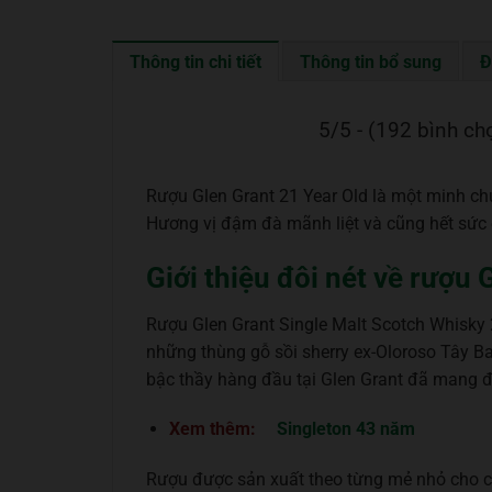
Thông tin chi tiết
Thông tin bổ sung
Đ
5/5 - (192 bình ch
Rượu Glen Grant 21 Year Old là một minh ch
Hương vị đậm đà mãnh liệt và cũng hết sức êm
Giới thiệu đôi nét về rượu 
Rượu Glen Grant Single Malt Scotch Whisky 
những thùng gỗ sồi sherry ex-Oloroso Tây B
bậc thầy hàng đầu tại Glen Grant đã mang đ
Xem thêm:
Singleton 43 năm
Rượu được sản xuất theo từng mẻ nhỏ cho 