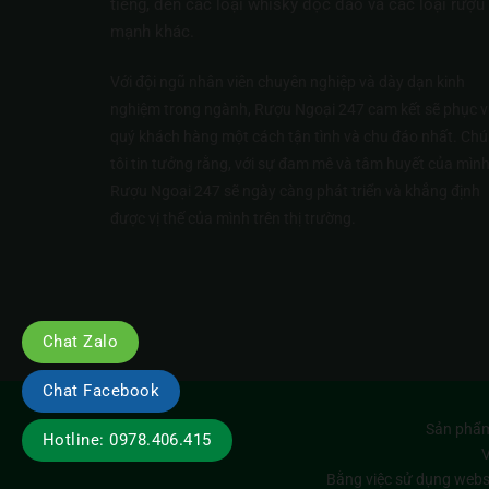
tiếng, đến các loại whisky độc đáo và các loại rượu
mạnh khác.
Với đội ngũ nhân viên chuyên nghiệp và dày dạn kinh
nghiệm trong ngành, Rượu Ngoại 247 cam kết sẽ phục v
quý khách hàng một cách tận tình và chu đáo nhất. Ch
tôi tin tưởng rằng, với sự đam mê và tâm huyết của mình
Rượu Ngoại 247 sẽ ngày càng phát triển và khẳng định
được vị thế của mình trên thị trường.
Chat Zalo
Chat Facebook
Sản phẩm
Hotline: 0978.406.415
V
Bằng việc sử dụng webs