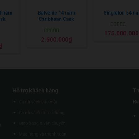
13 năm
Balvenie 14 năm
Singleton 54 n
ask
Caribbean Cask
Được xếp
175.000.000
hạng
5
5 sao
Được xếp
2.600.000
₫
hạng
5
5 sao
₫
o
Hỗ trợ khách hàng
Th
Rư
Chính sách bảo mật
Chính sách đổi trả hàng
Giao hàng & vận chuyển
m
Mua hàng và thanh toán