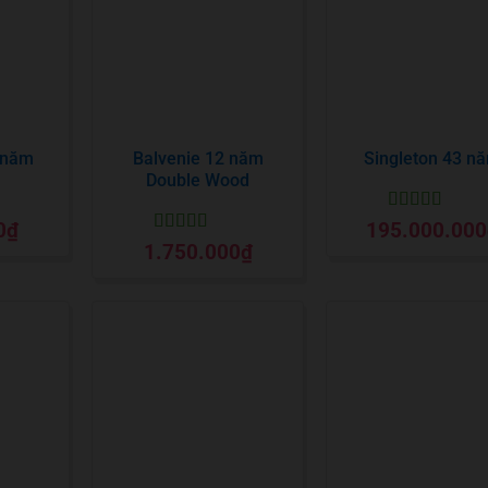
 năm
Balvenie 12 năm
Singleton 43 n
Double Wood
Được xếp
0
₫
195.000.000
o
hạng
5
5 sao
Được xếp
1.750.000
₫
hạng
5
5 sao