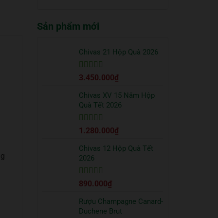
truyền
quà
có
thống?
Tết
bình
2026
Sản phẩm mới
luận
sang
ở
trọng
Cách
bạn
uống
Chivas 21 Hộp Quà 2026
nên
Vodka
tặng
Absolut
đối
Được xếp
3.450.000
₫
đúng
tác
hạng
5
5 sao
chuẩn
từ
Chivas XV 15 Năm Hộp
chuyên
Quà Tết 2026
gia
Được xếp
1.280.000
₫
hạng
5
5 sao
Chivas 12 Hộp Quà Tết
ng
2026
Được xếp
890.000
₫
hạng
5
5 sao
Rượu Champagne Canard-
Duchene Brut