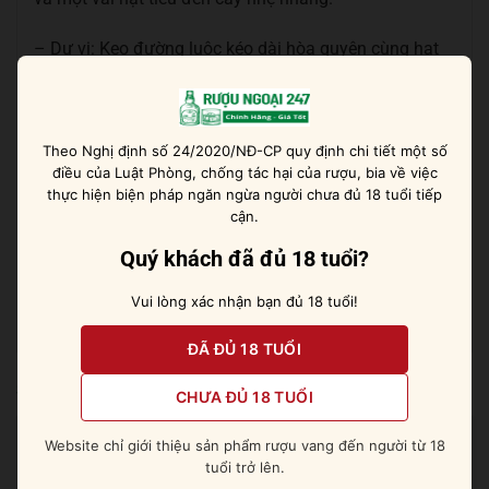
– Dư vị: Kẹo đường luộc kéo dài hòa quyện cùng hạt
tiêu đen nứt nhẹ, kết thúc bởi hương đào phủ đường
óng ánh.
Gợi ý thưởng thức rượu
Theo Nghị định số 24/2020/NĐ-CP quy định chi tiết một số
điều của Luật Phòng, chống tác hại của rượu, bia về việc
Chất lỏng đặc biệt mịn màng trôi tuột qua cổ họng
thực hiện biện pháp ngăn ngừa người chưa đủ 18 tuổi tiếp
làm người dùng lâng lâng. Hãy uống nguyên chất để
cận.
cảm nhận sự mềm mại êm ái như kem. Thêm đá lạnh
Quý khách đã đủ 18 tuổi?
hoặc ướp lạnh rượu trước khi uống để có thêm sự
sảng khoái. Pha chế cocktail trên cả tuyệt vời.
Vui lòng xác nhận bạn đủ 18 tuổi!
ĐÃ ĐỦ 18 TUỔI
Sản phẩm tương tự
CHƯA ĐỦ 18 TUỔI
Website chỉ giới thiệu sản phẩm rượu vang đến người từ 18
tuổi trở lên.