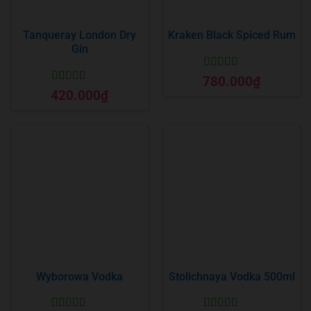
Tanqueray London Dry
Kraken Black Spiced Rum
Gin
Được xếp
780.000
₫
hạng
5
5 sao
Được xếp
420.000
₫
hạng
5
5 sao
Wyborowa Vodka
Stolichnaya Vodka 500ml