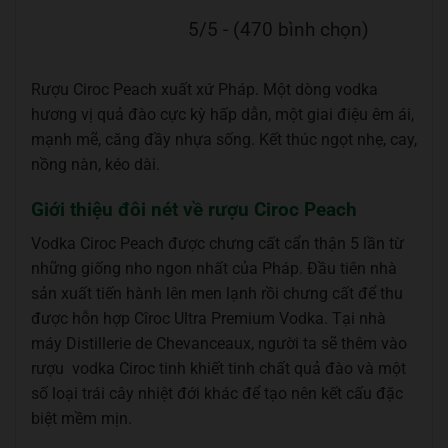
5/5 - (470 bình chọn)
Rượu Ciroc Peach xuất xứ Pháp. Một dòng vodka
hương vị quả đào cực kỳ hấp dẫn, một giai điệu êm ái,
mạnh mẽ, căng đầy nhựa sống. Kết thúc ngọt nhẹ, cay,
nồng nàn, kéo dài.
Giới thiệu đôi nét về rượu Ciroc Peach
Vodka Ciroc Peach được chưng cất cẩn thận 5 lần từ
những giống nho ngon nhất của Pháp. Đầu tiên nhà
sản xuất tiến hành lên men lạnh rồi chưng cất để thu
được hỗn hợp Cîroc Ultra Premium Vodka. Tại nhà
máy Distillerie de Chevanceaux, người ta sẽ thêm vào
rượu vodka Ciroc tinh khiết tinh chất quả đào và một
số loại trái cây nhiệt đới khác để tạo nên kết cấu đặc
biệt mềm mịn.