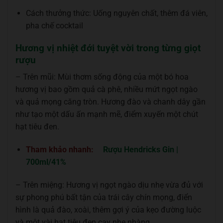
Cách thưởng thức: Uống nguyên chất, thêm đá viên,
pha chế cocktail
Hương vị nhiệt đới tuyệt vời trong từng giọt
rượu
– Trên mũi: Mùi thơm sống động của một bó hoa
hương vị bao gồm quả cà phê, nhiều mứt ngọt ngào
và quả mọng căng tròn. Hương đào và chanh dây gần
như tạo một dấu ấn mạnh mẽ, điểm xuyến một chút
hạt tiêu đen.
Tham khảo nhanh:
Rượu Hendricks Gin |
700ml/41%
– Trên miệng: Hương vị ngọt ngào dịu nhẹ vừa đủ với
sự phong phú bất tận của trái cây chín mọng, điển
hình là quả đào, xoài, thêm gợi ý của kẹo đường luộc
và một vài hạt tiêu đen cay nhẹ nhàng.