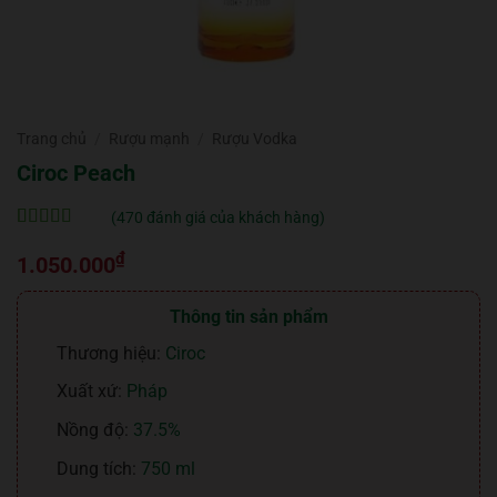
Trang chủ
/
Rượu mạnh
/
Rượu Vodka
Ciroc Peach
(
470
đánh giá của khách hàng)
5
470
trên 5 dựa
₫
trên
đánh
1.050.000
giá
Thông tin sản phẩm
Thương hiệu:
Ciroc
Xuất xứ:
Pháp
Nồng độ:
37.5%
Dung tích:
750 ml