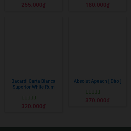
Được xếp
Được xếp
255.000
₫
180.000
₫
hạng
5
5 sao
hạng
5
5 sao
Bacardi Carta Blanca
Absolut Apeach [ Đào ]
Superior White Rum
Được xếp
370.000
₫
hạng
5
5 sao
Được xếp
320.000
₫
hạng
5
5 sao