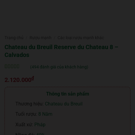
Trang chủ
/
Rượu mạnh
/
Các loại rượu mạnh khác
Chateau du Breuil Reserve du Chateau 8 –
Calvados
(
494
đánh giá của khách hàng)
5
494
trên 5 dựa
₫
trên
đánh
2.120.000
giá
Thông tin sản phẩm
Thương hiệu:
Chateau du Breuil
Tuổi rượu:
8 Năm
Xuất xứ:
Pháp