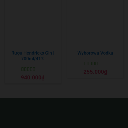
Rượu Hendricks Gin |
Wyborowa Vodka
700ml/41%
Được xếp
255.000
₫
hạng
5
5 sao
Được xếp
940.000
₫
hạng
5
5 sao