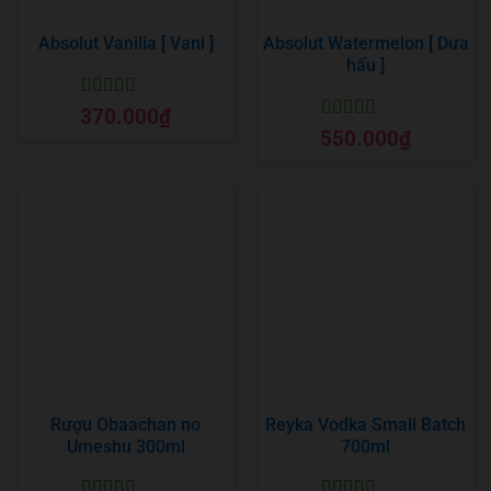
Absolut Vanilia [ Vani ]
Absolut Watermelon [ Dưa
hấu ]
Được xếp
370.000
₫
hạng
5
5 sao
Được xếp
550.000
₫
hạng
5
5 sao
Rượu Obaachan no
Reyka Vodka Small Batch
Umeshu 300ml
700ml