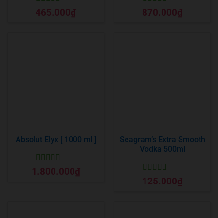
Được xếp
Được xếp
465.000
₫
870.000
₫
hạng
5
5 sao
hạng
5
5 sao
Absolut Elyx [ 1000 ml ]
Seagram’s Extra Smooth
Vodka 500ml
Được xếp
1.800.000
₫
hạng
5
5 sao
Được xếp
125.000
₫
hạng
5
5 sao