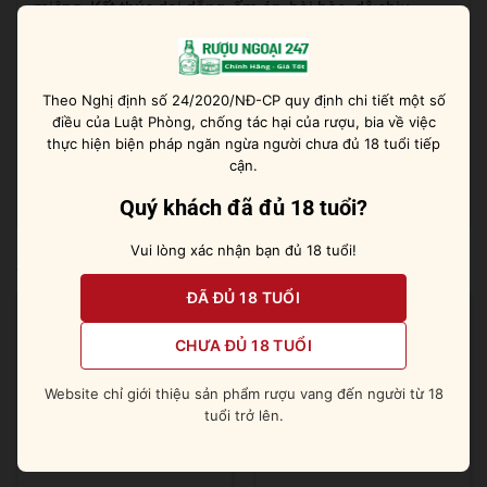
miệng. Kết thúc dai dẳng, ấm áp, hài hòa, dễ chịu.
Gợi ý thưởng thức rượu
Rượu thích hợp để thưởng thức chậm rãi nguyên chất,
Theo Nghị định số 24/2020/NĐ-CP quy định chi tiết một số
phục vụ đơn giản trên đá hoặc ướp lạnh nguyên chai,
điều của Luật Phòng, chống tác hại của rượu, bia về việc
thực hiện biện pháp ngăn ngừa người chưa đủ 18 tuổi tiếp
ngoài ra bạn có thể dùng rượu để pha chế những loại
cận.
cocktail thơm ngon.
Quý khách đã đủ 18 tuổi?
Vui lòng xác nhận bạn đủ 18 tuổi!
Sản phẩm tương tự
ĐÃ ĐỦ 18 TUỔI
CHƯA ĐỦ 18 TUỔI
Website chỉ giới thiệu sản phẩm rượu vang đến người từ 18
tuổi trở lên.