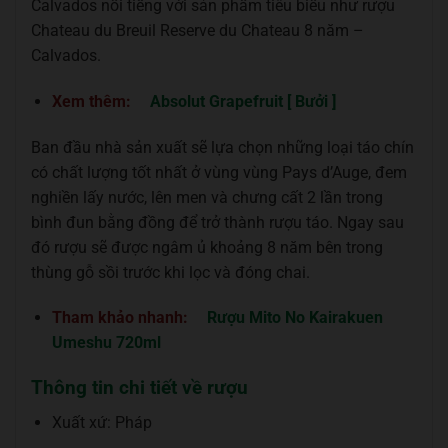
Calvados nổi tiếng với sản phẩm tiêu biểu như rượu
Chateau du Breuil Reserve du Chateau 8 năm –
Calvados.
Xem thêm:
Absolut Grapefruit [ Bưởi ]
Ban đầu nhà sản xuất sẽ lựa chọn những loại táo chín
có chất lượng tốt nhất ở vùng vùng Pays d’Auge, đem
nghiền lấy nước, lên men và chưng cất 2 lần trong
bình đun bằng đồng để trở thành rượu táo. Ngay sau
đó rượu sẽ được ngâm ủ khoảng 8 năm bên trong
thùng gỗ sồi trước khi lọc và đóng chai.
Tham khảo nhanh:
Rượu Mito No Kairakuen
Umeshu 720ml
Thông tin chi tiết về rượu
Xuất xứ: Pháp