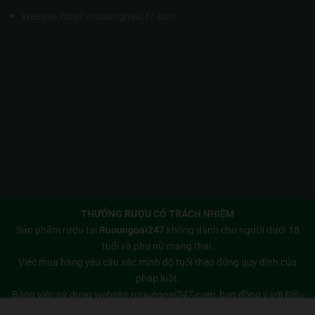
Website:
https://ruoungoai247.com
THƯỞNG RƯỢU CÓ TRÁCH NHIỆM
Sản phẩm rượu tại
Ruoungoai247
không dành cho người dưới 18
tuổi và phụ nữ mang thai.
Việc mua hàng yêu cầu xác minh độ tuổi theo đúng quy định của
pháp luật.
Bằng việc sử dụng website
ruoungoai247.com
, bạn đồng ý với
Điều
khoản sử dụng
và
Chính sách bảo mật
của chúng tôi.