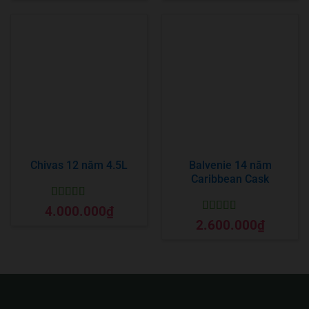
Chivas 12 năm 4.5L
Balvenie 14 năm
Caribbean Cask
Được xếp
4.000.000
₫
hạng
5
5 sao
Được xếp
2.600.000
₫
hạng
5
5 sao