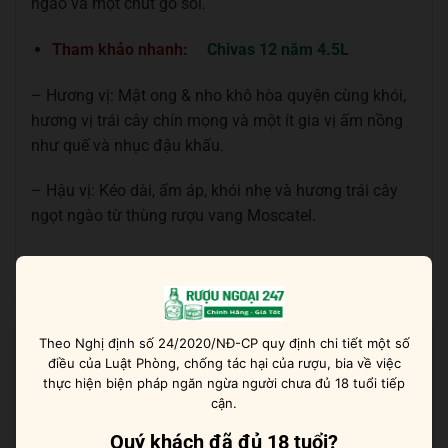
ngào và một chút gỗ sồi.
Tham khảo nhanh:
Chivas 12 năm 4.5L
– Hương vị: Mật ong & nho khô hòa quyện cùng khói,
hương vị trái cây chín mọng và một ít gia vị ấm nồng
như quế và nhục đậu khấu.
– Hậu vị: Kéo dài, ấm áp, khói nhẹ và hương trái cây
ngọt ngào từ thùng rượu vang Moscatel.
Sản phẩm tương tự
Theo Nghị định số 24/2020/NĐ-CP quy định chi tiết một số
điều của Luật Phòng, chống tác hại của rượu, bia về việc
thực hiện biện pháp ngăn ngừa người chưa đủ 18 tuổi tiếp
cận.
Quý khách đã đủ 18 tuổi?