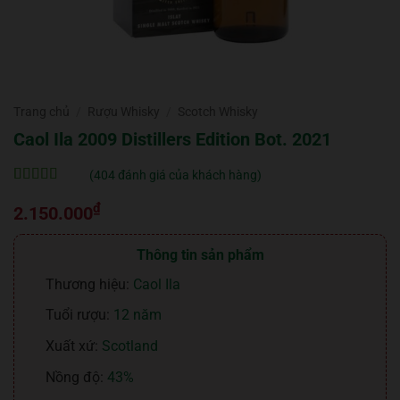
Trang chủ
/
Rượu Whisky
/
Scotch Whisky
Caol Ila 2009 Distillers Edition Bot. 2021
(
404
đánh giá của khách hàng)
5
404
trên 5 dựa
₫
trên
đánh
2.150.000
giá
Thông tin sản phẩm
Thương hiệu:
Caol Ila
Tuổi rượu:
12 năm
Xuất xứ:
Scotland
Nồng độ:
43%