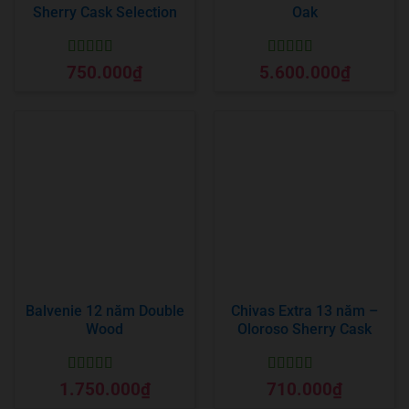
Sherry Cask Selection
Oak
Được xếp
Được xếp
750.000
₫
5.600.000
₫
hạng
5
5 sao
hạng
5
5 sao
Balvenie 12 năm Double
Chivas Extra 13 năm –
Wood
Oloroso Sherry Cask
Được xếp
Được xếp
1.750.000
₫
710.000
₫
hạng
5
5 sao
hạng
5
5 sao