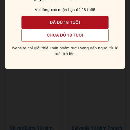
Vui lòng xác nhận bạn đủ 18 tuổi!
ĐÃ ĐỦ 18 TUỔI
Singleton 39 năm Glen
Singleton 21 năm
Ord
Dufftown
CHƯA ĐỦ 18 TUỔI
Website chỉ giới thiệu sản phẩm rượu vang đến người từ 18
Được xếp
Được xếp
99.000.000
₫
7.900.000
₫
tuổi trở lên.
hạng
5
5 sao
hạng
5
5 sao
Chivas Extra 13 năm –
Balvenie 16 năm French