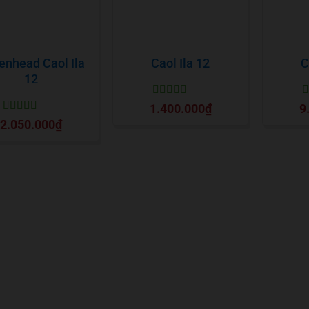
enhead Caol Ila
Caol Ila 12
C
12
Được xếp
Đ
1.400.000
₫
9
hạng
5
5 sao
h
Được xếp
2.050.000
₫
hạng
5
5 sao