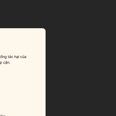
ống tác hại của
p cận.