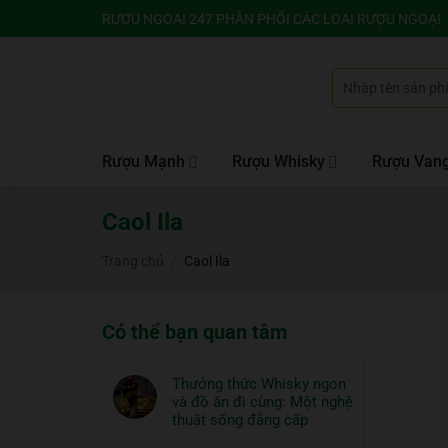
Bỏ
RƯỢU NGOẠI 247 PHÂN PHỐI CÁC LOẠI RƯỢU NGOẠI
qua
nội
Tìm
dung
kiếm:
Rượu Mạnh
Rượu Whisky
Rượu Van
Caol Ila
Trang chủ
/
Caol Ila
Có thể bạn quan tâm
Thưởng thức Whisky ngon
và đồ ăn đi cùng: Một nghệ
thuật sống đẳng cấp
Không