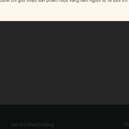
site chỉ giới thiệu sản phẩm rượu vang đến người từ 18 tuổi trở 
Hỗ trợ khách hàng
Th