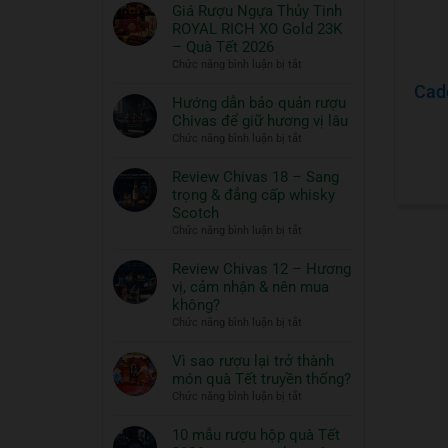
có
Giá Rượu Ngựa Thủy Tinh
bình
ROYAL RICH XO Gold 23K
luận
– Quà Tết 2026
ở
ở
Chức năng bình luận bị tắt
Thưởng
Giá
Cad
thức
Rượu
Hướng dẫn bảo quản rượu
Whisky
Ngựa
Chivas để giữ hương vị lâu
ngon
Thủy
ở
Chức năng bình luận bị tắt
và
Tinh
Hướng
đồ
ROYAL
dẫn
Review Chivas 18 – Sang
RICH
ăn
bảo
trọng & đẳng cấp whisky
XO
đi
quản
Scotch
Gold
cùng:
rượu
ở
Chức năng bình luận bị tắt
23K
Một
Chivas
Review
–
nghệ
để
Chivas
Review Chivas 12 – Hương
Quà
thuật
giữ
18
vị, cảm nhận & nên mua
Tết
hương
sống
–
2026
không?
vị
đẳng
Sang
ở
Chức năng bình luận bị tắt
lâu
cấp
trọng
Review
&
Chivas
Vì sao rượu lại trở thành
đẳng
12
món quà Tết truyền thống?
cấp
–
ở
Chức năng bình luận bị tắt
whisky
Hương
Vì
Scotch
vị,
sao
10 mẫu rượu hộp quà Tết
cảm
rượu