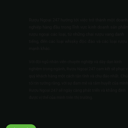
Rượu Ngoại 247 hướng tới việc trở thành một doanh
nghiệp hàng đầu trong lĩnh vực kinh doanh sản phẩ
rượu ngoại các loại, từ những chai rượu vang danh
tiếng, đến các loại whisky độc đáo và các loại rượu
mạnh khác.
Với đội ngũ nhân viên chuyên nghiệp và dày dạn kinh
nghiệm trong ngành, Rượu Ngoại 247 cam kết sẽ phục v
quý khách hàng một cách tận tình và chu đáo nhất. Ch
tôi tin tưởng rằng, với sự đam mê và tâm huyết của mình
Rượu Ngoại 247 sẽ ngày càng phát triển và khẳng định
được vị thế của mình trên thị trường.