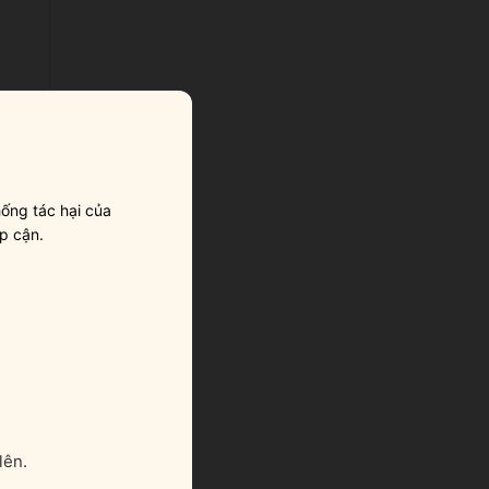
ống tác hại của
p cận.
y
lên.