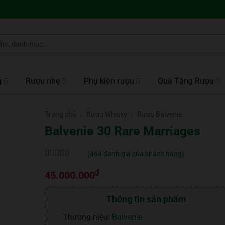
g
Rượu nhẹ
Phụ kiện rượu
Quà Tặng Rượu
Trang chủ
/
Rượu Whisky
/
Rượu Balvenie
Balvenie 30 Rare Marriages
(
464
đánh giá của khách hàng)
5
464
trên 5 dựa
₫
trên
đánh
45.000.000
giá
Thông tin sản phẩm
Thương hiệu:
Balvenie