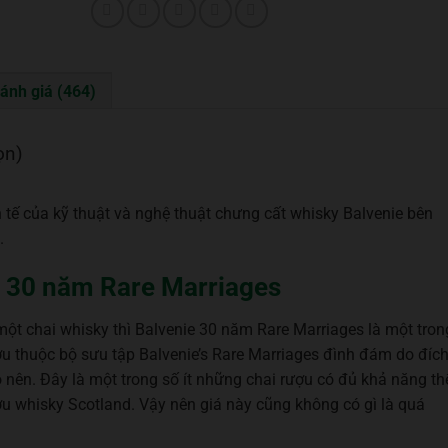
ánh giá (464)
ọn)
 tế của kỹ thuật và nghệ thuật chưng cất whisky Balvenie bên
.
ie 30 năm Rare Marriages
ột chai whisky thì Balvenie 30 năm Rare Marriages là một tron
u thuộc bộ sưu tập Balvenie’s Rare Marriages đình đám do đíc
nên. Đây là một trong số ít những chai rượu có đủ khả năng th
ợu whisky Scotland. Vậy nên giá này cũng không có gì là quá