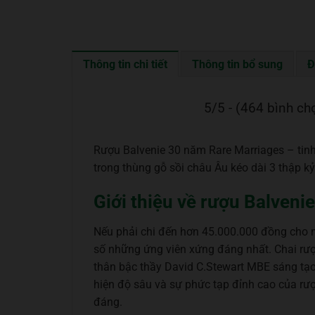
Thông tin chi tiết
Thông tin bổ sung
Đ
5/5 - (464 bình ch
Rượu Balvenie 30 năm Rare Marriages – tinh
trong thùng gỗ sồi châu Âu kéo dài 3 thập kỷ
Giới thiệu về rượu Balven
Nếu phải chi đến hơn 45.000.000 đồng cho m
số những ứng viên xứng đáng nhất. Chai rượ
thân bậc thầy David C.Stewart MBE sáng tạo 
hiện độ sâu và sự phức tạp đỉnh cao của rư
đáng.