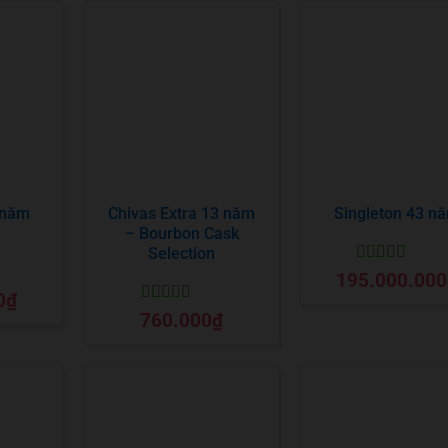
 năm
Chivas Extra 13 năm
Singleton 43 n
– Bourbon Cask
Selection
Được xếp
195.000.000
hạng
5
5 sao
0
₫
o
Được xếp
760.000
₫
hạng
5
5 sao