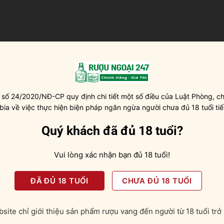
yên chất, có thể thêm chút nước tinh khiết, ướp lạnh trước khi
 số 24/2020/NĐ-CP quy định chi tiết một số điều của Luật Phòng, ch
 bia về việc thực hiện biện pháp ngăn ngừa người chưa đủ 18 tuổi tiế
mức nó sở hữu một gam màu vàng nâu ánh đỏ đậm đặc mà rất
Quý khách đã đủ 18 tuổi?
quýt bùng nổ rồi ồ ập đến hương vị trái cây chín mọng, lớp lớp
Vui lòng xác nhận bạn đủ 18 tuổi!
m – Rum Cask Selection
ĐÃ ĐỦ 18 TUỔI
CHƯA ĐỦ 18 TUỔI
ái của mật ong hòa quyện với lê caramel, bánh mật ong lấp đầ
ỷ bên trong thùng gỗ sồi châu Âu cho phép bổ sung vừa đủ
site chỉ giới thiệu sản phẩm rượu vang đến người từ 18 tuổi trở 
ị gỗ sồi và chút socola đen đắng.