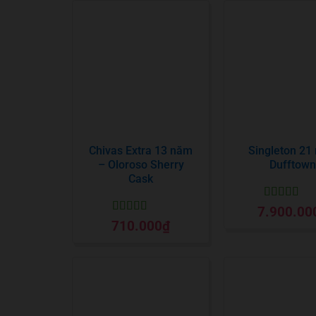
Chivas Extra 13 năm
Singleton 21
– Oloroso Sherry
Dufftown
Cask
Được xếp
7.900.00
hạng
5
5 sa
Được xếp
710.000
₫
hạng
5
5 sao