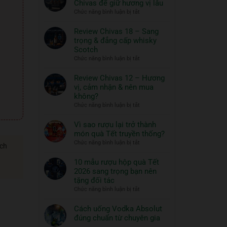
Chivas để giữ hương vị lâu
ngon
Thủy
ở
Chức năng bình luận bị tắt
và
Tinh
Hướng
đồ
ROYAL
dẫn
Review Chivas 18 – Sang
RICH
ăn
bảo
trọng & đẳng cấp whisky
XO
đi
quản
Scotch
Gold
cùng:
rượu
ở
Chức năng bình luận bị tắt
23K
Một
Chivas
Review
–
nghệ
để
Chivas
Review Chivas 12 – Hương
Quà
thuật
giữ
18
vị, cảm nhận & nên mua
Tết
hương
sống
–
2026
không?
vị
đẳng
Sang
ở
Chức năng bình luận bị tắt
lâu
cấp
trọng
Review
&
Chivas
Vì sao rượu lại trở thành
đẳng
12
món quà Tết truyền thống?
cấp
–
ở
Chức năng bình luận bị tắt
whisky
ách
Hương
Vì
Scotch
vị,
sao
10 mẫu rượu hộp quà Tết
cảm
rượu
2026 sang trọng bạn nên
nhận
lại
tặng đối tác
&
trở
ở
Chức năng bình luận bị tắt
nên
thành
10
mua
món
mẫu
Cách uống Vodka Absolut
không?
quà
rượu
đúng chuẩn từ chuyên gia
Tết
hộp
Không