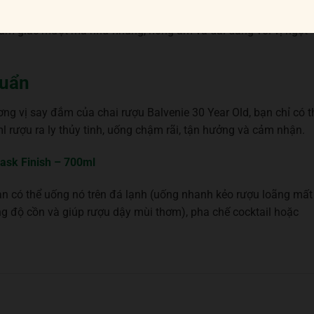
cảm giác mượt mà như nhung, nồng ấm và dai dẳng với vị ngọt
huẩn
ơng vị say đắm của chai rượu Balvenie 30 Year Old, bạn chỉ có t
 rượu ra ly thủy tinh, uống chậm rãi, tận hưởng và cảm nhận.
ask Finish – 700ml
àn có thể uống nó trên đá lạnh (uống nhanh kẻo rượu loãng mất
ng độ cồn và giúp rượu dậy mùi thơm), pha chế cocktail hoặc