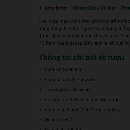
Xem thêm:
Chivas Extra 13 năm – Tequ
Loại rượu mạch nha đơn cất tinh khiết nhất
đằng đẵng 30 năm. Người ta sử dụng những 
được kiểm soát bởi những chuyên gia về thùn
YO Rare Marriages ra đời chính là kết quả c
Thông tin chi tiết về rượu
Xuất xứ: Scotland
Vùng sản xuất: Speyside
Thương hiệu: Balvenie
Bộ sưu tập: Balvenie’s Rare Marriages
Phân loại: Single Malt Scotch Whisky
Nồng độ: 44.2%
Dung tích: 700 ml