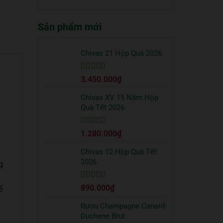
truyền
quà
có
thống?
Tết
bình
2026
Sản phẩm mới
luận
sang
ở
trọng
Cách
bạn
uống
Chivas 21 Hộp Quà 2026
nên
Vodka
tặng
Absolut
đối
Được xếp
3.450.000
₫
đúng
tác
hạng
5
5 sao
chuẩn
từ
Chivas XV 15 Năm Hộp
chuyên
Quà Tết 2026
gia
Được xếp
1.280.000
₫
hạng
5
5 sao
Chivas 12 Hộp Quà Tết
2026
g
h
Được xếp
890.000
₫
ể
hạng
5
5 sao
Rượu Champagne Canard-
Duchene Brut