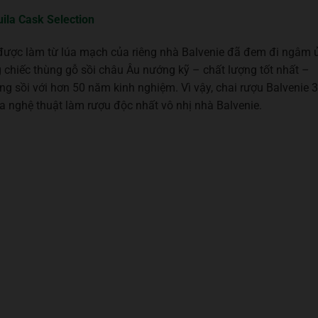
ila Cask Selection
 được làm từ lúa mạch của riêng nhà Balvenie đã đem đi ngâm 
chiếc thùng gỗ sồi châu Âu nướng kỹ – chất lượng tốt nhất –
g sồi với hơn 50 năm kinh nghiệm. Vì vậy, chai rượu Balvenie 
ủa nghệ thuật làm rượu độc nhất vô nhị nhà Balvenie.