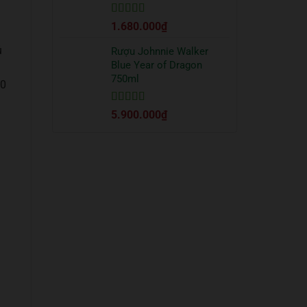
Được xếp
1.680.000
₫
hạng
5
5 sao
ủ
Rượu Johnnie Walker
Blue Year of Dragon
750ml
30
Được xếp
5.900.000
₫
hạng
5
5 sao