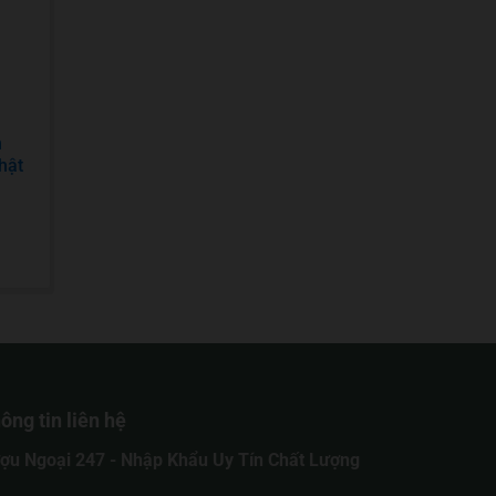
m
hật
ông tin liên hệ
ợu Ngoại 247 - Nhập Khẩu Uy Tín Chất Lượng