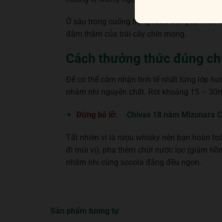
Ở sâu trong cuống họng rượu đọng lại một 
đằm thắm của trái cây chín mọng.
Cách thưởng thức đúng c
Để có thể cảm nhận tinh tế nhất từng lớp hư
nhâm nhi nguyên chất. Rót khoảng 15 – 30ml
Đừng bỏ lỡ:
Chivas 18 năm Mizunara C
Tất nhiên vì là rượu whisky nên bạn hoàn to
đi mùi vị), pha thêm chút nước lọc (giảm nồ
nhâm nhi cùng socola đắng đều ngon.
Sản phẩm tương tự