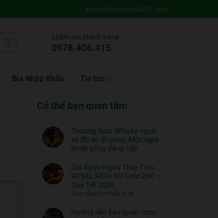
admin@ruoungoai247.com
Chăm sóc khách hàng
0978.406.415
Bia Nhập Khẩu
Tin tức
Có thể bạn quan tâm
Thưởng thức Whisky ngon
và đồ ăn đi cùng: Một nghệ
thuật sống đẳng cấp
Không
có
Giá Rượu Ngựa Thủy Tinh
bình
ROYAL RICH XO Gold 23K –
luận
Quà Tết 2026
ở
ở
Chức năng bình luận bị tắt
Thưởng
Giá
thức
Rượu
Hướng dẫn bảo quản rượu
Whisky
Ngựa