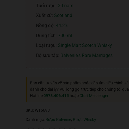
Tuổi rượu:
30 năm
Xuất xứ:
Scotland
Nồng độ:
44.2%
Dung tích:
700 ml
Loại rượu:
Single Malt Scotch Whisky
Bộ sưu tập:
Balvenie's Rare Marriages
Bạn cần tư vấn về sản phẩm hoặc cần tìm hiểu chính s
dành cho đại lý? Vui lòng gọi trực tiếp cho chúng tôi qua
Hotline
0978.406.415
hoặc
Chat Messenger
SKU:
W16693
Danh mục:
Rượu Balvenie
,
Rượu Whisky