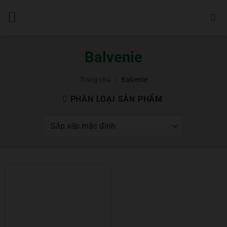
Bỏ
qua
nội
dung
Balvenie
Trang chủ
/
Balvenie
PHÂN LOẠI SẢN PHẨM