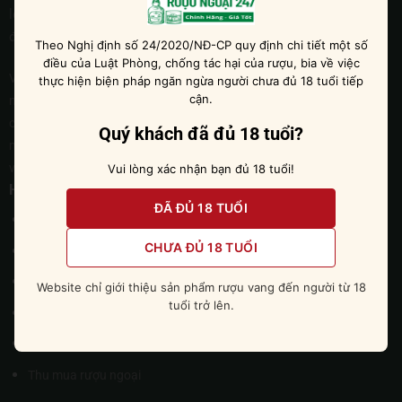
loại, từ những chai rượu vang danh tiếng, đến các loại whisky
độc đáo và các loại rượu mạnh khác.
Theo Nghị định số 24/2020/NĐ-CP quy định chi tiết một số
điều của Luật Phòng, chống tác hại của rượu, bia về việc
Với đội ngũ nhân viên chuyên nghiệp và dày dạn kinh nghiệm trong
thực hiện biện pháp ngăn ngừa người chưa đủ 18 tuổi tiếp
cận.
ngành, Rượu Ngoại 247 cam kết sẽ phục vụ quý khách hàng một
cách tận tình và chu đáo nhất. Chúng tôi tin tưởng rằng, với sự đam
Quý khách đã đủ 18 tuổi?
mê và tâm huyết của mình, Rượu Ngoại 247 sẽ ngày càng phát triển
và khẳng định được vị thế của mình trên thị trường.
Vui lòng xác nhận bạn đủ 18 tuổi!
Hỗ trợ khách hàng
ĐÃ ĐỦ 18 TUỔI
Chính sách bảo mật
CHƯA ĐỦ 18 TUỔI
Chính sách đổi trả hàng
Giao hàng & vận chuyển
Website chỉ giới thiệu sản phẩm rượu vang đến người từ 18
tuổi trở lên.
Mua hàng và thanh toán
Điều khoản sử dụng
Thu mua rượu ngoại