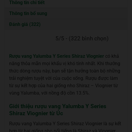
Thông tin chi tiết
Thông tin bổ sung
Đánh giá (322)
5/5 - (322 bình chọn)
Rượu vang Yalumba Y Series Shiraz Viognier
có khả
năng thỏa mãn mọi khẩu vị khó tính nhất. Khi thưởng
thức dòng rượu này, bạn sẽ tận hưởng toàn bộ những
trải nghiệm tuyệt vời của cuộc sống. Rượu được làm
từ sự kết hợp của hai giống nho Shiraz – Viognier từ
vùng Yalumba, với nồng độ cồn 13.5%.
Giới thiệu rượu vang Yalumba Y Series
Shiraz Viognier từ Úc
Rượu vang Yalumba Y Series Shiraz Viognier là sự kết
hợp từ hai giống nho nổi tiếng là Shiraz và Viognier.