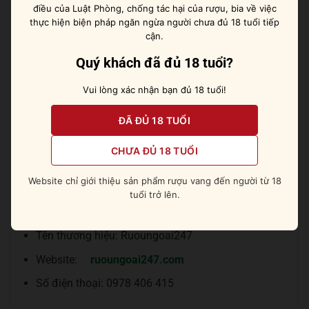
đủ các chai rượu của dòng Yalumba Y Series. Rượu
điều của Luật Phòng, chống tác hại của rượu, bia về việc
thực hiện biện pháp ngăn ngừa người chưa đủ 18 tuổi tiếp
vang Yalumba Y Series Shiraz Viognier là một trong
cận.
những sản phẩm bán chạy và được yêu thích nhất tại
Ruoungoai247.
Quý khách đã đủ 18 tuổi?
Ruoungoai247 cung cấp rượu vang
Vui lòng xác nhận bạn đủ 18 tuổi!
Yalumba Y Series Shiraz Viognier
ĐÃ ĐỦ 18 TUỔI
chính hãng
CHƯA ĐỦ 18 TUỔI
Nếu bạn quan tâm sản phẩm rượu vang Yalumba Y
Website chỉ giới thiệu sản phẩm rượu vang đến người từ 18
Series Shiraz Viognier, hãy liên hệ với Ruoungoai247
tuổi trở lên.
theo thông tin sau:
Tên thương hiệu: Ruoungoai247
Website:
ruoungoai247.com
Số điện thoại: 0978 406 415