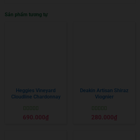
Sản phẩm tương tự
Heggies Vineyard
Deakin Artisan Shiraz
Cloudline Chardonnay
Viognier
Được xếp
Được xếp
690.000
₫
280.000
₫
hạng
5
5 sao
hạng
5
5 sao