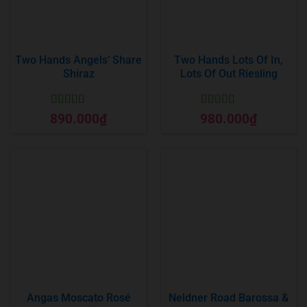
Two Hands Angels’ Share
Two Hands Lots Of In,
Shiraz
Lots Of Out Riesling
Được xếp
Được xếp
890.000
₫
980.000
₫
hạng
5
5 sao
hạng
5
5 sao
Angas Moscato Rosé
Neldner Road Barossa &