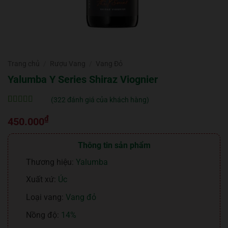
Trang chủ
/
Rượu Vang
/
Vang Đỏ
Yalumba Y Series Shiraz Viognier
(
322
đánh giá của khách hàng)
5
322
trên 5 dựa
₫
trên
đánh
450.000
giá
Thông tin sản phẩm
Thương hiệu:
Yalumba
Xuất xứ:
Úc
Loại vang:
Vang đỏ
Nồng độ:
14%