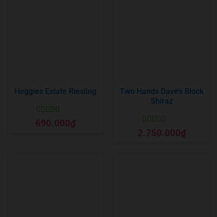
Heggies Estate Riesling
Two Hands Dave’s Block
Shiraz
Được xếp
690.000
₫
hạng
5
5 sao
Được xếp
2.750.000
₫
hạng
5
5 sao