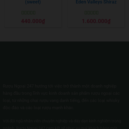
(sweet)
Eden Valleys Shiraz
Được xếp
Được xếp
440.000
₫
1.600.000
₫
hạng
5
5 sao
hạng
5
5 sao
Rượu Ngoại 247 hướng tới việc trở thành một doanh nghiệp
hàng đầu trong lĩnh vực kinh doanh sản phẩm rượu ngoại các
loại, từ những chai rượu vang danh tiếng, đến các loại whisky
độc đáo và các loại rượu mạnh khác.
Với đội ngũ nhân viên chuyên nghiệp và dày dạn kinh nghiệm trong
ngành, Rượu Ngoại 247 cam kết sẽ phục vụ quý khách hàng một