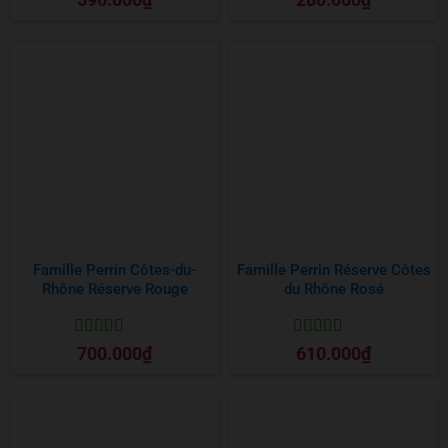
hạng
5
5 sao
hạng
5
5 sao
Famille Perrin Côtes-du-
Famille Perrin Réserve Côtes
Rhône Réserve Rouge
du Rhône Rosé
Được xếp
Được xếp
700.000
₫
610.000
₫
hạng
5
5 sao
hạng
5
5 sao