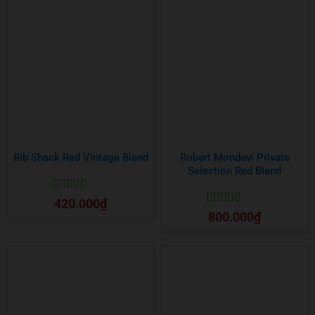
Rib Shack Red Vintage Blend
Robert Mondavi Private
Selection Red Blend
Được xếp
420.000
₫
hạng
5
5 sao
Được xếp
800.000
₫
hạng
5
5 sao