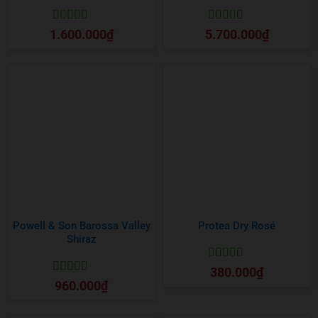
Được xếp
Được xếp
1.600.000
₫
5.700.000
₫
hạng
5
5 sao
hạng
5
5 sao
Powell & Son Barossa Valley
Protea Dry Rosé
Shiraz
Được xếp
380.000
₫
hạng
5
5 sao
Được xếp
960.000
₫
hạng
5
5 sao