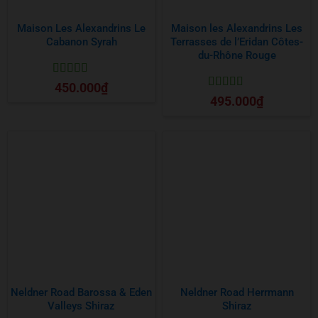
Maison Les Alexandrins Le
Maison les Alexandrins Les
Cabanon Syrah
Terrasses de l’Eridan Côtes-
du-Rhône Rouge
Được xếp
450.000
₫
hạng
5
5 sao
Được xếp
495.000
₫
hạng
5
5 sao
Neldner Road Barossa & Eden
Neldner Road Herrmann
Valleys Shiraz
Shiraz