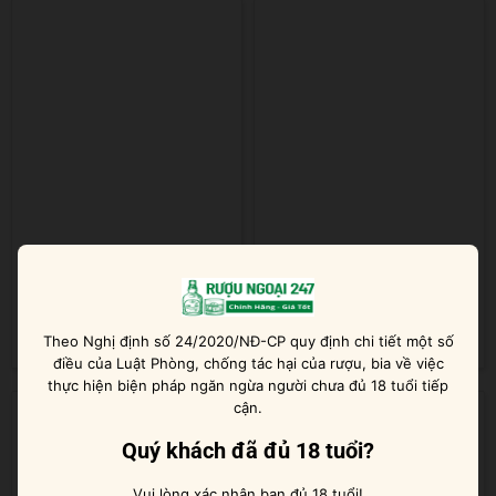
Les Albizzias Cotes du
M.Chapoutier ‘Belleruche’
Rhone Bio Red
Côtes du Rhone
Được xếp
Được xếp
Theo Nghị định số 24/2020/NĐ-CP quy định chi tiết một số
580.000
₫
500.000
₫
hạng
5
5 sao
hạng
5
5 sao
điều của Luật Phòng, chống tác hại của rượu, bia về việc
thực hiện biện pháp ngăn ngừa người chưa đủ 18 tuổi tiếp
cận.
Quý khách đã đủ 18 tuổi?
Vui lòng xác nhận bạn đủ 18 tuổi!