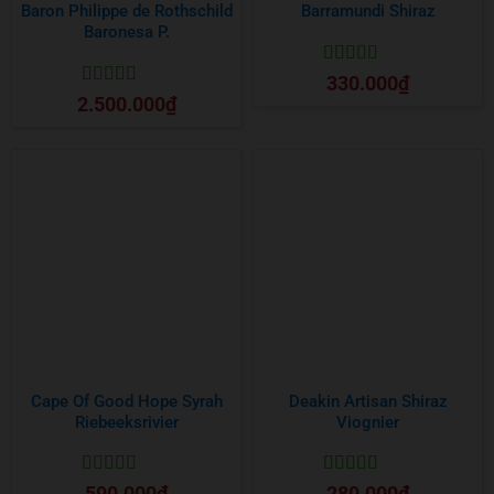
Baron Philippe de Rothschild
Barramundi Shiraz
Baronesa P.
Được xếp
330.000
₫
hạng
5
5 sao
Được xếp
2.500.000
₫
hạng
5
5 sao
Cape Of Good Hope Syrah
Deakin Artisan Shiraz
Riebeeksrivier
Viognier
Được xếp
Được xếp
590.000
₫
280.000
₫