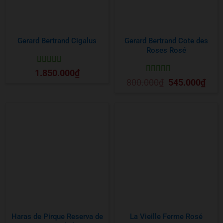
Gerard Bertrand Cigalus
Gerard Bertrand Cote des
Roses Rosé
Được xếp
1.850.000
₫
hạng
5
5 sao
Được xếp
Giá
Giá
800.000
₫
545.000
₫
gốc
hiện
hạng
5
5 sao
là:
tại
800.000₫.
là:
545.0
Haras de Pirque Reserva de
La Vieille Ferme Rosé