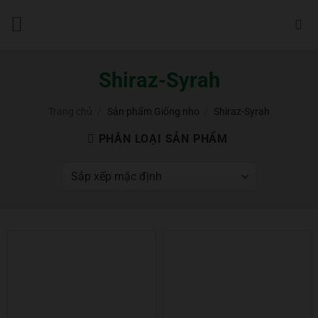
Bỏ
qua
nội
dung
Shiraz-Syrah
Trang chủ
/
Sản phẩm Giống nho
/
Shiraz-Syrah
PHÂN LOẠI SẢN PHẨM