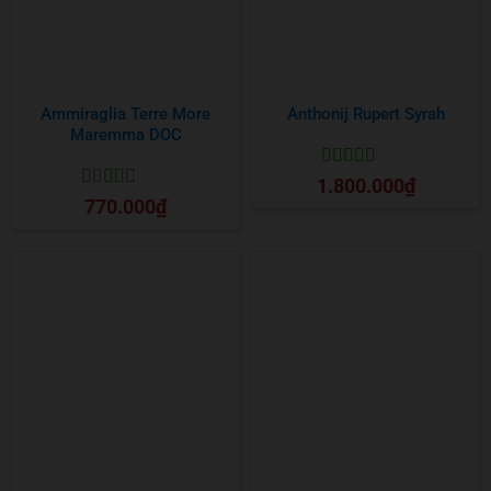
Ammiraglia Terre More
Anthonij Rupert Syrah
Maremma DOC
Được xếp
1.800.000
₫
hạng
5
5 sao
Được xếp
770.000
₫
hạng
5
5 sao