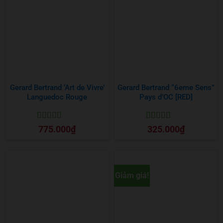
Gerard Bertrand ‘Art de Vivre’
Gerard Bertrand “6eme Sens”
Languedoc Rouge
Pays d’OC [RED]
Được xếp
Được xếp
775.000
₫
325.000
₫
hạng
5
5 sao
hạng
5
5 sao
Giảm giá!