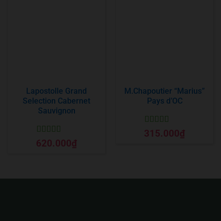
Lapostolle Grand
M.Chapoutier “Marius”
Selection Cabernet
Pays d’OC
Sauvignon
Được xếp
315.000
₫
hạng
5
5 sao
Được xếp
620.000
₫
hạng
5
5 sao