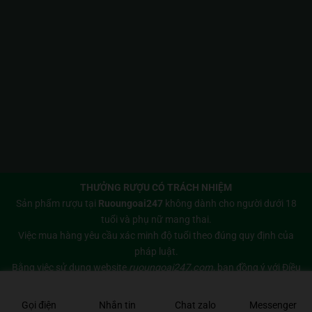
THƯỞNG RƯỢU CÓ TRÁCH NHIỆM
Sản phẩm rượu tại
Ruoungoai247
không dành cho người dưới 18
tuổi và phụ nữ mang thai.
Việc mua hàng yêu cầu xác minh độ tuổi theo đúng quy định của
pháp luật.
Bằng việc sử dụng website
ruoungoai247.com
, bạn đồng ý với
Điều
khoản sử dụng
và
Chính sách bảo mật
của chúng tôi.
Copyright 2026 © Bản quyền thuộc về
Rượu Ngoại 247
Gọi điện
Nhắn tin
Chat zalo
Messenger