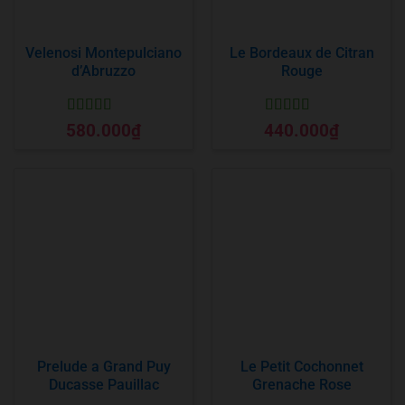
Velenosi Montepulciano
Le Bordeaux de Citran
d’Abruzzo
Rouge
Được xếp
Được xếp
580.000
₫
440.000
₫
hạng
5
5 sao
hạng
5
5 sao
Prelude a Grand Puy
Le Petit Cochonnet
Ducasse Pauillac
Grenache Rose