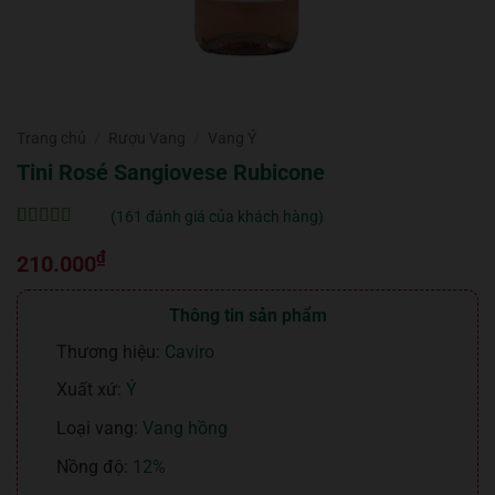
Trang chủ
/
Rượu Vang
/
Vang Ý
Tini Rosé Sangiovese Rubicone
(
161
đánh giá của khách hàng)
5
161
trên 5 dựa
₫
trên
đánh
210.000
giá
Thông tin sản phẩm
Thương hiệu:
Caviro
Xuất xứ:
Ý
Loại vang:
Vang hồng
Nồng độ:
12%