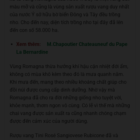
màu mỡ và cũng là vùng sản xuất rượu vang duy nhất
của nước Ý sở hữu bờ biển Đông và Tây đều trồng
nho. Cho đến nay, diện tích trồng nho tại đây đã lên
đến con số 58.000 ha.
Xem thêm:
M.Chapoutier Chateauneuf du Pape
La Bernardine
Vùng Romagna thừa hưởng khí hậu cận nhiệt đới ẩm,
không có mùa khô kèm theo đó là mưa quanh năm.
Khi mưa đến, mang theo nhiều khoáng chất giúp cho
đồi núi được cung cấp dinh dưỡng. Nhờ vậy mà
Romagna đã cho ra đời những giống nho tuyệt vời,
khỏe mạnh, thơm ngon vô cùng. Có lẽ vì thế mà những
chai vang được sản xuất ra cũng nhanh chóng chạm
được đến cảm xúc của người dùng.
Rượu vang Tini Rosé Sangiovese Rubicone đã và