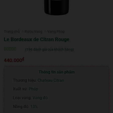
Trang chủ
/
Rượu Vang
/
Vang Pháp
Le Bordeaux de Citran Rouge
(
196
đánh giá của khách hàng)
5
196
trên 5 dựa
₫
trên
đánh
440.000
giá
Thông tin sản phẩm
Thương hiệu:
Chateau Citran
Xuất xứ:
Pháp
Loại vang:
Vang đỏ
Nồng độ:
13%