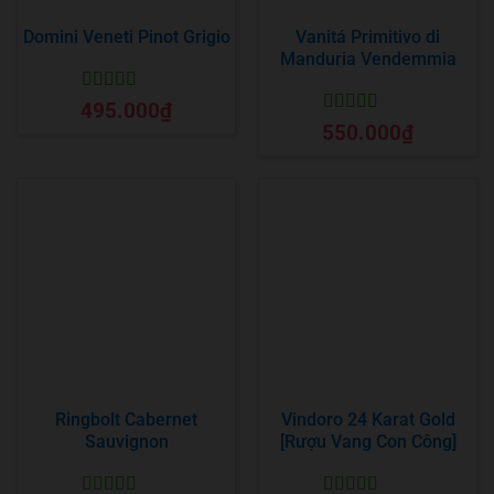
Domini Veneti Pinot Grigio
Vanitá Primitivo di
Manduria Vendemmia
Được xếp
495.000
₫
hạng
5
5 sao
Được xếp
550.000
₫
hạng
5
5 sao
Ringbolt Cabernet
Vindoro 24 Karat Gold
Sauvignon
[Rượu Vang Con Công]