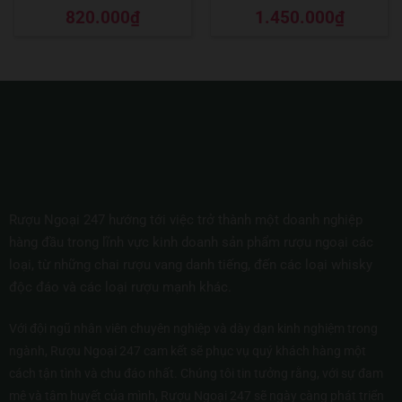
Được xếp
Được xếp
820.000
₫
1.450.000
₫
hạng
5
5 sao
hạng
5
5 sao
Rượu Ngoại 247 hướng tới việc trở thành một doanh nghiệp
hàng đầu trong lĩnh vực kinh doanh sản phẩm rượu ngoại các
loại, từ những chai rượu vang danh tiếng, đến các loại whisky
độc đáo và các loại rượu mạnh khác.
Với đội ngũ nhân viên chuyên nghiệp và dày dạn kinh nghiệm trong
ngành, Rượu Ngoại 247 cam kết sẽ phục vụ quý khách hàng một
cách tận tình và chu đáo nhất. Chúng tôi tin tưởng rằng, với sự đam
mê và tâm huyết của mình, Rượu Ngoại 247 sẽ ngày càng phát triển