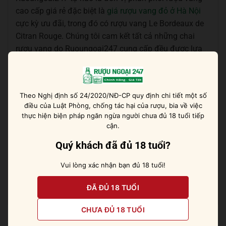
cao cấp giá rẻ đặc biệt là
giá rượu vang đỏ ở Hà Nội
cực kỳ ưu đãi, trong đó có rượu vang Le Bordeaux de
Citran Rouge. Chúng tôi cam kết tất cả những chai
rượu vang do Ruoungoai247 cung cấp đều được lựa
chọn kỹ lưỡng, đảm bảo nguồn gốc cũng như chất
lượng.
Theo Nghị định số 24/2020/NĐ-CP quy định chi tiết một số
Để mua sản phẩm
rượu vang đỏ chính hãng
cũng như
điều của Luật Phòng, chống tác hại của rượu, bia về việc
tham khảo
giá rượu vang Pháp cao cấp chính hãng
,
thực hiện biện pháp ngăn ngừa người chưa đủ 18 tuổi tiếp
hãy liên hệ ngay với Ruoungoai247 theo thông tin sau:
cận.
Quý khách đã đủ 18 tuổi?
Tên thương hiệu:
Ruoungoai247
Website:
ruoungoai247.com/
Vui lòng xác nhận bạn đủ 18 tuổi!
Số điện thoại:
0978 406 415
ĐÃ ĐỦ 18 TUỔI
CHƯA ĐỦ 18 TUỔI
Sản phẩm tương tự