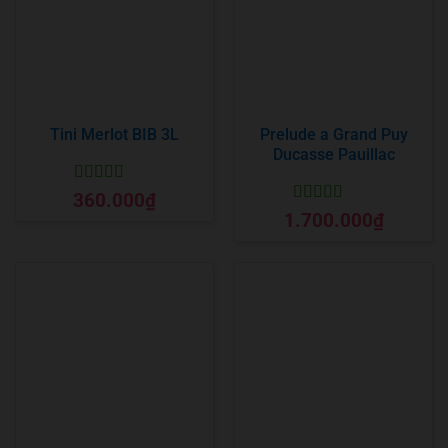
Tini Merlot BIB 3L
Prelude a Grand Puy
Ducasse Pauillac
Được xếp
360.000
₫
hạng
5
5 sao
Được xếp
1.700.000
₫
hạng
5
5 sao