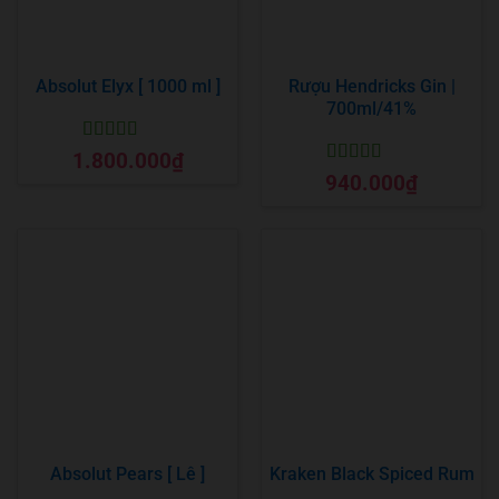
Absolut Elyx [ 1000 ml ]
Rượu Hendricks Gin |
700ml/41%
Được xếp
1.800.000
₫
hạng
5
5 sao
Được xếp
940.000
₫
hạng
5
5 sao
Absolut Pears [ Lê ]
Kraken Black Spiced Rum