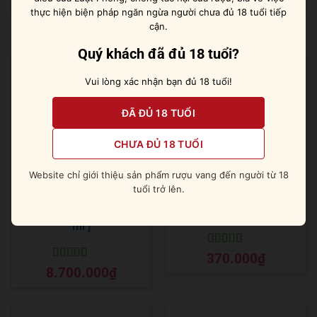
thực hiện biện pháp ngăn ngừa người chưa đủ 18 tuổi tiếp
cận.
Sản phẩm tương tự
Quý khách đã đủ 18 tuổi?
Vui lòng xác nhận bạn đủ 18 tuổi!
ĐÃ ĐỦ 18 TUỔI
CHƯA ĐỦ 18 TUỔI
Website chỉ giới thiệu sản phẩm rượu vang đến người từ 18
tuổi trở lên.
Absolut Elyx 4.5 lít [ 4500
Absolut Apeach [ Đào ]
ml ]
Được xếp
370.000
₫
hạng
5
5 sao
Được xếp
8.700.000
₫
hạng
5
5 sao