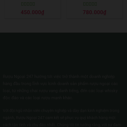
Được xếp
Được xếp
450.000
₫
780.000
₫
hạng
5
5 sao
hạng
5
5 sao
Rượu Ngoại 247 hướng tới việc trở thành một doanh nghiệp
hàng đầu trong lĩnh vực kinh doanh sản phẩm rượu ngoại các
loại, từ những chai rượu vang danh tiếng, đến các loại whisky
độc đáo và các loại rượu mạnh khác.
Với đội ngũ nhân viên chuyên nghiệp và dày dạn kinh nghiệm trong
ngành, Rượu Ngoại 247 cam kết sẽ phục vụ quý khách hàng một
cách tận tình và chu đáo nhất. Chúng tôi tin tưởng rằng, với sự đam