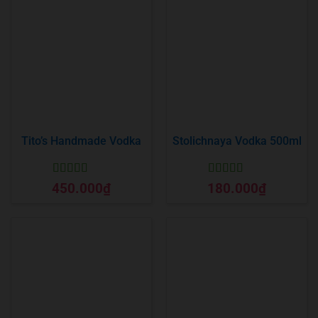
Tito’s Handmade Vodka
Stolichnaya Vodka 500ml
Được xếp
Được xếp
450.000
₫
180.000
₫
hạng
5
5 sao
hạng
5
5 sao