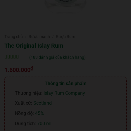
Trang chủ
/
Rượu mạnh
/
Rượu Rum
The Original Islay Rum
(
183
đánh giá của khách hàng)
5
183
trên 5 dựa
₫
trên
đánh
1.600.000
giá
Thông tin sản phẩm
Thương hiệu:
Islay Rum Company
Xuất xứ:
Scotland
Nồng độ:
45%
Dung tích:
700 ml