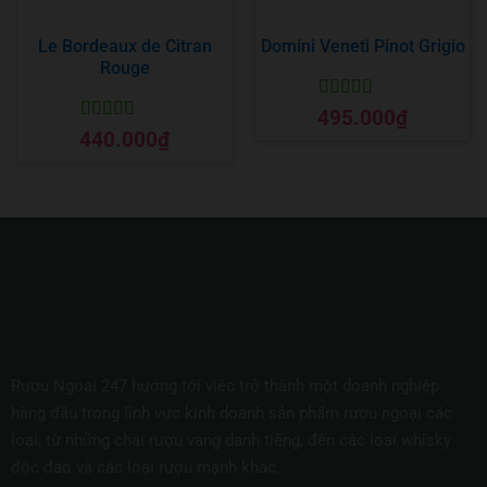
Le Bordeaux de Citran
Domini Veneti Pinot Grigio
Rouge
Được xếp
495.000
₫
hạng
5
5 sao
Được xếp
440.000
₫
hạng
5
5 sao
Rượu Ngoại 247 hướng tới việc trở thành một doanh nghiệp
hàng đầu trong lĩnh vực kinh doanh sản phẩm rượu ngoại các
loại, từ những chai rượu vang danh tiếng, đến các loại whisky
độc đáo và các loại rượu mạnh khác.