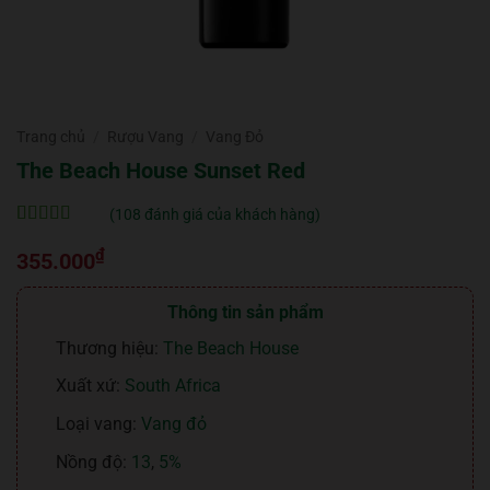
Trang chủ
/
Rượu Vang
/
Vang Đỏ
The Beach House Sunset Red
(
108
đánh giá của khách hàng)
5
108
trên 5 dựa
₫
trên
đánh
355.000
giá
Thông tin sản phẩm
Thương hiệu:
The Beach House
Xuất xứ:
South Africa
Loại vang:
Vang đỏ
Nồng độ:
13
,
5%