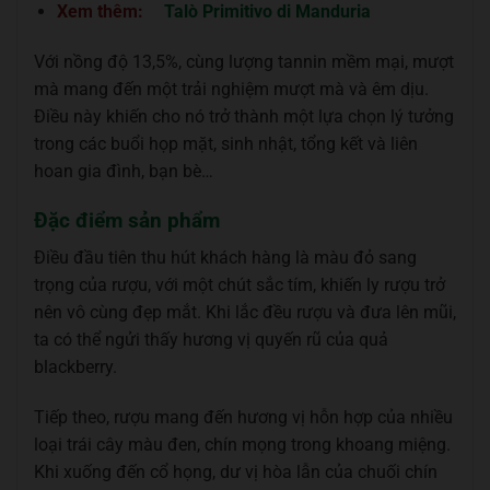
Xem thêm:
Talò Primitivo di Manduria
Với nồng độ 13,5%, cùng lượng tannin mềm mại, mượt
mà mang đến một trải nghiệm mượt mà và êm dịu.
Điều này khiến cho nó trở thành một lựa chọn lý tưởng
trong các buổi họp mặt, sinh nhật, tổng kết và liên
hoan gia đình, bạn bè…
Đặc điểm sản phẩm
Điều đầu tiên thu hút khách hàng là màu đỏ sang
trọng của rượu, với một chút sắc tím, khiến ly rượu trở
nên vô cùng đẹp mắt. Khi lắc đều rượu và đưa lên mũi,
ta có thể ngửi thấy hương vị quyến rũ của quả
blackberry.
Tiếp theo, rượu mang đến hương vị hỗn hợp của nhiều
loại trái cây màu đen, chín mọng trong khoang miệng.
Khi xuống đến cổ họng, dư vị hòa lẫn của chuối chín