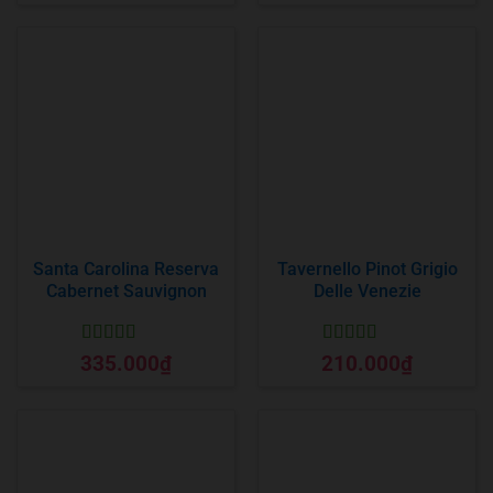
Santa Carolina Reserva
Tavernello Pinot Grigio
Cabernet Sauvignon
Delle Venezie
Được xếp
Được xếp
335.000
₫
210.000
₫
hạng
5
5 sao
hạng
5
5 sao