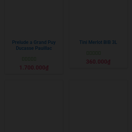
Prelude a Grand Puy
Tini Merlot BIB 3L
Ducasse Pauillac
Được xếp
360.000
₫
hạng
5
5 sao
Được xếp
1.700.000
₫
hạng
5
5 sao