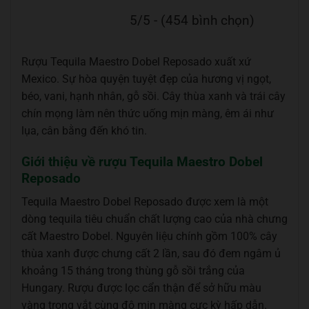
5/5 - (454 bình chọn)
Rượu Tequila Maestro Dobel Reposado xuất xứ
Mexico. Sự hòa quyện tuyệt đẹp của hương vị ngọt,
béo, vani, hạnh nhân, gỗ sồi. Cây thùa xanh và trái cây
chín mọng làm nên thức uống mịn màng, êm ái như
lụa, cân bằng đến khó tin.
Giới thiệu về rượu Tequila Maestro Dobel
Reposado
Tequila Maestro Dobel Reposado được xem là một
dòng tequila tiêu chuẩn chất lượng cao của nhà chưng
cất Maestro Dobel. Nguyên liệu chính gồm 100% cây
thùa xanh được chưng cất 2 lần, sau đó đem ngâm ủ
khoảng 15 tháng trong thùng gỗ sồi trắng của
Hungary. Rượu được lọc cẩn thận để sở hữu màu
vàng trong vắt cùng độ mịn màng cực kỳ hấp dẫn.