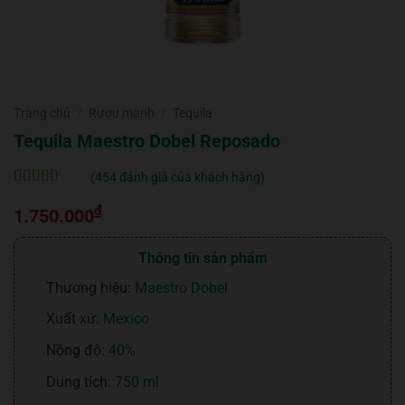
Trang chủ
/
Rượu mạnh
/
Tequila
Tequila Maestro Dobel Reposado
(
454
đánh giá của khách hàng)
5
454
trên 5 dựa
₫
trên
đánh
1.750.000
giá
Thông tin sản phẩm
Thương hiệu:
Maestro Dobel
Xuất xứ:
Mexico
Nồng độ:
40%
Dung tích:
750 ml