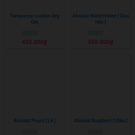
Tanqueray London Dry
Absolut Watermelon [ Dưa
Gin
hấu ]
Được xếp
Được xếp
420.000
₫
550.000
₫
hạng
5
5 sao
hạng
5
5 sao
Absolut Pears [ Lê ]
Absolut Raspberri [ Dâu ]