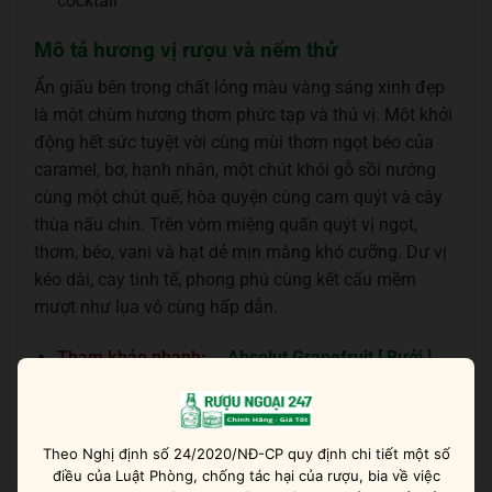
cocktail
Mô tả hương vị rượu và nếm thử
Ẩn giấu bên trong chất lỏng màu vàng sáng xinh đẹp
là một chùm hương thơm phức tạp và thú vị. Một khởi
động hết sức tuyệt vời cùng mùi thơm ngọt béo của
caramel, bơ, hạnh nhân, một chút khói gỗ sồi nướng
cùng một chút quế, hòa quyện cùng cam quýt và cây
thùa nấu chín. Trên vòm miệng quấn quýt vị ngọt,
thơm, béo, vani và hạt dẻ mịn màng khó cưỡng. Dư vị
kéo dài, cay tinh tế, phong phú cùng kết cấu mềm
mượt như lụa vô cùng hấp dẫn.
Tham khảo nhanh:
Absolut Grapefruit [ Bưởi ]
Một chai tequila cao cấp để có thể nhâm nhi thẳng
hoặc pha chế những ly cocktail sang trọng.
Theo Nghị định số 24/2020/NĐ-CP quy định chi tiết một số
điều của Luật Phòng, chống tác hại của rượu, bia về việc