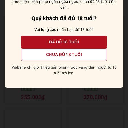
thực hiện biện pháp ngăn ngừa người chưa đủ 18 tuổi tiếp
cận.
Sản phẩm tương tự
Quý khách đã đủ 18 tuổi?
Vui lòng xác nhận bạn đủ 18 tuổi!
ĐÃ ĐỦ 18 TUỔI
CHƯA ĐỦ 18 TUỔI
Website chỉ giới thiệu sản phẩm rượu vang đến người từ 18
tuổi trở lên.
Wyborowa Vodka
Rượu Campari
Được xếp
Được xếp
255.000
₫
370.000
₫
hạng
5
5 sao
hạng
5
5 sao