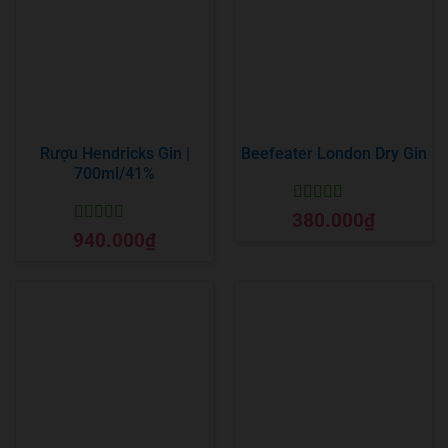
Rượu Hendricks Gin |
Beefeater London Dry Gin
700ml/41%
Được xếp
380.000
₫
hạng
5
5 sao
Được xếp
940.000
₫
hạng
5
5 sao