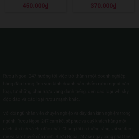
Được xếp
Được xếp
450.000
₫
370.000
₫
hạng
5
5 sao
hạng
5
5 sao
Rượu Ngoại 247 hướng tới việc trở thành một doanh nghiệp
hàng đầu trong lĩnh vực kinh doanh sản phẩm rượu ngoại các
loại, từ những chai rượu vang danh tiếng, đến các loại whisky
độc đáo và các loại rượu mạnh khác.
Với đội ngũ nhân viên chuyên nghiệp và dày dạn kinh nghiệm trong
ngành, Rượu Ngoại 247 cam kết sẽ phục vụ quý khách hàng một
cách tận tình và chu đáo nhất. Chúng tôi tin tưởng rằng, với sự đam
mê và tâm huyết của mình, Rượu Ngoại 247 sẽ ngày càng phát triển