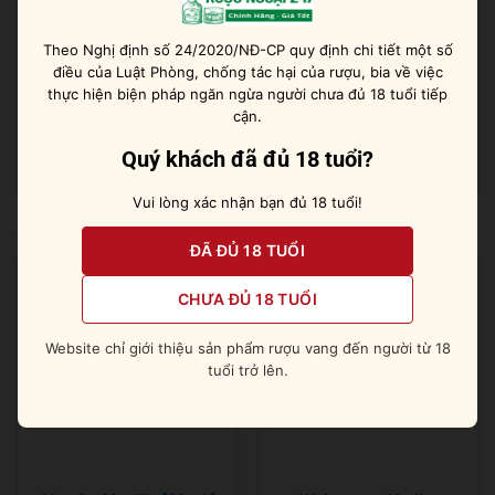
số loại cocktail thơm ngon như Tequila Sour, Palomo,
Margarita.
Theo Nghị định số 24/2020/NĐ-CP quy định chi tiết một số
điều của Luật Phòng, chống tác hại của rượu, bia về việc
– Kết hợp cùng món ăn truyền thống của Mexico hoặc
thực hiện biện pháp ngăn ngừa người chưa đủ 18 tuổi tiếp
món ăn có tẩm ướp nhiều gia vị như đồ nướng, đồ
cận.
BBQ, thịt hầm,…
Quý khách đã đủ 18 tuổi?
Vui lòng xác nhận bạn đủ 18 tuổi!
Sản phẩm tương tự
ĐÃ ĐỦ 18 TUỔI
CHƯA ĐỦ 18 TUỔI
Website chỉ giới thiệu sản phẩm rượu vang đến người từ 18
tuổi trở lên.