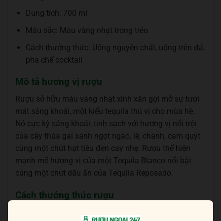
Dung tích: 700 ml
Màu sắc: Màu vàng nhạt trong trẻo
Cách thưởng thức: Uống nguyên chất, uống trên đá,
pha chế cocktail
Mô tả hương vị rượu
Rượu sở hữu màu vàng nhạt xinh xắn gợi mở sự tươi
mát sảng khoái, một kiểu tequila thú vị cho mùa hè.
Nó cực kỳ sảng khoái, tinh sạch với hương vị nổi trội
của cây thùa gai xanh ngọt ngào, lê, chanh, cam quýt
cùng một chút hạt tiêu đen cay nhẹ. Rượu thể hiện
mạnh mẽ hương vị của một Tequila Blanco nổi bật
cùng một chút dấu ấn của Tequila Reposado.
Cách thưởng thức rượu
– Uống nguyên chất, uống trên đá hoặc pha chế một