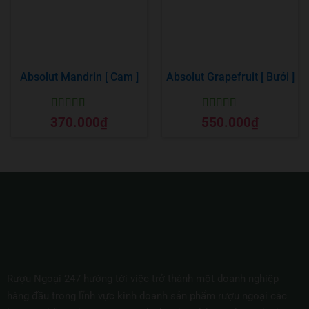
Absolut Mandrin [ Cam ]
Absolut Grapefruit [ Bưởi ]
Được xếp
Được xếp
370.000
₫
550.000
₫
hạng
5
5 sao
hạng
5
5 sao
Rượu Ngoại 247 hướng tới việc trở thành một doanh nghiệp
hàng đầu trong lĩnh vực kinh doanh sản phẩm rượu ngoại các