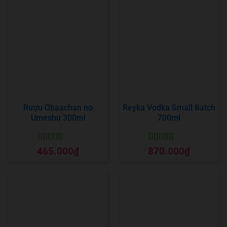
Rượu Obaachan no
Reyka Vodka Small Batch
Umeshu 300ml
700ml
Được xếp
Được xếp
465.000
₫
870.000
₫
hạng
5
5 sao
hạng
5
5 sao