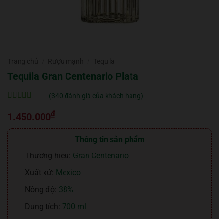
Trang chủ
/
Rượu mạnh
/
Tequila
Tequila Gran Centenario Plata
(
340
đánh giá của khách hàng)
5
340
trên 5 dựa
₫
trên
đánh
1.450.000
giá
Thông tin sản phẩm
Thương hiệu:
Gran Centenario
Xuất xứ:
Mexico
Nồng độ:
38%
Dung tích:
700 ml