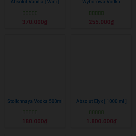
Absolut Vanilia [ Vani ]
Wyborowa Vodka
Được xếp
Được xếp
370.000
₫
255.000
₫
hạng
5
5 sao
hạng
5
5 sao
Stolichnaya Vodka 500ml
Absolut Elyx [ 1000 ml ]
Được xếp
Được xếp
180.000
₫
1.800.000
₫
hạng
5
5 sao
hạng
5
5 sao