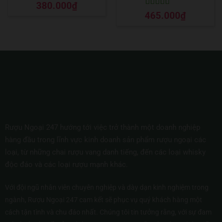
Được xếp
380.000
₫
hạng
5
5 sao
Được xếp
465.000
₫
hạng
5
5 sao
Rượu Ngoại 247 hướng tới việc trở thành một doanh nghiệp
hàng đầu trong lĩnh vực kinh doanh sản phẩm rượu ngoại các
loại, từ những chai rượu vang danh tiếng, đến các loại whisky
độc đáo và các loại rượu mạnh khác.
Với đội ngũ nhân viên chuyên nghiệp và dày dạn kinh nghiệm trong
ngành, Rượu Ngoại 247 cam kết sẽ phục vụ quý khách hàng một
cách tận tình và chu đáo nhất. Chúng tôi tin tưởng rằng, với sự đam