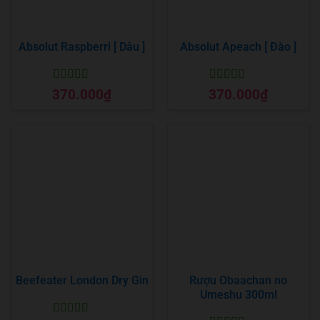
Absolut Raspberri [ Dâu ]
Absolut Apeach [ Đào ]
Được xếp
Được xếp
370.000
₫
370.000
₫
hạng
5
5 sao
hạng
5
5 sao
Beefeater London Dry Gin
Rượu Obaachan no
Umeshu 300ml