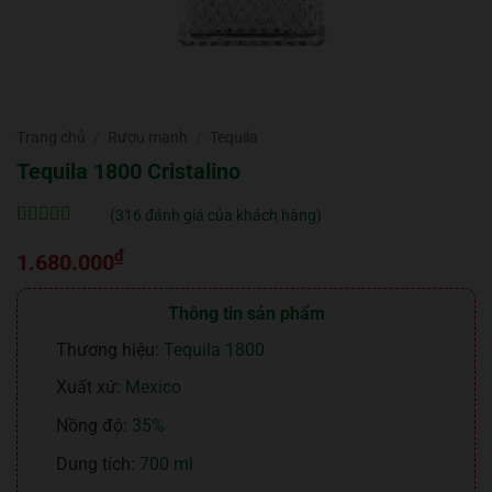
Trang chủ
/
Rượu mạnh
/
Tequila
Tequila 1800 Cristalino
(
316
đánh giá của khách hàng)
5
316
trên 5 dựa
₫
trên
đánh
1.680.000
giá
Thông tin sản phẩm
Thương hiệu:
Tequila 1800
Xuất xứ:
Mexico
Nồng độ:
35%
Dung tích:
700 ml