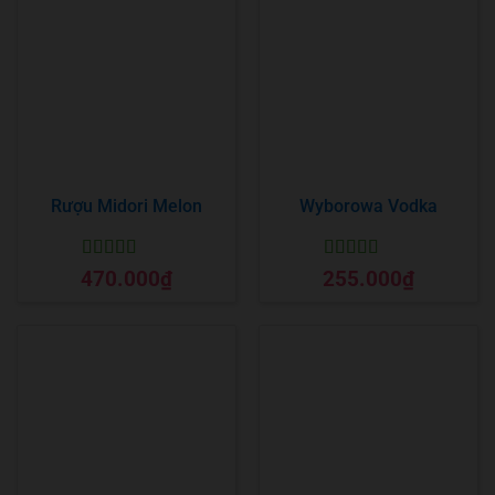
Rượu Midori Melon
Wyborowa Vodka
Được xếp
Được xếp
470.000
₫
255.000
₫
hạng
5
5 sao
hạng
5
5 sao