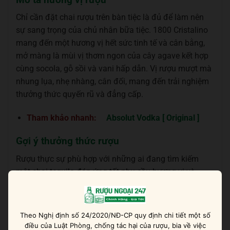
Chỉ cần đặt chai rượu trên bàn tiệc là đủ để làm nên
sự sang trọng của chủ nhân bữa tiệc. 1800 Cristalino
mang đến một hương vị hết sức tinh tế và cân bằng,
mở màng là mùi vị thơm ngon của cây agave kết hợp
cùng socola, gỗ sồi và vani hấp dẫn. Vị rượu mượt mà
nhung lụa, nhẹ nhàng, cân đối, mang đến trải nghiệm
thưởng thức quyến rũ và đẳng cấp.
Tham khảo nhanh:
Absolut Vodka [ Original ]
Gợi ý thưởng thức rượu
Rượu thực sự phù hợp với những ai đang tìm kiếm
một chai tequila đáp ứng tốt nhu cầu hương vị và
thẩm mỹ. Bạn có thể thưởng thức nó trực tiếp, thêm
vài viên đá lạnh hoặc pha chế những ly cocktail sang
trọng cho dạ tiệc thêm phần sôi động.
Theo Nghị định số 24/2020/NĐ-CP quy định chi tiết một số
điều của Luật Phòng, chống tác hại của rượu, bia về việc