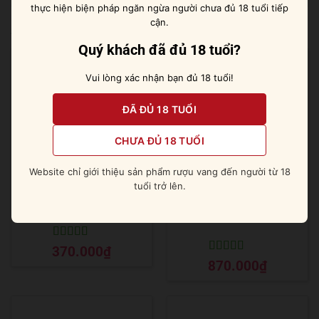
thực hiện biện pháp ngăn ngừa người chưa đủ 18 tuổi tiếp
cận.
Sản phẩm tương tự
Quý khách đã đủ 18 tuổi?
Vui lòng xác nhận bạn đủ 18 tuổi!
ĐÃ ĐỦ 18 TUỔI
CHƯA ĐỦ 18 TUỔI
Website chỉ giới thiệu sản phẩm rượu vang đến người từ 18
tuổi trở lên.
Absolut Kurant [ Nho đen ]
Reyka Vodka Small Batch
700ml
Được xếp
370.000
₫
hạng
5
5 sao
Được xếp
870.000
₫
hạng
5
5 sao