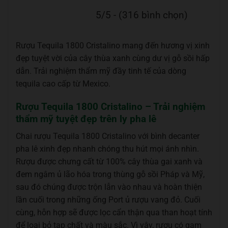
5/5 - (316 bình chọn)
Rượu Tequila 1800 Cristalino mang đến hương vị xinh
đẹp tuyệt vời của cây thùa xanh cùng dư vị gỗ sồi hấp
dẫn. Trải nghiệm thẩm mỹ đầy tinh tế của dòng
tequila cao cấp từ Mexico.
Rượu Tequila 1800 Cristalino – Trải nghiệm
thẩm mỹ tuyệt đẹp trên ly pha lê
Chai rượu Tequila 1800 Cristalino với bình decanter
pha lê xinh đẹp nhanh chóng thu hút mọi ánh nhìn.
Rượu được chưng cất từ 100% cây thùa gai xanh và
đem ngâm ủ lão hóa trong thùng gỗ sồi Pháp và Mỹ,
sau đó chúng được trộn lẫn vào nhau và hoàn thiện
lần cuối trong những ống Port ủ rượu vang đỏ. Cuối
cùng, hỗn hợp sẽ được lọc cẩn thận qua than hoạt tính
để loại bỏ tạp chất và màu sắc. Vì vậy, rượu có gam