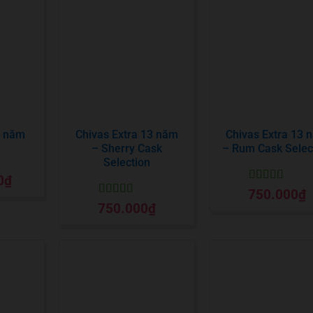
1 năm
Chivas Extra 13 năm
Chivas Extra 13 
– Sherry Cask
– Rum Cask Selec
Selection
0
₫
o
Được xếp
750.000
₫
hạng
5
5 sao
Được xếp
750.000
₫
hạng
5
5 sao