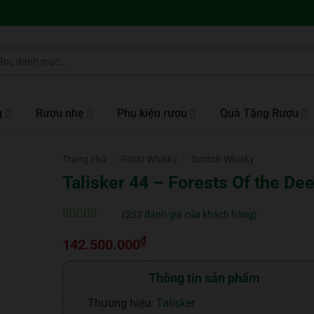
g
Rượu nhẹ
Phụ kiện rượu
Quà Tặng Rượu
Trang chủ
/
Rượu Whisky
/
Scotch Whisky
Talisker 44 – Forests Of the De
(
252
đánh giá của khách hàng)
5
252
trên 5 dựa
₫
trên
đánh
142.500.000
giá
Thông tin sản phẩm
Thương hiệu:
Talisker