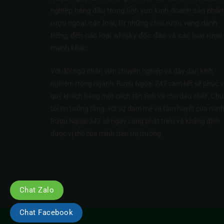
nghiệp hàng đầu trong lĩnh vực kinh doanh sản phẩ
rượu ngoại các loại, từ những chai rượu vang danh
tiếng, đến các loại whisky độc đáo và các loại rượu
mạnh khác.
Với đội ngũ nhân viên chuyên nghiệp và dày dạn kinh
nghiệm trong ngành, Rượu Ngoại 247 cam kết sẽ phục v
quý khách hàng một cách tận tình và chu đáo nhất. Ch
tôi tin tưởng rằng, với sự đam mê và tâm huyết của mình
Rượu Ngoại 247 sẽ ngày càng phát triển và khẳng định
được vị thế của mình trên thị trường.
Chat Zalo
Chat Facebook