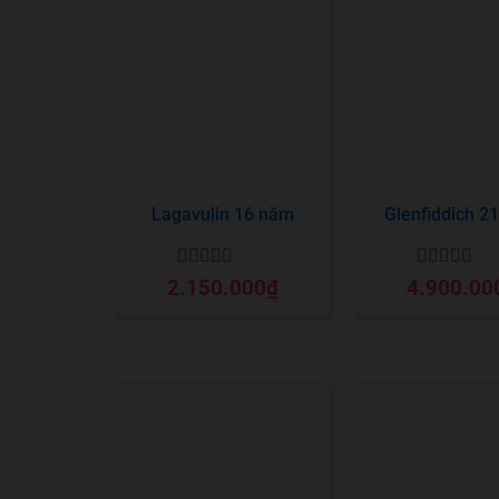
Lagavulin 16 năm
Glenfiddich 2
Được xếp
Được xếp
2.150.000
₫
4.900.00
hạng
5
5 sao
hạng
5
5 sa