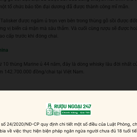
, một tổ chức bảo tồn đại dương đã được thành công mĩ mãn.
Talisker được ngâm ủ trọn vẹn bên trong thùng gỗ sồi được đốt
ơng vị biển cả mặn mà sâu thẳm. Và cuối cùng rượu sẽ được ho
ao cấp trước khi đóng chai.
mina
 từ 10 thùng Marine ủ 44 năm, đây là dòng whisky lâu đời nhất c
ơn 142.700.000 đồng/chai tại Việt Nam.
 số 24/2020/NĐ-CP quy định chi tiết một số điều của Luật Phòng, ch
 bia về việc thực hiện biện pháp ngăn ngừa người chưa đủ 18 tuổi tiế