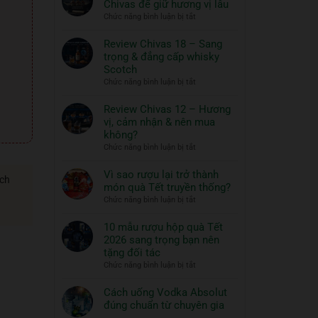
Chivas để giữ hương vị lâu
ngon
Thủy
ở
Chức năng bình luận bị tắt
và
Tinh
Hướng
đồ
ROYAL
dẫn
Review Chivas 18 – Sang
RICH
ăn
bảo
trọng & đẳng cấp whisky
XO
đi
quản
Scotch
Gold
cùng:
rượu
ở
Chức năng bình luận bị tắt
23K
Một
Chivas
Review
–
nghệ
để
Chivas
Review Chivas 12 – Hương
Quà
thuật
giữ
18
vị, cảm nhận & nên mua
Tết
hương
sống
–
2026
không?
vị
đẳng
Sang
ở
Chức năng bình luận bị tắt
lâu
cấp
trọng
Review
&
Chivas
Vì sao rượu lại trở thành
đẳng
ách
12
món quà Tết truyền thống?
cấp
–
ở
Chức năng bình luận bị tắt
whisky
Hương
Vì
Scotch
vị,
sao
10 mẫu rượu hộp quà Tết
cảm
rượu
2026 sang trọng bạn nên
nhận
lại
tặng đối tác
&
trở
ở
Chức năng bình luận bị tắt
nên
thành
10
mua
món
mẫu
Cách uống Vodka Absolut
không?
quà
rượu
đúng chuẩn từ chuyên gia
Tết
hộp
Không