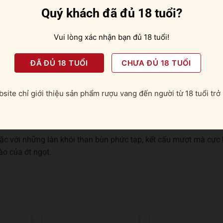
Quý khách đã đủ 18 tuổi?
Vui lòng xác nhận bạn đủ 18 tuổi!
ĐÃ ĐỦ 18 TUỔI
CHƯA ĐỦ 18 TUỔI
 đá viên, pha chế cocktail
site chỉ giới thiệu sản phẩm rượu vang đến người từ 18 tuổi trở 
c với những làn khói than bùn phức tạp, kết cấu mượt mà cực 
ào của ớt ngọt.