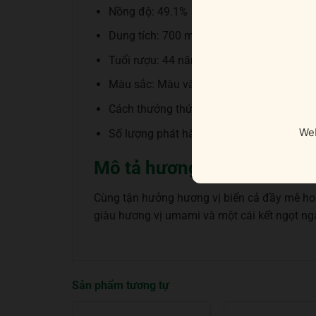
Nồng độ: 49.1%
Dung tích: 700 ml
Tuổi rượu: 44 năm
Màu sắc: Màu vàng hổ phách sâu đậm
Cách thưởng thức: Uống nguyên chất, thêm
Web
Số lượng phát hành: 1997 chai
Mô tả hương vị rượu
Cùng tận hưởng hương vị biển cả đầy mê hoặ
giàu hương vị umami và một cái kết ngọt ng
Sản phẩm tương tự