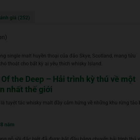
ánh giá (252)
ọn)
òng single malt huyền thoại của đảo Skye, Scotland, mang tửu
ó thoát cho bất kỳ ai yêu thích whisky Island.
 Of the Deep – Hải trình kỳ thú về một
n nhất thế giới
 là tuyệt tác whisky malt đầy cảm hứng về những khu rừng tảo 
38 năm
g gỗ sồi đặc biệt đã được bắt đầu bằng chuyến hải trình thú v