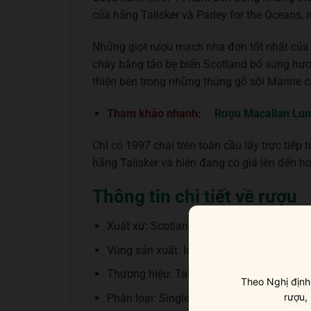
của hãng Talisker và Parley for the Oceans
Những giọt rượu mạch nha đơn tốt nhất của 
cháy bằng tảo bẹ biển Scotland bổ sung hư
thiện bên trong những thùng gỗ sồi Marine c
Tham khảo nhanh:
Rượu Macallan Lu
Chỉ có 1997 chai trên toàn cầu lấy trực tiếp
hãng Talisker và hiện đang có giá lên đến h
Thông tin chi tiết về rượu
Xuất xứ: Scotland
Vùng sản xuất: Island
Thương hiệu: Talisker
Theo Nghị định
rượu,
Phân loại: Single Malt Scotch Whisky