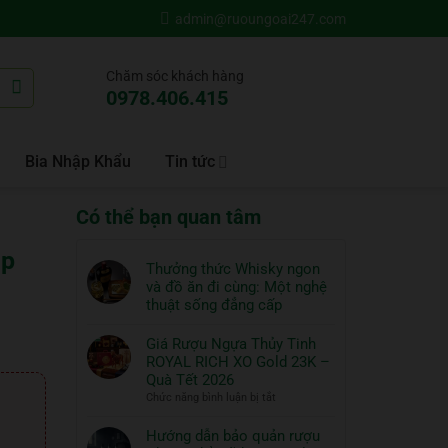
admin@ruoungoai247.com
Chăm sóc khách hàng
0978.406.415
Bia Nhập Khẩu
Tin tức
Có thể bạn quan tâm
ep
Thưởng thức Whisky ngon
và đồ ăn đi cùng: Một nghệ
thuật sống đẳng cấp
Không
có
Giá Rượu Ngựa Thủy Tinh
bình
ROYAL RICH XO Gold 23K –
luận
Quà Tết 2026
ở
ở
Chức năng bình luận bị tắt
Thưởng
Giá
thức
Rượu
Hướng dẫn bảo quản rượu
Whisky
Ngựa