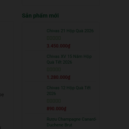
truyền
quà
có
thống?
Tết
bình
2026
Sản phẩm mới
luận
sang
ở
trọng
Cách
bạn
uống
Chivas 21 Hộp Quà 2026
nên
Vodka
tặng
Absolut
đối
Được xếp
3.450.000
₫
đúng
tác
hạng
5
5 sao
chuẩn
từ
Chivas XV 15 Năm Hộp
chuyên
Quà Tết 2026
gia
Được xếp
1.280.000
₫
hạng
5
5 sao
Chivas 12 Hộp Quà Tết
2026
bẹ
Được xếp
890.000
₫
hạng
5
5 sao
Rượu Champagne Canard-
Duchene Brut
ị