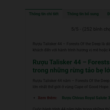
Thông tin chi tiết
Thông tin bổ sung
Đ
5/5 - (252 bình ch
Rượu Talisker 44 – Forests Of the Deep là d
khách đến với hành trình hương vị mê hoặc kh
Rượu Talisker 44 – Forests
trong những rừng tảo bẹ lớ
Rượu Talisker 44 năm – Forests Of the Deep
lớn nhất thế giới ở vùng Cape of Good Hope.
Xem thêm:
Rượu Chivas Royal Salute 
Cuộc hành trình 44 năm bên trong những thùn