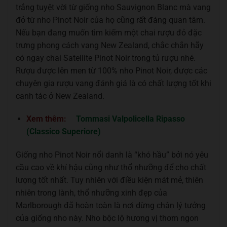
trắng tuyệt vời từ giống nho Sauvignon Blanc mà vang
đỏ từ nho Pinot Noir của họ cũng rất đáng quan tâm.
Nếu bạn đang muốn tìm kiếm một chai rượu đỏ đặc
trưng phong cách vang New Zealand, chắc chắn hãy
có ngay chai Satellite Pinot Noir trong tủ rượu nhé.
Rượu được lên men từ 100% nho Pinot Noir, được các
chuyên gia rượu vang đánh giá là có chất lượng tốt khi
canh tác ở New Zealand.
Xem thêm:
Tommasi Valpolicella Ripasso
(Classico Superiore)
Giống nho Pinot Noir nổi danh là “khó hầu” bởi nó yêu
cầu cao về khí hậu cũng như thổ nhưỡng để cho chất
lượng tốt nhất. Tuy nhiên với điều kiện mát mẻ, thiên
nhiên trong lành, thổ nhưỡng xinh đẹp của
Marlborough đã hoàn toàn là nơi dừng chân lý tưởng
của giống nho này. Nho bộc lộ hương vị thơm ngon