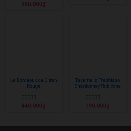
hạng
5
5 sao
Được xếp
580.000
₫
hạng
5
5 sao
Le Bordeaux de Citran
Tavernello Trebbiano
Rouge
Chardonnay Rubicone
Được xếp
Được xếp
440.000
₫
190.000
₫
hạng
5
5 sao
hạng
5
5 sao