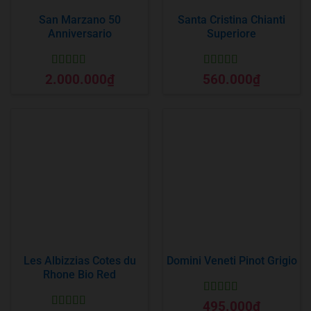
San Marzano 50
Santa Cristina Chianti
Anniversario
Superiore
Được xếp
Được xếp
2.000.000
₫
560.000
₫
hạng
5
5 sao
hạng
5
5 sao
Les Albizzias Cotes du
Domini Veneti Pinot Grigio
Rhone Bio Red
Được xếp
495.000
₫