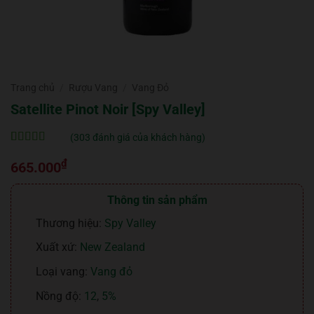
Trang chủ
/
Rượu Vang
/
Vang Đỏ
Satellite Pinot Noir [Spy Valley]
(
303
đánh giá của khách hàng)
5
303
trên 5 dựa
₫
trên
đánh
665.000
giá
Thông tin sản phẩm
Thương hiệu:
Spy Valley
Xuất xứ:
New Zealand
Loại vang:
Vang đỏ
Nồng độ:
12
,
5%