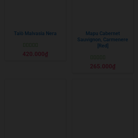
Talò Malvasia Nera
Mapu Cabernet
Sauvignon, Carmenere
[Red]
Được xếp
420.000
₫
hạng
5
5 sao
Được xếp
265.000
₫
hạng
5
5 sao