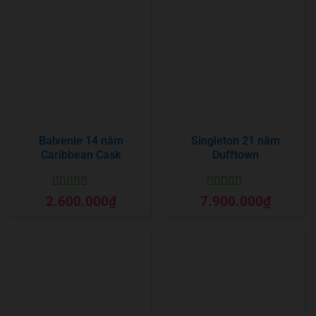
Balvenie 14 năm
Singleton 21 năm
Caribbean Cask
Dufftown
Được xếp
Được xếp
2.600.000
₫
7.900.000
₫
hạng
5
5 sao
hạng
5
5 sao