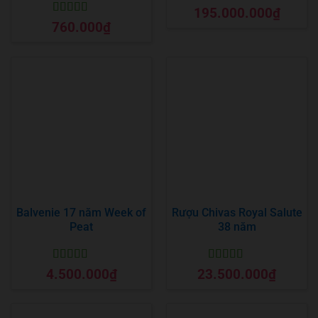
Được xếp
195.000.000
₫
hạng
5
5 sao
Được xếp
760.000
₫
hạng
5
5 sao
Balvenie 17 năm Week of
Rượu Chivas Royal Salute
Peat
38 năm
Được xếp
Được xếp
4.500.000
₫
23.500.000
₫
hạng
5
5 sao
hạng
5
5 sao