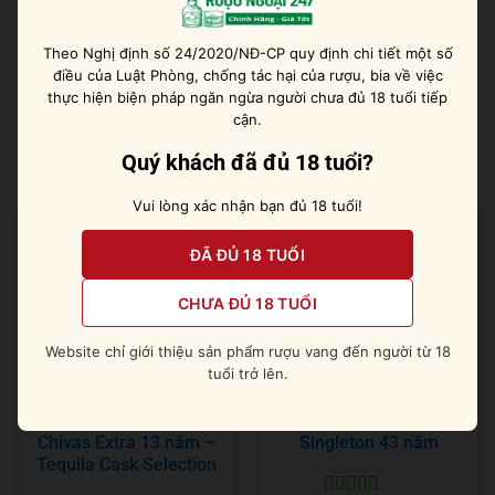
lụa.
Theo Nghị định số 24/2020/NĐ-CP quy định chi tiết một số
– Hậu vị: Kết thúc ngọt ngào với kẹo dẻo, gia vị nướng
điều của Luật Phòng, chống tác hại của rượu, bia về việc
ngọt, gỗ sồi nướng và mật ong.
thực hiện biện pháp ngăn ngừa người chưa đủ 18 tuổi tiếp
cận.
Quý khách đã đủ 18 tuổi?
Sản phẩm tương tự
Vui lòng xác nhận bạn đủ 18 tuổi!
ĐÃ ĐỦ 18 TUỔI
CHƯA ĐỦ 18 TUỔI
Website chỉ giới thiệu sản phẩm rượu vang đến người từ 18
tuổi trở lên.
Chivas Extra 13 năm –
Singleton 43 năm
Tequila Cask Selection