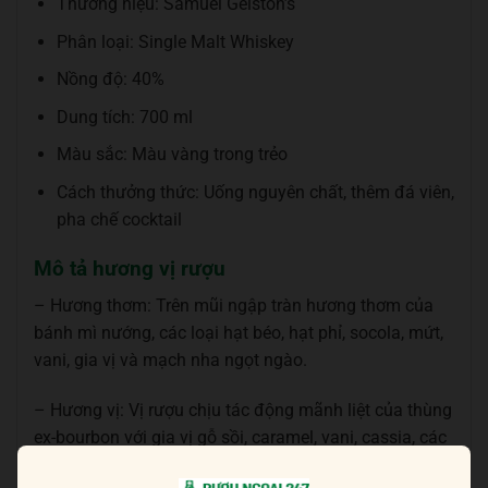
Thương hiệu: Samuel Gelston’s
Phân loại: Single Malt Whiskey
Nồng độ: 40%
Dung tích: 700 ml
Màu sắc: Màu vàng trong trẻo
Cách thưởng thức: Uống nguyên chất, thêm đá viên,
pha chế cocktail
Mô tả hương vị rượu
– Hương thơm: Trên mũi ngập tràn hương thơm của
bánh mì nướng, các loại hạt béo, hạt phỉ, socola, mứt,
vani, gia vị và mạch nha ngọt ngào.
– Hương vị: Vị rượu chịu tác động mãnh liệt của thùng
ex-bourbon với gia vị gỗ sồi, caramel, vani, cassia, các
loại hạt rang rất rõ rệt. Cấu trúc dày, mềm mượt như