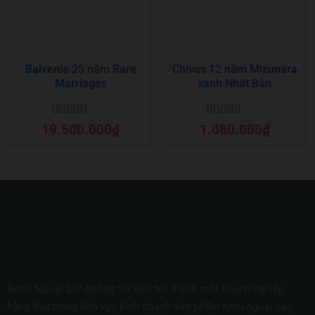
Balvenie 25 năm Rare
Chivas 12 năm Mizunara
Marriages
xanh Nhật Bản
Được xếp
Được xếp
19.500.000
₫
1.080.000
₫
hạng
5
5 sao
hạng
5
5 sao
Rượu Ngoại 247 hướng tới việc trở thành một doanh nghiệp
hàng đầu trong lĩnh vực kinh doanh sản phẩm rượu ngoại các