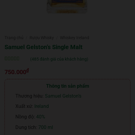
Trang chủ
/
Rượu Whisky
/
Whiskey Ireland
Samuel Gelston’s Single Malt
(
485
đánh giá của khách hàng)
5
485
trên 5 dựa
₫
trên
đánh
750.000
giá
Thông tin sản phẩm
Thương hiệu:
Samuel Gelston’s
Xuất xứ:
Ireland
Nồng độ:
40%
Dung tích:
700 ml