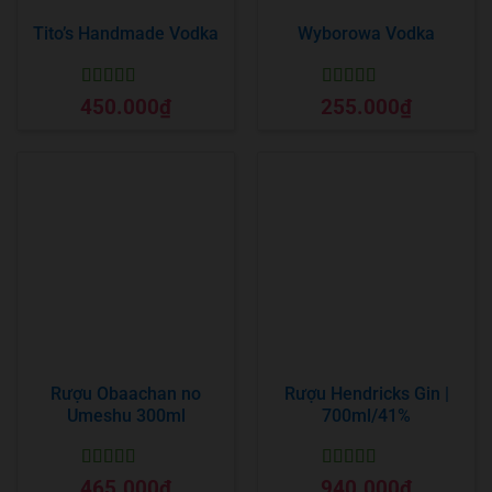
Tito’s Handmade Vodka
Wyborowa Vodka
Được xếp
Được xếp
450.000
₫
255.000
₫
hạng
5
5 sao
hạng
5
5 sao
Rượu Obaachan no
Rượu Hendricks Gin |
Umeshu 300ml
700ml/41%
Được xếp
Được xếp
465.000
₫
940.000
₫