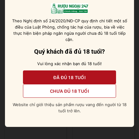
Gợi ý thưởng thức rượu
Theo Nghị định số 24/2020/NĐ-CP quy định chi tiết một số
Một chai vodka hảo hạng để pha chế cùng những đồ
điều của Luật Phòng, chống tác hại của rượu, bia về việc
uống có cồn khác, tạo thành cocktail tuyệt vời. Ngoài
thực hiện biện pháp ngăn ngừa người chưa đủ 18 tuổi tiếp
ra, bạn có thể uống rượu nguyên bản sau khi ướp lạnh
cận.
hoặc thêm đá viên.
Quý khách đã đủ 18 tuổi?
Vui lòng xác nhận bạn đủ 18 tuổi!
Sản phẩm tương tự
ĐÃ ĐỦ 18 TUỔI
CHƯA ĐỦ 18 TUỔI
Website chỉ giới thiệu sản phẩm rượu vang đến người từ 18
tuổi trở lên.