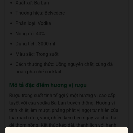
Xuất xứ: Ba Lan
Thương hiệu: Belvedere
Phân loại: Vodka
Nồng độ: 40%
Dung tích: 3000 ml
Màu sắc: Trong suốt
Cách thưởng thức: Uống nguyên chất, cùng đá
hoặc pha chế cocktail
Mô tả đặc điểm hương vị rượu
Rượu trong suốt tinh tế gợi ý một hương vị cao cấp
tuyệt vời của vodka Ba Lan truyền thống. Hương vị
tinh khiết, êm mượt, phảng phất vị ngọt tự nhiên của
lúa mạch đen, vani, nhiều kem béo ngậy và chút hạt
dẻ thơm nồng. Kết thúc kéo dài, thanh lịch với hạnh
nhân cùng kem bọc sữa và quả hạch Brazil.