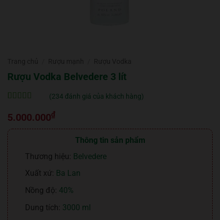
Trang chủ
/
Rượu mạnh
/
Rượu Vodka
Rượu Vodka Belvedere 3 lít
(
234
đánh giá của khách hàng)
5
234
trên 5 dựa
₫
trên
đánh
5.000.000
giá
Thông tin sản phẩm
Thương hiệu:
Belvedere
Xuất xứ:
Ba Lan
Nồng độ:
40%
Dung tích:
3000 ml