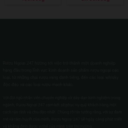
hạng
5
5 sao
hạng
5
5 sao
Rượu Ngoại 247 hướng tới việc trở thành một doanh nghiệp
hàng đầu trong lĩnh vực kinh doanh sản phẩm rượu ngoại các
loại, từ những chai rượu vang danh tiếng, đến các loại whisky
độc đáo và các loại rượu mạnh khác.
Với đội ngũ nhân viên chuyên nghiệp và dày dạn kinh nghiệm trong
ngành, Rượu Ngoại 247 cam kết sẽ phục vụ quý khách hàng một
cách tận tình và chu đáo nhất. Chúng tôi tin tưởng rằng, với sự đam
mê và tâm huyết của mình, Rượu Ngoại 247 sẽ ngày càng phát triển
và khẳng định được vị thế của mình trên thị trường.