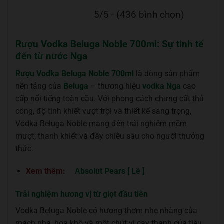
5/5 - (436 bình chọn)
Rượu Vodka Beluga Noble 700ml: Sự tinh tế
đến từ nước Nga
Rượu Vodka Beluga Noble 700ml
là dòng sản phẩm
nền tảng của
Beluga
– thương hiệu
vodka Nga
cao
cấp nổi tiếng toàn cầu. Với phong cách chưng cất thủ
công, độ tinh khiết vượt trội và thiết kế sang trọng,
Vodka Beluga Noble mang đến trải nghiệm mềm
mượt, thanh khiết và đầy chiều sâu cho người thưởng
thức.
Xem thêm:
Absolut Pears [ Lê ]
Trải nghiệm hương vị từ giọt đầu tiên
Vodka Beluga Noble có hương thơm nhẹ nhàng của
mạch nha, hoa khô và một chút vị cay thanh của tiêu