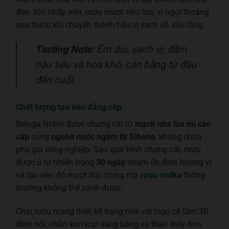
đen. Khi nhấp môi, rượu mượt như lụa, vị ngọt thoảng
qua trước khi chuyển thành hậu vị sạch sẽ, sâu lắng.
Tasting Note
: Êm dịu, sạch vị, đậm
hậu tiêu và hoa khô, cân bằng từ đầu
đến cuối.
Chất lượng tạo nên đẳng cấp
Beluga Noble được chưng cất từ
mạch nha lúa mì cao
cấp
cùng
nguồn nước ngầm từ Siberia
, không chứa
phụ gia công nghiệp. Sau quá trình chưng cất, rượu
được ủ tự nhiên trong
30 ngày
nhằm ổn định hương vị
và tạo nên độ mượt đặc trưng mà
rượu vodka
thông
thường không thể sánh được.
Chai rượu mang thiết kế trang nhã với logo cá tầm 3D
đính nổi, nhãn kim loại sáng bóng và thân thủy tinh