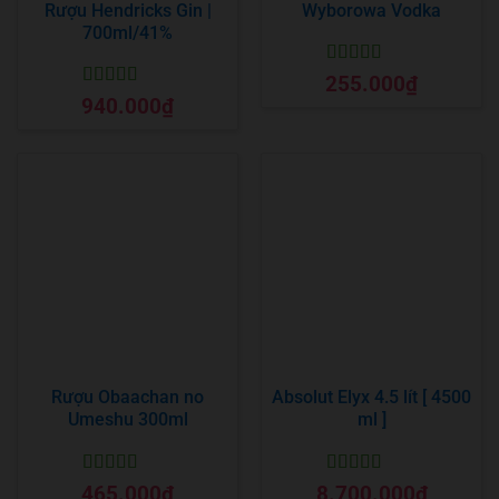
Rượu Hendricks Gin |
Wyborowa Vodka
700ml/41%
Được xếp
255.000
₫
hạng
5
5 sao
Được xếp
940.000
₫
hạng
5
5 sao
Rượu Obaachan no
Absolut Elyx 4.5 lít [ 4500
Umeshu 300ml
ml ]
Được xếp
Được xếp
465.000
₫
8.700.000
₫