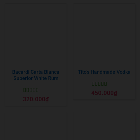
Bacardi Carta Blanca
Tito’s Handmade Vodka
Superior White Rum
Được xếp
450.000
₫
hạng
5
5 sao
Được xếp
320.000
₫
hạng
5
5 sao