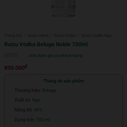
Trang chủ
/
Rượu mạnh
/
Rượu Vodka
/
Rượu Vodka Nga
Rượu Vodka Beluga Noble 700ml
(
436
đánh giá của khách hàng)
5
436
trên 5 dựa
₫
trên
đánh
850.000
giá
Thông tin sản phẩm
Thương hiệu:
Beluga
Xuất xứ:
Nga
Nồng độ:
40%
Dung tích:
700 ml