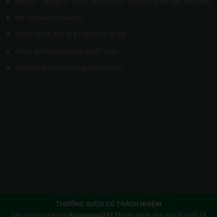
Địa chỉ: 1 Hàng Da, Quận Hoàn Kiếm, Thành phố Hà Nội, Việt Nam
Mã số thuế: 010xxxxxx
CSKH: 0978 406 415 - 0983 34 50 34
Email: admin@ruoungoai247.com
Website:
https://ruoungoai247.com
THƯỞNG RƯỢU CÓ TRÁCH NHIỆM
Sản phẩm rượu tại
Ruoungoai247
không dành cho người dưới 18