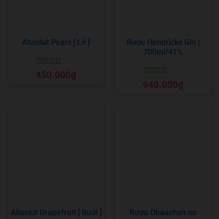
Absolut Pears [ Lê ]
Rượu Hendricks Gin |
700ml/41%
Được xếp
450.000
₫
hạng
5
5 sao
Được xếp
940.000
₫
hạng
5
5 sao
Absolut Grapefruit [ Bưởi ]
Rượu Obaachan no