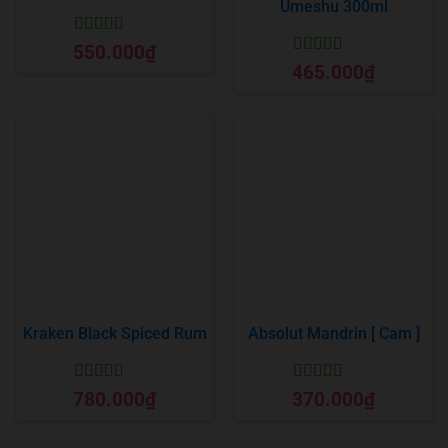
Umeshu 300ml
Được xếp
550.000
₫
hạng
5
5 sao
Được xếp
465.000
₫
hạng
5
5 sao
Kraken Black Spiced Rum
Absolut Mandrin [ Cam ]
Được xếp
Được xếp
780.000
₫
370.000
₫
hạng
5
5 sao
hạng
5
5 sao