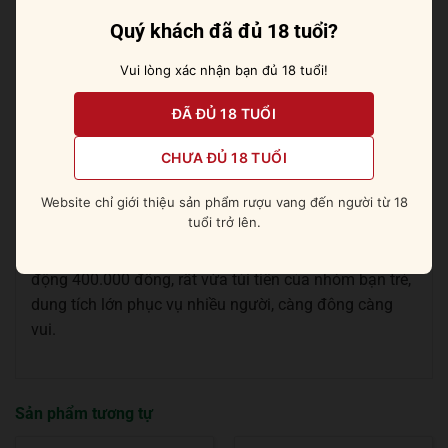
Đặc biệt nên ướp cả chai rượu và ly rượu trong nhiệt
Quý khách đã đủ 18 tuổi?
độ khoảng -18 độ C để rượu bộc lộ mùi vị hoàn hảo
nhất.
Vui lòng xác nhận bạn đủ 18 tuổi!
Đừng bỏ lỡ:
Absolut Mandrin [ Cam ]
ĐÃ ĐỦ 18 TUỔI
CHƯA ĐỦ 18 TUỔI
Nhiều bạn trẻ cũng yêu mến và thích thú với công thức
cocktail nổi danh Jager Bomb, pha rượu cùng nước
Website chỉ giới thiệu sản phẩm rượu vang đến người từ 18
tăng lực.
tuổi trở lên.
Một chai rượu thảo mộc Jagermeister 1 lít có giá dao
động 400.000 đồng, rất vừa túi tiền của nhóm bạn trẻ,
dung tích lớn phục vụ nhiều người, càng đông càng
vui.
Sản phẩm tương tự