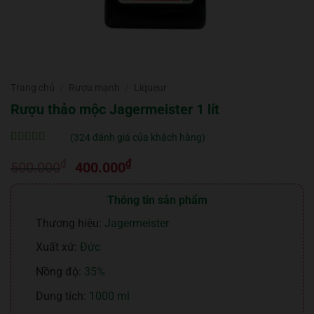
Trang chủ
/
Rượu mạnh
/
Liqueur
Rượu thảo mộc Jagermeister 1 lít
(
324
đánh giá của khách hàng)
5
324
trên 5 dựa
Giá
Giá
₫
₫
trên
đánh
500.000
400.000
giá
gốc
hiện
là:
tại
Thông tin sản phẩm
500.000₫.
là:
Thương hiệu:
Jagermeister
400.000₫.
Xuất xứ:
Đức
Nồng độ:
35%
Dung tích:
1000 ml