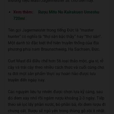
thương hiệu Mast-Jägermeister SE cho đến nay.
Xem thêm:
Rượu Mito No Kairakuen Umeshu
720ml
Tên gọi Jagermeister trong tiếng Đức là “master
hunter” có nghĩa là “thợ săn bậc thầy” hay “thợ săn”.
Một danh từ đặc biệt thể hiện truyền thống của địa
phương phía nam Braunschweig, Hạ Sachsen, Đức.
Curt Mast đã điều chế hơn 56 loại thảo mộc, gia vị, rễ
cây và trái cây theo nhiều cách thức và cuối cùng cho
ra đời một sản phẩm thực sự hoàn hảo được lưu
truyền đến ngày nay.
Các nguyên liệu tự nhiên được chọn lựa kỹ càng, sau
đó đem xay nhỏ rồi ngâm rượu khoảng 2-3 ngày. Tiếp
theo sẽ lọc lấy phần nước, bỏ phần bả, rồi đem rượu đi
chưng cất. Rượu sẽ ngủ yên trong thùng gỗ sồi ít nhất