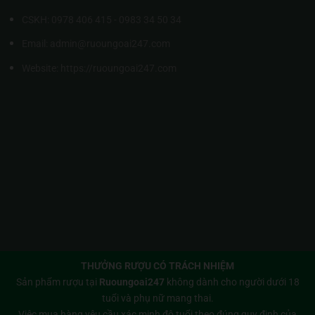
CSKH: 0978 406 415 - 0983 34 50 34
Email: admin@ruoungoai247.com
Website:
https://ruoungoai247.com
THƯỞNG RƯỢU CÓ TRÁCH NHIỆM
Sản phẩm rượu tại
Ruoungoai247
không dành cho người dưới 18
tuổi và phụ nữ mang thai.
Việc mua hàng yêu cầu xác minh độ tuổi theo đúng quy định của