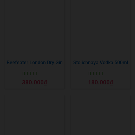
Beefeater London Dry Gin
Stolichnaya Vodka 500ml
Được xếp
Được xếp
380.000
₫
180.000
₫
hạng
5
5 sao
hạng
5
5 sao