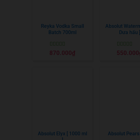
Reyka Vodka Small
Absolut Waterm
Batch 700ml
Dưa hấu 
Được xếp
Được xếp
870.000
₫
550.000
hạng
5
5 sao
hạng
5
5 sa
Absolut Elyx [ 1000 ml
Absolut Pears 
]