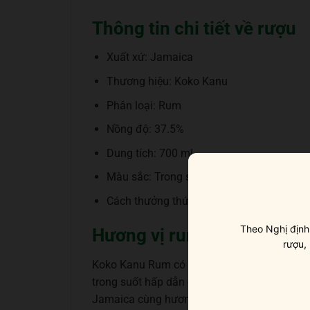
Thông tin chi tiết về rượu
Xuất xứ: Jamaica
Thương hiệu: Koko Kanu
Phân loại: Rum
Nồng độ: 37.5%
Dung tích: 700 ml
Màu sắc: Trong suốt
Cách thưởng thức: Uống nguyên chất, thêm
Theo Nghị định
Hương vị rum trái cây tươi 
rượu,
Koko Kanu Rum có thể còn tồn đọng một số
trong suốt hấp dẫn của nó. Người thưởng rư
Jamaica cùng hương dừa ngọt ngào tươi mát