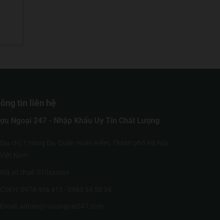
ông tin liên hệ
ợu Ngoại 247 - Nhập Khẩu Uy Tín Chất Lượng
Địa chỉ: 1 Hàng Da, Quận Hoàn Kiếm, Thành phố Hà Nội,
Việt Nam
Mã số thuế: 010xxxxxx
CSKH: 0978 406 415 - 0983 34 50 34
Email: admin@ruoungoai247.com