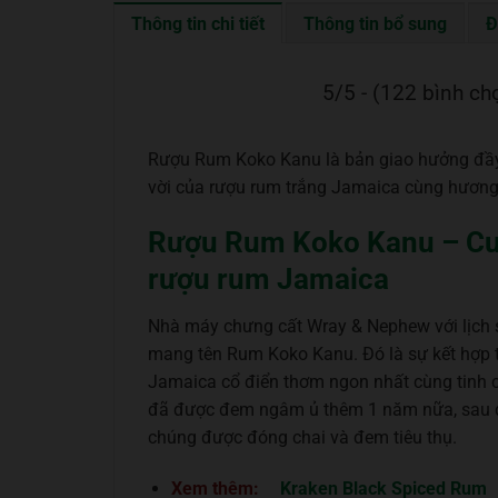
Thông tin chi tiết
Thông tin bổ sung
Đ
5/5 - (122 bình ch
Rượu Rum Koko Kanu là bản giao hưởng đầy 
vời của rượu rum trắng Jamaica cùng hương 
Rượu Rum Koko Kanu – Cuộc
rượu rum Jamaica
Nhà máy chưng cất Wray & Nephew với lịch 
mang tên Rum Koko Kanu. Đó là sự kết hợp t
Jamaica cổ điển thơm ngon nhất cùng tinh 
đã được đem ngâm ủ thêm 1 năm nữa, sau đó l
chúng được đóng chai và đem tiêu thụ.
Xem thêm:
Kraken Black Spiced Rum