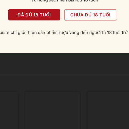
cacao. Kết thúc tan dần trong cổ họng với mùi dừa nhiệt đới xuy
ĐÃ ĐỦ 18 TUỔI
CHƯA ĐỦ 18 TUỔI
Dry Gin
site chỉ giới thiệu sản phẩm rượu vang đến người từ 18 tuổi trở 
ợu sành điệu
hi góp mặt trong những ly cocktail hoặc rót một chút vào công