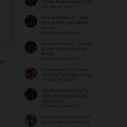
Chivas để giữ hương vị lâu
ngon
Thủy
ở
Chức năng bình luận bị tắt
và
Tinh
Hướng
đồ
ROYAL
dẫn
Review Chivas 18 – Sang
RICH
ăn
bảo
trọng & đẳng cấp whisky
XO
đi
quản
Scotch
Gold
cùng:
rượu
ở
Chức năng bình luận bị tắt
23K
Một
Chivas
Review
–
nghệ
để
Chivas
Review Chivas 12 – Hương
Quà
thuật
giữ
18
vị, cảm nhận & nên mua
Tết
hương
sống
–
2026
không?
vị
đẳng
Sang
ở
Chức năng bình luận bị tắt
lâu
cấp
trọng
ách
Review
&
Chivas
Vì sao rượu lại trở thành
đẳng
12
món quà Tết truyền thống?
cấp
–
ở
Chức năng bình luận bị tắt
whisky
Hương
Vì
Scotch
vị,
sao
10 mẫu rượu hộp quà Tết
cảm
rượu
2026 sang trọng bạn nên
nhận
lại
tặng đối tác
&
trở
ở
Chức năng bình luận bị tắt
nên
thành
10
mua
món
mẫu
Cách uống Vodka Absolut
không?
quà
rượu
đúng chuẩn từ chuyên gia
Tết
hộp
Không