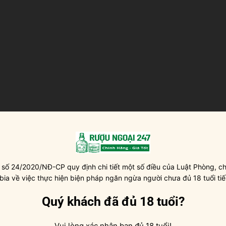
 đá viên, pha với nước lọc, pha chế cocktail.
 số 24/2020/NĐ-CP quy định chi tiết một số điều của Luật Phòng, ch
mát tuyệt vời
 bia về việc thực hiện biện pháp ngăn ngừa người chưa đủ 18 tuổi tiế
 ít cặn nhỏ nhưng không làm ảnh hưởng đến gam màu pha lê
Quý khách đã đủ 18 tuổi?
ợu sẽ nhanh chóng bị cuốn hút vào mùi thơm của rum trắng
. Trên miệng là một tổ hợp ngon lành của quả dừa, rượu rum
Vui lòng xác nhận bạn đủ 18 tuổi!