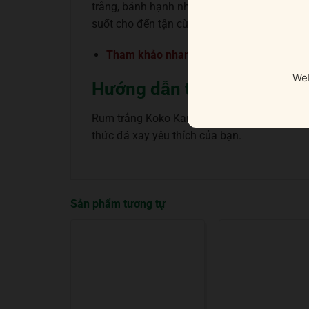
trắng, bánh hạnh nhân, socola trắng và bột 
suốt cho đến tận cùng.
Tham khảo nhanh:
Beefeater London 
Web
Hướng dẫn thưởng thức rư
Rum trắng Koko Kanu trở nên thật ấn tượng k
thức đá xay yêu thích của bạn.
Sản phẩm tương tự