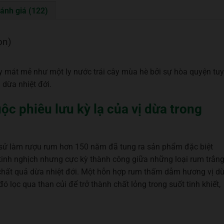
ánh giá (122)
ọn)
mát mẻ như một ly nước trái cây mùa hè bởi sự hòa quyện tuy
dừa nhiệt đới.
 phiêu lưu kỳ lạ của vị dừa trong
sử làm rượu rum hơn 150 năm đã tung ra sản phẩm đặc biệt
inh nghịch nhưng cực kỳ thành công giữa những loại rum trắn
chất quả dừa nhiệt đới. Một hỗn hợp rum thấm dẫm hương vị d
ọc qua than củi để trở thành chất lỏng trong suốt tinh khiết,