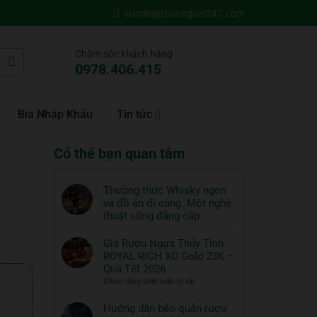
admin@ruoungoai247.com
Chăm sóc khách hàng
0978.406.415
Bia Nhập Khẩu
Tin tức
Có thể bạn quan tâm
Thưởng thức Whisky ngon
và đồ ăn đi cùng: Một nghệ
thuật sống đẳng cấp
Không
có
Giá Rượu Ngựa Thủy Tinh
bình
ROYAL RICH XO Gold 23K –
luận
Quà Tết 2026
ở
ở
Chức năng bình luận bị tắt
Thưởng
Giá
thức
Rượu
Hướng dẫn bảo quản rượu
Whisky
Ngựa