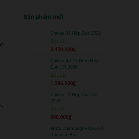
truyền
quà
có
thống?
Tết
bình
2026
Sản phẩm mới
luận
sang
ở
trọng
Cách
bạn
uống
Chivas 21 Hộp Quà 2026
nên
Vodka
tặng
Absolut
ệt
đối
Được xếp
3.450.000
₫
đúng
tác
hạng
5
5 sao
chuẩn
từ
Chivas XV 15 Năm Hộp
chuyên
Quà Tết 2026
gia
Được xếp
1.280.000
₫
hạng
5
5 sao
Chivas 12 Hộp Quà Tết
g
2026
ừa
Được xếp
890.000
₫
hạng
5
5 sao
Rượu Champagne Canard-
Duchene Brut