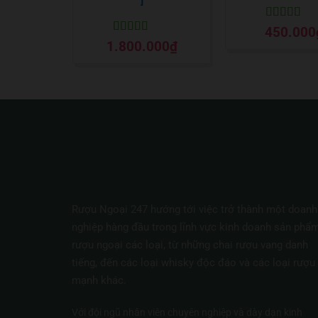
Được xếp
450.000
hạng
5
5 sa
Được xếp
1.800.000
₫
hạng
5
5 sao
Rượu Ngoại 247 hướng tới việc trở thành một doanh
nghiệp hàng đầu trong lĩnh vực kinh doanh sản phẩ
rượu ngoại các loại, từ những chai rượu vang danh
tiếng, đến các loại whisky độc đáo và các loại rượu
mạnh khác.
Với đội ngũ nhân viên chuyên nghiệp và dày dạn kinh