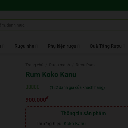
g
Rượu nhẹ
Phụ kiện rượu
Quà Tặng Rượu
Trang chủ
/
Rượu mạnh
/
Rượu Rum
Rum Koko Kanu
(
122
đánh giá của khách hàng)
5
122
trên 5 dựa
₫
trên
đánh
900.000
giá
Thông tin sản phẩm
Thương hiệu:
Koko Kanu