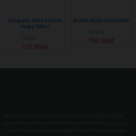
Seagram’s Extra Smooth
Kraken Black Spiced Rum
Vodka 500ml
Được xếp
780.000
₫
hạng
5
5 sao
Được xếp
125.000
₫
hạng
5
5 sao
Rượu Ngoại 247 hướng tới việc trở thành một doanh nghiệp
hàng đầu trong lĩnh vực kinh doanh sản phẩm rượu ngoại các
loại, từ những chai rượu vang danh tiếng, đến các loại whisky