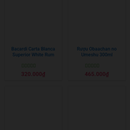
Bacardi Carta Blanca
Rượu Obaachan no
Superior White Rum
Umeshu 300ml
Được xếp
Được xếp
320.000
₫
465.000
₫
hạng
5
5 sao
hạng
5
5 sao