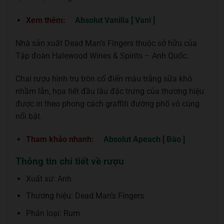
Xem thêm:
Absolut Vanilia [ Vani ]
Nhà sản xuất Dead Man’s Fingers thuộc sở hữu của
Tập đoàn Halewood Wines & Spirits – Anh Quốc.
Chai rượu hình trụ tròn cổ điển màu trắng sữa khó
nhầm lẫn, họa tiết đầu lâu đặc trưng của thương hiệu
được in theo phong cách graffiti đường phố vô cùng
nổi bật.
Tham khảo nhanh:
Absolut Apeach [ Đào ]
Thông tin chi tiết về rượu
Xuất xứ: Anh
Thương hiệu: Dead Man’s Fingers
Phân loại: Rum