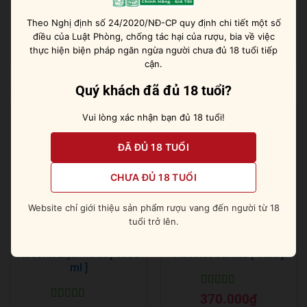
những người yêu thích các dòng cocktail nổi tiếng như
Theo Nghị định số 24/2020/NĐ-CP quy định chi tiết một số
Piña Colada hay Daiquiri.
điều của Luật Phòng, chống tác hại của rượu, bia về việc
thực hiện biện pháp ngăn ngừa người chưa đủ 18 tuổi tiếp
cận.
Sản phẩm tương tự
Quý khách đã đủ 18 tuổi?
Vui lòng xác nhận bạn đủ 18 tuổi!
ĐÃ ĐỦ 18 TUỔI
CHƯA ĐỦ 18 TUỔI
Website chỉ giới thiệu sản phẩm rượu vang đến người từ 18
tuổi trở lên.
Absolut Elyx 4.5 lít [ 4500
Absolut Vanilia [ Vani ]
ml ]
Được xếp
370.000
₫
hạng
5
5 sao