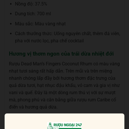
Nồng độ: 37.5%
Dung tích: 700 ml
Màu sắc: Màu vàng nhạt
Cách thưởng thức: Uống nguyên chất, thêm đá viên,
pha với nước lọc, pha chế cocktail
Hương vị thơm ngon của trái dừa nhiệt đới
Rượu Dead Man’s Fingers Coconut Rhum có màu vàng
nhạt tươi sáng rất hấp dẫn. Trên mũi và trên miệng
nhanh chóng lấp đầy bởi hương thơm đặc trưng của
quả dừa tươi, hạt nhục đậu khấu, vỏ cam và gia vị như
vani và quế. Đây là một dòng rum thú vị với sự mượt
mà, phong phú và cân bằng giữa rượu rum Caribe cổ
điển và hương quả dừa.
Dead Man’s Fingers Coconut Rhum là lựa chọn tuyệt
vời cho người hâm mộ rượu rum Jamaica cũng như