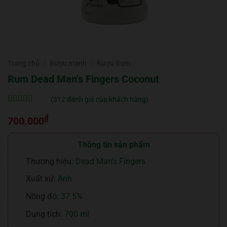
Trang chủ
/
Rượu mạnh
/
Rượu Rum
Rum Dead Man’s Fingers Coconut
(
312
đánh giá của khách hàng)
5
312
trên 5 dựa
₫
trên
đánh
700.000
giá
Thông tin sản phẩm
Thương hiệu:
Dead Man's Fingers
Xuất xứ:
Anh
Nồng độ:
37.5%
Dung tích:
700 ml