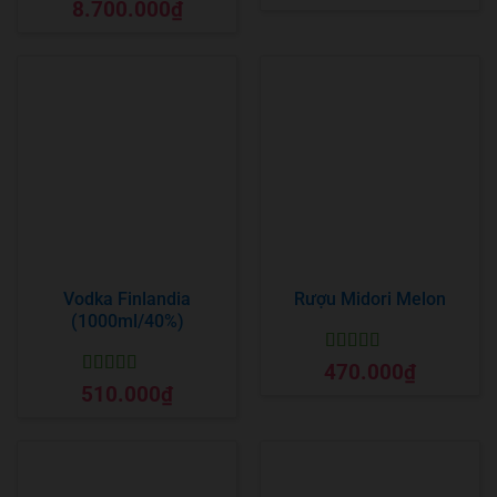
Được xếp
8.700.000
₫
hạng
5
5 sao
Vodka Finlandia
Rượu Midori Melon
(1000ml/40%)
Được xếp
470.000
₫
hạng
5
5 sao
Được xếp
510.000
₫
hạng
5
5 sao